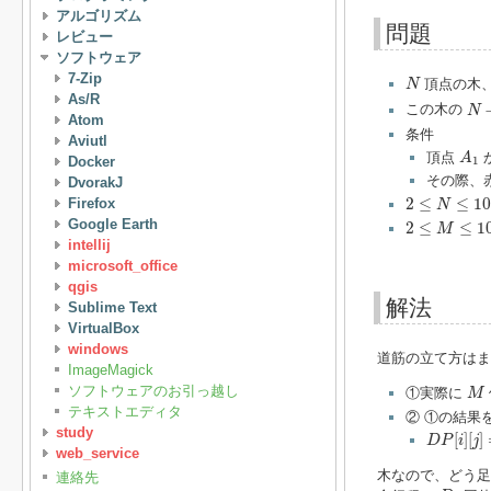
アルゴリズム
問題
レビュー
ソフトウェア
N
7-Zip
頂点の木
N
As/R
N
−
この木の
N
Atom
条件
Aviutl
A
1
頂点
A
Docker
1
その際、
DvorakJ
2
≤
N
≤
1000
2
≤
≤
10
Firefox
N
2
≤
M
≤
100
Google Earth
2
≤
≤
1
M
intellij
microsoft_office
qgis
解法
Sublime Text
VirtualBox
windows
道筋の立て方はま
ImageMagick
M
ソフトウェアのお引っ越し
①実際に
M
テキストエディタ
② ①の結果
D
P
[
i
]
[
j
]
=
i
study
[
]
[
]
D
P
i
j
web_service
木なので、どう
連絡先
D
i