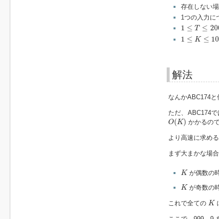
存在しない場
1つの入力に
1
≤
T
≤
200
1
≤
≤
20
T
1
≤
K
≤
10
8
1
≤
≤
1
K
解法
なんかABC17
ただ、ABC17
O
(
K
)
(
)
かかるので
O
K
より高速に求める
まず大まかな場合
K
が偶数の時
K
K
が奇数の時
K
K
これで全ての
K
ここで、999…9 