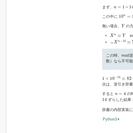
n
=
1
～
14
=
1
～
1
まず、
n
10
n
=
1
n
10
=
この中に
Y
無い場合、
の方
Y
X
n
≡
Y
mod
≡
m
n
X
Y
X
n
−
14
≡
Y
−
14
≡
n
→
X
この時、mod
数）なら不可能
1
×
10
−
14
≡
82
mo
−
14
1
×
10
≡
82
次は、逆引き辞
n
=
4
=
4
すると
の
n
14
14
ずらした結果
辞書の内部実装
Python3