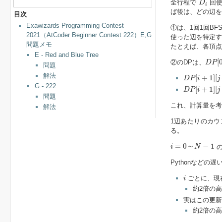
全行程で
回使
D
i
ば後は、どの辺を
目次
Exawizards Programming Contest
①は、1回1回BF
2021（AtCoder Beginner Contest 222）E,G
使った辺を特定す
問題メモ
たとえば、各頂点
E - Red and Blue Tree
D
P
[
0
[
②のDPは、
D
P
問題
D
P
[
i
+
1
]
[
j
+
D
解法
[
+
1
]
[
D
P
i
j
D
P
[
i
+
1
]
[
j
−
D
G - 222
[
+
1
]
[
D
P
i
j
問題
これ、計算量を考
解法
1辺あたりのカ
る。
i
=
0
～
N
−
1
=
0
～
−
1
の
i
N
Pythonなど
i
ごとに、現
i
約2倍の
実はこの更新
約2倍の