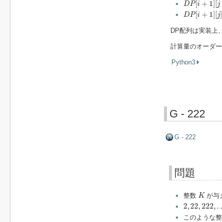
[
+
1
]
[
D
P
i
j
D
P
[
i
+
1
]
[
j
]
+
=
[
+
1
]
[
D
P
i
j
DP配列は実装上
計算量のオーダー
Python3
G - 222
G - 222
問題
K
整数
が与
K
2
,
22
,
222
,
.
.
.
2
,
22
,
222
,
.
.
このような