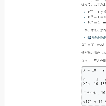
従って、以下のよ
10
n
−
1
n
10
−
1
が
10
n
−
1
≡
0
mo
n
10
−
1
≡
10
n
≡
1
mod
9
n
10
≡
1
m
これ、考え方はl
離散対数問題 (
X
n
≡
Y
mod
M
≡
mod
n
X
Y
解が無い場合も
従って、平方分
X = 10   Y 
n     1   
X^n  10 10
この中に、10
√171 ≒ 1