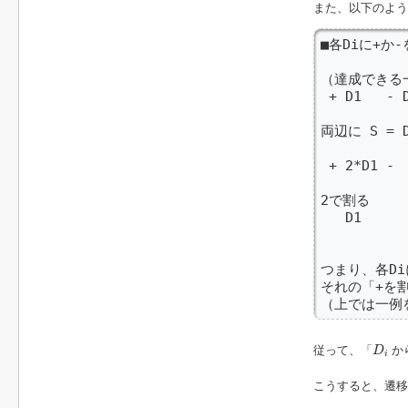
また、以下のよう
■各Diに+か
（達成できる一
 + D1   - 
両辺に S = D
 + 2*D1 - 
2で割る

   D1     
つまり、各Di
それの「+を割
（上では一例
D
i
従って、「
か
D
i
こうすると、遷移
D
P
[
i
+
1
]
[
j
+
D