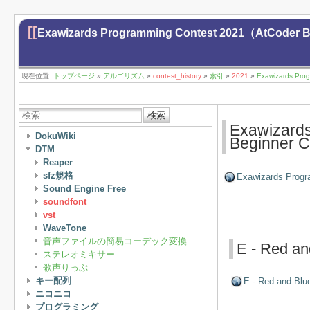
[[
Exawizards Programming Contest 2021（AtCoder
現在位置:
トップページ
»
アルゴリズム
»
contest_history
»
索引
»
2021
»
Exawizards Pr
検索
Exawizard
DokuWiki
Beginner
DTM
Reaper
sfz規格
Exawizards Progr
Sound Engine Free
soundfont
vst
WaveTone
音声ファイルの簡易コーデック変換
E - Red an
ステレオミキサー
歌声りっぷ
キー配列
E - Red and Blu
ニコニコ
プログラミング