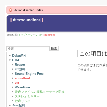
Action disabled: index
[[
]]
dtm:soundfont
現在位置:
トップページ
»
DTM
»
soundfont
検索
この項目
DokuWiki
DTM
Reaper
この項目はまだ作成
sfz規格
できます。
Sound Engine Free
soundfont
vst
WaveTone
音声ファイルの簡易コーデック変換
ステレオミキサー
歌声りっぷ
キー配列