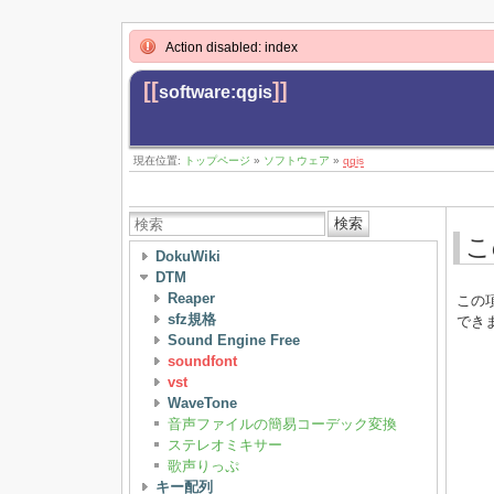
Action disabled: index
[[
]]
software:qgis
現在位置:
トップページ
»
ソフトウェア
»
qgis
検索
こ
DokuWiki
DTM
Reaper
この
sfz規格
でき
Sound Engine Free
soundfont
vst
WaveTone
音声ファイルの簡易コーデック変換
ステレオミキサー
歌声りっぷ
キー配列