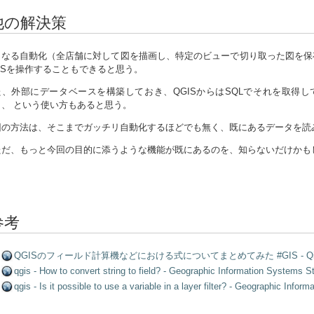
他の解決策
らなる自動化（全店舗に対して図を描画し、特定のビューで切り取った図を保存す
ISを操作することもできると思う。
た、外部にデータベースを構築しておき、QGISからはSQLでそれを取得し
）、 という使い方もあると思う。
回の方法は、そこまでガッチリ自動化するほどでも無く、既にあるデータを読
ただ、もっと今回の目的に添うような機能が既にあるのを、知らないだけかも
参考
QGISのフィールド計算機などにおける式についてまとめてみた #GIS - Qii
qgis - How to convert string to field? - Geographic Information Systems
qgis - Is it possible to use a variable in a layer filter? - Geographic In