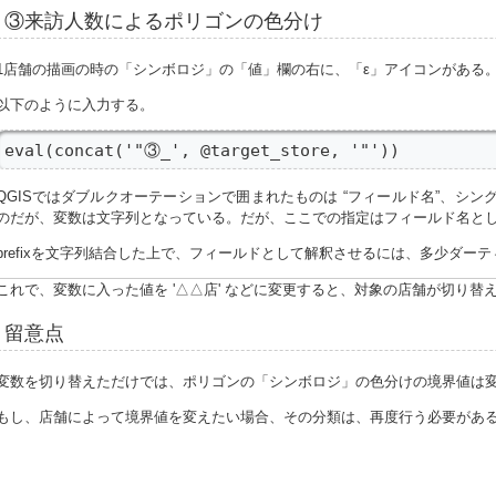
③来訪人数によるポリゴンの色分け
1店舗の描画の時の「シンボロジ」の「値」欄の右に、「ε」アイコンがある
以下のように入力する。
eval(concat('"③_', @target_store, '"'))
QGISではダブルクオーテーションで囲まれたものは “フィールド名”、シング
のだが、変数は文字列となっている。だが、ここでの指定はフィールド名と
prefixを文字列結合した上で、フィールドとして解釈させるには、多少ダーテ
これで、変数に入った値を '△△店' などに変更すると、対象の店舗が切り替
留意点
変数を切り替えただけでは、ポリゴンの「シンボロジ」の色分けの境界値は
もし、店舗によって境界値を変えたい場合、その分類は、再度行う必要があ