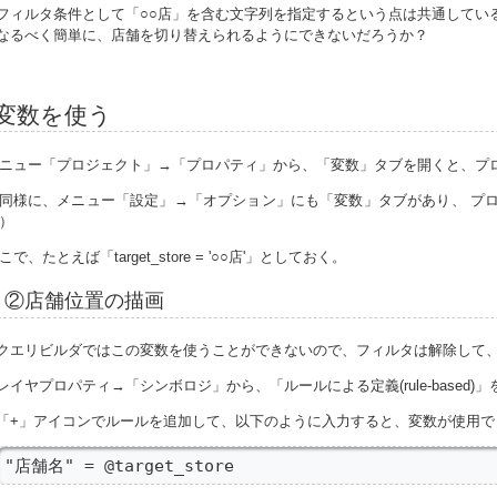
フィルタ条件として「○○店」を含む文字列を指定するという点は共通してい
なるべく簡単に、店舗を切り替えられるようにできないだろうか？
変数を使う
ニュー「プロジェクト」→「プロパティ」から、「変数」タブを開くと、プ
同様に、メニュー「設定」→「オプション」にも「変数」タブがあり、 プ
）
こで、たとえば「target_store = '○○店'」としておく。
②店舗位置の描画
クエリビルダではこの変数を使うことができないので、フィルタは解除して
レイヤプロパティ→「シンボロジ」から、「ルールによる定義(rule-based)
「+」アイコンでルールを追加して、以下のように入力すると、変数が使用で
"店舗名" = @target_store