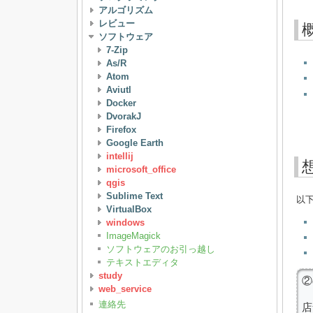
アルゴリズム
レビュー
ソフトウェア
7-Zip
As/R
Atom
Aviutl
Docker
DvorakJ
Firefox
Google Earth
intellij
microsoft_office
qgis
Sublime Text
以
VirtualBox
windows
ImageMagick
ソフトウェアのお引っ越し
テキストエディタ
study
②
web_service
連絡先
店