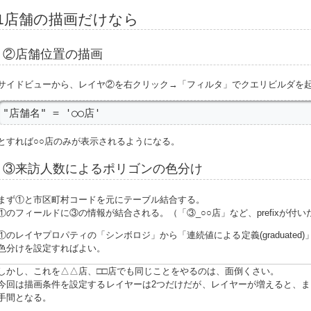
1店舗の描画だけなら
②店舗位置の描画
サイドビューから、レイヤ②を右クリック→「フィルタ」でクエリビルダを
"店舗名" = '○○店'
とすれば○○店のみが表示されるようになる。
③来訪人数によるポリゴンの色分け
まず①と市区町村コードを元にテーブル結合する。
①のフィールドに③の情報が結合される。（「③_○○店」など、prefixが付
①のレイヤプロパティの「シンボロジ」から「連続値による定義(graduated
色分けを設定すればよい。
しかし、これを△△店、□□店でも同じことをやるのは、面倒くさい。
今回は描画条件を設定するレイヤーは2つだけだが、レイヤーが増えると、ま
手間となる。