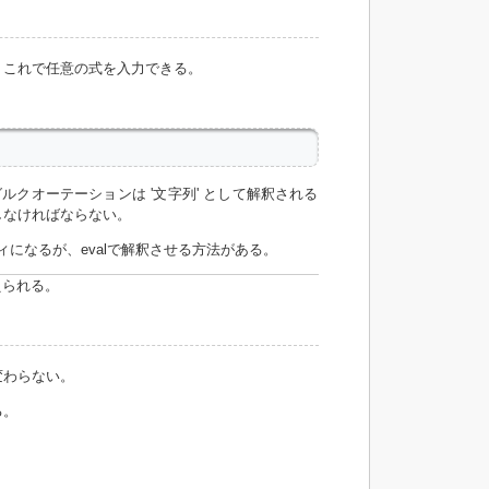
。これで任意の式を入力できる。
ルクオーテーションは '文字列' として解釈される
しなければならない。
ィになるが、evalで解釈させる方法がある。
えられる。
変わらない。
る。