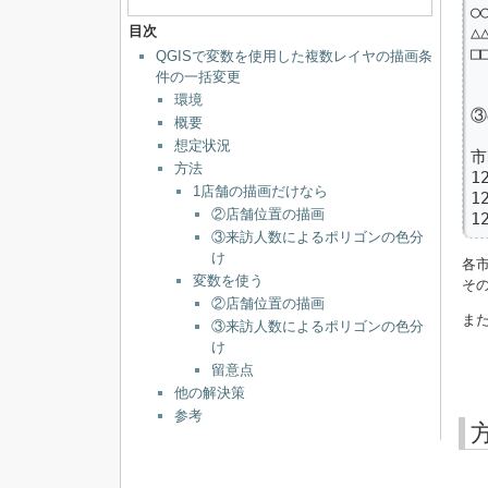
○
目次
△
□
QGISで変数を使用した複数レイヤの描画条
件の一括変更
環境
③
概要
想定状況
市
方法
1
1店舗の描画だけなら
1
②店舗位置の描画
1
③来訪人数によるポリゴンの色分
け
各
変数を使う
そ
②店舗位置の描画
ま
③来訪人数によるポリゴンの色分
け
留意点
他の解決策
参考