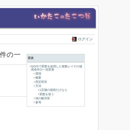
ログイン
条件の一
目次
QGISで変数を使用した複数レイヤの描
画条件の一括変更
環境
概要
想定状況
方法
1店舗の描画だけなら
変数を使う
他の解決策
参考