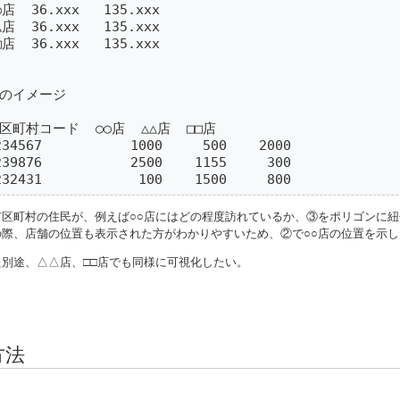
○店  36.xxx   135.xxx

△店  36.xxx   135.xxx

□店  36.xxx   135.xxx

のイメージ

区町村コード  ○○店  △△店  □□店

234567           1000     500    2000

239876           2500    1155     300

232431            100    1500     800
市区町村の住民が、例えば○○店にはどの程度訪れているか、③をポリゴンに
の際、店舗の位置も表示された方がわかりやすいため、②で○○店の位置を示し
た別途、△△店、□□店でも同様に可視化したい。
方法