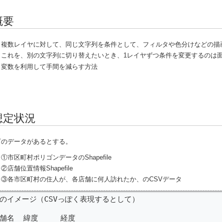
概要
複数レイヤに対して、同じ文字列を条件として、フィルタや色分けなどの描
これを、別の文字列に切り替えたいとき、1レイヤずつ条件を変更するのは
変数を利用して手間を減らす方法
想定状況
下のデータがあるとする。
①市区町村ポリゴンデータのShapefile
②店舗位置情報Shapefile
③各市区町村の住人が、各店舗に何人訪れたか、のCSVデータ
のイメージ（CSVっぽく表現するとして）

舗名  緯度     経度
