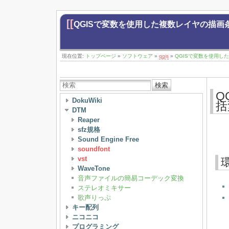
[[
QGISで変数を使用した複数レイヤの描画
現在位置:
トップページ
»
ソフトウェア
»
qgis
»
QGISで変数を使用し
検索
Q
DokuWiki
括
DTM
Reaper
sfz規格
Sound Engine Free
soundfont
vst
WaveTone
音声ファイルの簡易コーデック変換
ステレオミキサー
歌声りっぷ
キー配列
ニコニコ
プログラミング