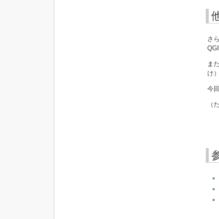
さ
QG
ま
け
今
（