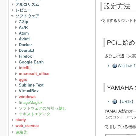
アルゴリズム
設定方法
レビュー
ソフトウェア
使用するサウンド
7-Zip
As/R
Atom
Aviutl
PCに始
Docker
DvorakJ
多分この辺（未実
Firefox
Google Earth
Windo
intellij
microsoft_office
qgis
Sublime Text
YAMAHA S
VirtualBox
windows
【UR12
ImageMagick
ソフトウェアのお引っ越し
YAMAHA製の
テキストエディタ
てのコントロールパネ
study
web_service
使用している機器の
連絡先