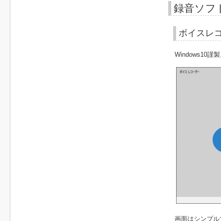
録音ソフ
ボイスレ
Windows10
画面はシンプル