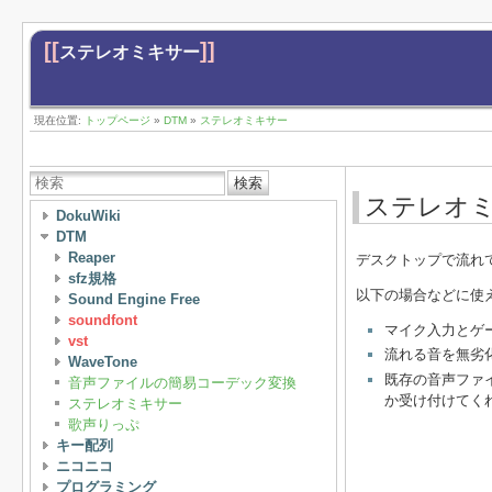
[[
]]
ステレオミキサー
現在位置:
トップページ
»
DTM
»
ステレオミキサー
検索
ステレオ
DokuWiki
DTM
Reaper
デスクトップで流れ
sfz規格
以下の場合などに使
Sound Engine Free
soundfont
マイク入力とゲ
vst
流れる音を無劣
WaveTone
既存の音声ファイ
音声ファイルの簡易コーデック変換
か受け付けてく
ステレオミキサー
歌声りっぷ
キー配列
ニコニコ
プログラミング