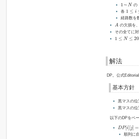
1
～
N
1
～
の
N
1
≤
i
≤
N
1
≤
各
i
経路数を
A
の欠損を
A
その全てに
1
≤
N
≤
200
1
≤
≤
20
N
解法
DP。公式Edi
基本方針
黒マスの位
黒マスの位
以下のDPをベ
D
P
[
i
]
[
j
]
=
[
]
[
]
=
D
P
i
j
順列に