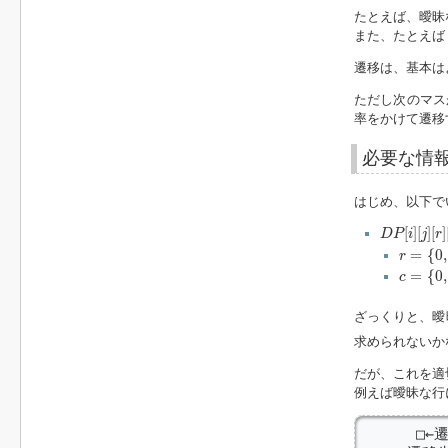
たとえば、曖昧
また、たとえ
遷移は、基本は
ただし次のマ
率をかけて遷移
必要な情
はじめ、以下で
D
P
[
i
]
[
j
]
[
r
]
[
c
[
]
[
]
[
]
D
P
i
j
r
r
=
{
0
,
1
}
=
{
0
,
r
c
=
{
0
,
1
}
=
{
0
,
c
ざっくりと、曖
求められないか
だが、これを適
例えば曖昧な行
      □←