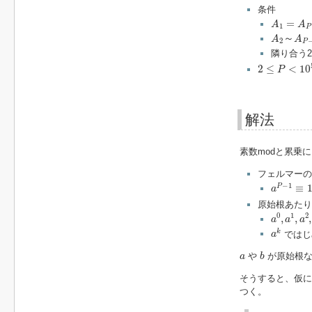
条件
A
1
=
A
P
=
=
A
A
1
P
A
2
～
A
P
～
A
A
2
P
隣り合う
2
≤
P
<
10
5
2
≤
<
10
P
解法
素数modと累乗
フェルマーの
a
P
−
1
≡
1
−
1
≡
P
a
原始根あたり
a
0
,
a
1
,
a
2
0
1
2
,
,
,
a
a
a
a
k
k
ではじ
a
b
a
や
が原始根
a
b
そうすると、仮
つく。