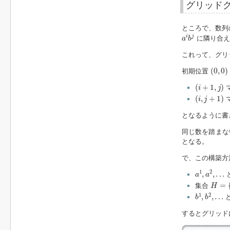
グリッド
ところで、数列
a
i
b
j
i
j
に隣り合
a
b
これって、グリ
(
0
,
0
)
(
0
,
0
)
初期位置
(
i
+
1
,
j
)
(
+
1
,
)
i
j
(
i
,
j
+
1
)
(
,
+
1
)
i
j
となるように書
同じ数を踏ま
となる。
で、この構築方
a
1
,
a
2
,
.
.
.
1
2
,
,
.
.
.
a
a
H
=
{
a
=
集合
H
b
1
,
b
2
,
.
.
.
1
2
,
,
.
.
.
b
b
するとグリッド