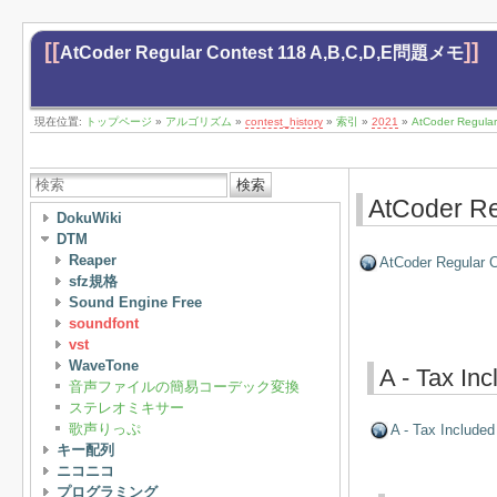
[[
]]
AtCoder Regular Contest 118 A,B,C,D,E問題メモ
現在位置:
トップページ
»
アルゴリズム
»
contest_history
»
索引
»
2021
»
AtCoder Regula
検索
AtCoder R
DokuWiki
DTM
Reaper
AtCoder Regular C
sfz規格
Sound Engine Free
soundfont
vst
WaveTone
A - Tax Inc
音声ファイルの簡易コーデック変換
ステレオミキサー
歌声りっぷ
A - Tax Included
キー配列
ニコニコ
プログラミング