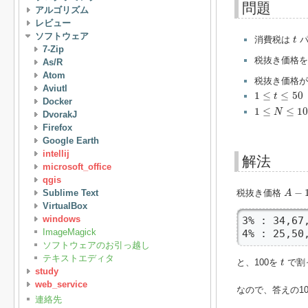
問題
アルゴリズム
レビュー
t
ソフトウェア
消費税は
パ
t
7-Zip
税抜き価格
As/R
Atom
税抜き価格
Aviutl
1
≤
t
≤
50
1
≤
≤
50
t
Docker
1
≤
N
≤
10
9
1
≤
≤
10
N
DvorakJ
Firefox
Google Earth
intellij
解法
microsoft_office
qgis
A
−
1
,
−
Sublime Text
税抜き価格
A
VirtualBox
windows
3% : 34,67,
ImageMagick
4% : 25,50
ソフトウェアのお引っ越し
t
テキストエディタ
と、100を
で割
t
study
web_service
なので、答えの1
連絡先