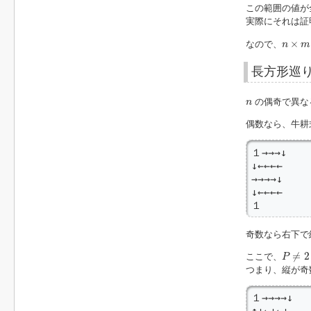
この範囲の値が
実際にそれは証
n
×
m
×
なので、
n
m
長方形巡
n
の偶奇で異な
n
偶数なら、牛耕
１→→→↓

↓←←←←

→→→→↓

↓←←←←

１
奇数なら右下で
P
≠
2
≠
2
ここで、
P
つまり、縦が奇
１→→→→↓

↑↓←↓←↓
