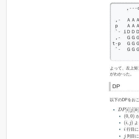
     ,---q
          
 ,-  Ａ
 p   ＡＡ
 `- iＤＤ
 ,-  ＧＧ
t-p  ＧＧ
 `-  ＧＧ
        
よって、左上矩
がわかった。
DP
以下のDPをお
D
P
[
i
]
[
j
]
[
k
]
[
r
[
]
[
]
[
]
D
P
i
j
k
(
0
,
0
)
(
0
,
0
)
(
i
,
j
)
(
,
)
よ
i
j
i
行目に
i
j
列目に
j