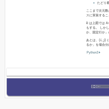
たどり
ここまで次元数
スに実装するこ
k
は上図では A
k
もする。 しか
か、固定行か」
(
i
,
j
)
(
,
)
あとは、
i
j
るか」を場合分
Python3