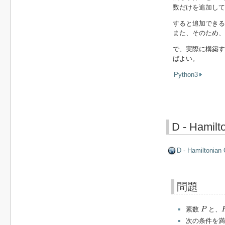
数だけを追加して
すると追加でき
また、そのため、
で、実際に構築す
ばよい。
Python3
D - Hamilt
D - Hamiltonian 
問題
P
素数
と、
P
次の条件を