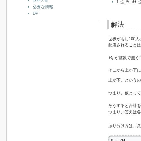
基本方針
1
≤
,
N
M
必要な情報
DP
解法
世界がもし100
配慮されることは
B
i
が整数で無く
B
i
そこから上か下
上か下、というの
つまり、仮とし
そうすると合計
つまり、答えは
振り分け方は、
B'i/M      