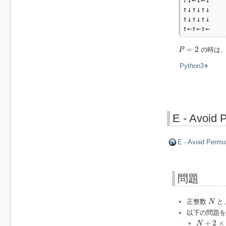
↑↓↑↓↑↓

↑↓↑↓↑↓

↑←↑←↑←
P
=
2
=
2
の時は
P
Python3
E - Avoid 
E - Avoid Permu
問題
N
正整数
と
N
以下の問題を
N
+
2
×
N
+
+
2
×
N