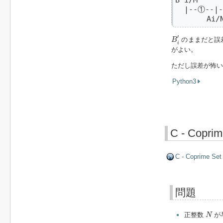
  |--①--|-
       Ai/
B
i
′
′
のままだと誤
B
i
がよい。
ただし誤差が怖
Python3
C - Coprim
C - Coprime Set
問題
N
正整数
が
N