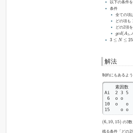
以下の条件
条件
全ての項
どの項も
どの2項
g
c
d
(
A
1
,
(
,
g
c
d
A
1
3
≤
N
≤
2500
3
≤
≤
25
N
解法
制約にもあるよう
    素因数

Ai  2 3 
 6  o o  
10  o   o

15    o o
(
6
,
10
,
15
)
(
6
,
10
,
15
)
の3
残る条件「どの2