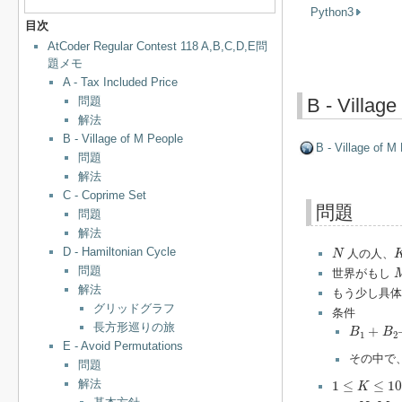
Python3
目次
AtCoder Regular Contest 118 A,B,C,D,E問
題メモ
A - Tax Included Price
問題
B - Village
解法
B - Village of M People
B - Village of M
問題
解法
C - Coprime Set
問題
問題
解法
N
D - Hamiltonian Cycle
人の人、
N
問題
世界がもし
解法
もう少し具
グリッドグラフ
条件
B
1
+
B
2
+
.
長方形巡りの旅
+
B
B
1
2
E - Avoid Permutations
その中で
問題
1
≤
K
≤
10
5
解法
1
≤
≤
1
K
1
≤
N
,
M
≤
10
9