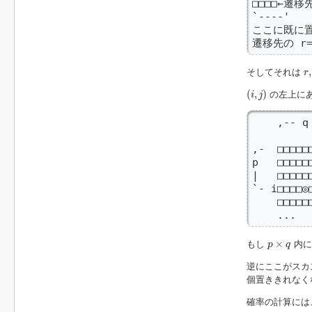
□□□□←遷移
`----'

ここに既に
遷移先の r
r
,
,
そしてそれは
r
(
i
,
j
)
(
,
)
の左上に
i
j
    ,-- q 
          
,-  □□□□
p   □□□□
|   □□□
`- i□□□□◎□
    □□□
    ...
p
×
q
×
もし
内に
p
q
逆にここがスカ
個置ききれなく
確率の計算には