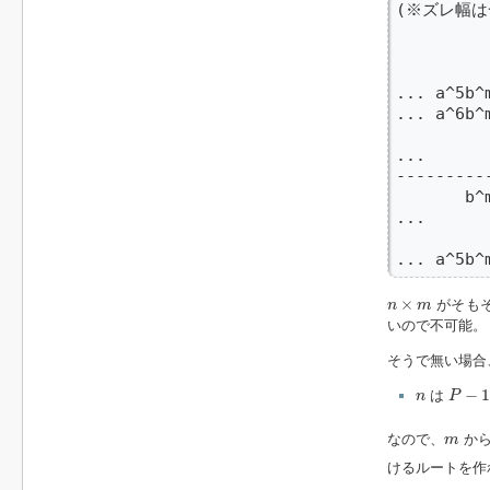
(※ズレ幅は一
          
         
... a^5b^
... a^6b^
         
...      
---------
       b^
...      
         
... a^5b^
n
×
m
×
がそも
n
m
いので不可能。
そうで無い場合
P
−
1
n
−
は
n
P
m
なので、
か
m
けるルートを作