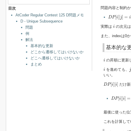
問題内容と制約か
目次
D
P
[
i
]
[
j
]
=
i
AtCoder Regular Contest 125 D問題メモ
[
]
[
]
=
D
P
i
j
i
D - Unique Subsequence
i
実際は
の次元は
i
問題
例
また、indexは
解法
基本的な更新
基本的な
どこから遷移してはいけないか
i
どこへ遷移してはいけないか
の昇順に更新
i
まとめ
i
j
を進めても、
i
いい。
D
P
[
i
]
[
i
]
[
]
[
]
だけ新
D
P
i
i
D
P
[
i
]
[
i
]
=
∑
j
[
]
[
]
=
D
P
i
i
最後に使った位
これを計算して