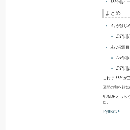
[
]
[
]
D
P
i
p
まとめ
A
i
がはじ
A
i
D
P
[
i
]
[
i
]
[
]
[
D
P
i
i
A
i
が2回目
A
i
D
P
[
i
]
[
i
]
[
]
[
D
P
i
i
D
P
[
i
]
[
p
]
[
]
[
D
P
i
D
P
これで
が
D
P
区間の和を頻繁に求
配るDPともら
た。
Python3