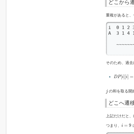
どこから
重複があると、
i  0 1 2 3
A  3 1 4 1
        
   ~~~~
      
そのため、過去
D
P
[
i
]
[
i
]
=
∑
j
[
]
[
]
=
D
P
i
i
j
の和を取る開始
j
どこへ遷
上記だけだと、
i
=
9
=
9
つまり、
i