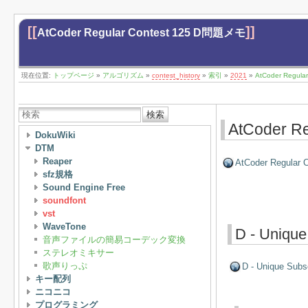
[[
]]
AtCoder Regular Contest 125 D問題メモ
現在位置:
トップページ
»
アルゴリズム
»
contest_history
»
索引
»
2021
»
AtCoder Regul
検索
AtCoder R
DokuWiki
DTM
Reaper
AtCoder Regular C
sfz規格
Sound Engine Free
soundfont
vst
WaveTone
D - Uniqu
音声ファイルの簡易コーデック変換
ステレオミキサー
歌声りっぷ
D - Unique Sub
キー配列
ニコニコ
プログラミング