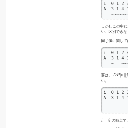
i  0 1 2 3
A  3 1 4 1
   ~~~~~~
しかしこの中
い、区別できな
同じ値に関して
i  0 1 2 3
A  3 1 4 1
   ~   ~~
D
P
[
○
]
[
j
]
[
○
]
[
要は、
D
P
j
い。
i  0 1 2 
A  3 1 4 
        
       
i
=
8
=
8
の時点で
i
D
P
[
i
]
[
p
]
=
0