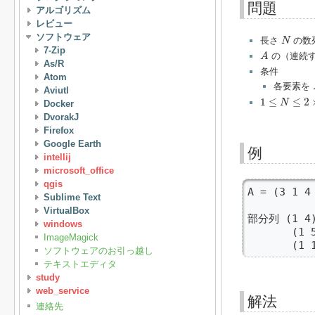
問題
アルゴリズム
レビュー
N
ソフトウェア
長さ
の数
N
A
7-Zip
の（連続す
A
As/R
条件
Atom
各要素を
Aviutl
1
≤
N
≤
2
×
10
5
1
≤
≤
2
N
Docker
DvorakJ
Firefox
Google Earth
例
intellij
microsoft_office
qgis
A = (3 1 4 
Sublime Text
VirtualBox
部分列 (1 4) 
windows
       (
ImageMagick
       (1 
ソフトウェアのお引っ越し
テキストエディタ
study
web_service
解法
連絡先