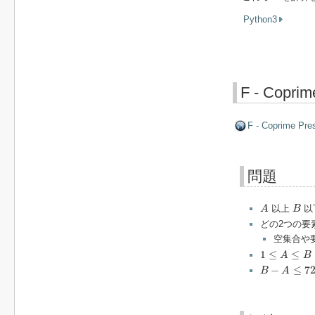
Python3
F - Coprim
F - Coprime Pre
問題
A
B
以上
以
A
B
どの2つの要
空集合や
1
≤
A
≤
B
≤
10
1
1
≤
≤
A
B
B
−
A
≤
72
−
≤
7
B
A