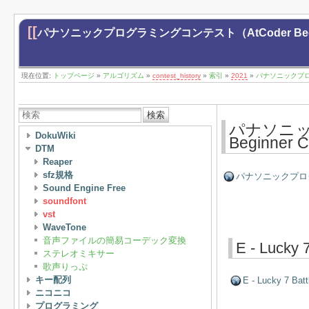
[[
パナソニックプログラミングコンテスト（AtCoder Beginn
現在位置:
トップページ
»
アルゴリズム
»
contest_history
»
索引
»
2021
»
パナソニックプログラ
検索
パナソニッ
DokuWiki
Beginner
DTM
Reaper
sfz規格
パナソニックプログラミ
Sound Engine Free
soundfont
vst
WaveTone
音声ファイルの簡易コーデック変換
E - Lucky 7
ステレオミキサー
歌声りっぷ
キー配列
E - Lucky 7 Batt
ニコニコ
プログラミング