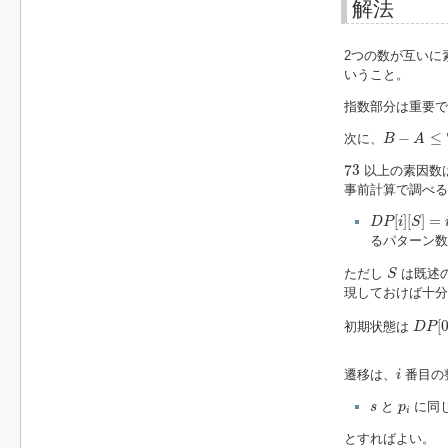
解法
2つの数が互いに
いうこと。
指数部分は重要で
B
−
A
≤
72
−
≤
次に、
B
A
73
73
以上の素因数
事前計算で調べ
D
P
[
i
]
[
S
]
=
i
[
]
[
]
=
D
P
i
S
るパターン数
S
ただし
は既述
S
現しておけば十分
D
P
[
0
[
初期状態は
D
P
i
遷移は、
番目の
i
s
p
i
と
に同じ
s
p
i
とすればよい。