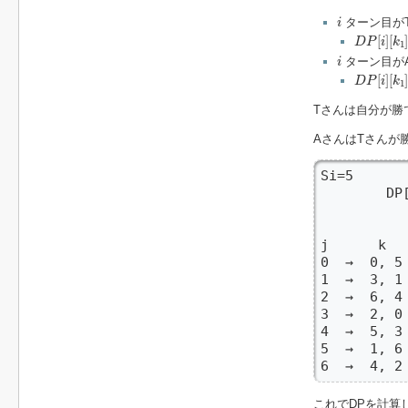
i
ターン目が
i
D
P
[
i
]
[
k
1
]
[
]
[
D
P
i
k
1
i
ターン目が
i
D
P
[
i
]
[
k
1
]
[
]
[
D
P
i
k
1
Tさんは自分が勝
AさんはTさんが
Si=5       
        DP
          
j      k  
0  →  0, 5
1  →  3, 1
2  →  6, 4
3  →  2, 0
4  →  5, 3
5  →  1, 6
6  →  4, 2
これでDPを計算