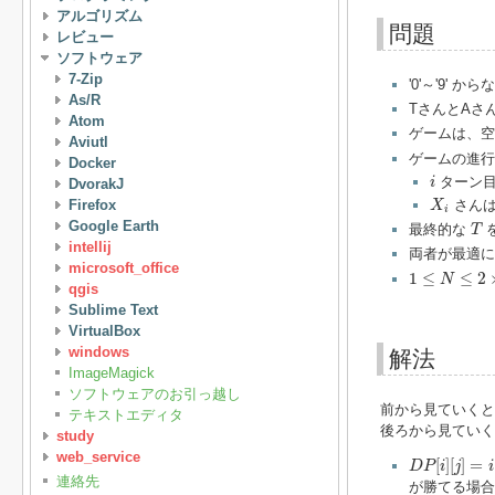
アルゴリズム
問題
レビュー
ソフトウェア
7-Zip
'0'～'9' か
As/R
TさんとAさ
Atom
ゲームは、
Aviutl
ゲームの進行
Docker
i
ターン
i
DvorakJ
X
i
さん
Firefox
X
i
T
Google Earth
最終的な
T
intellij
両者が最適に
1
≤
N
≤
2
×
10
5
microsoft_office
1
≤
≤
2
N
qgis
Sublime Text
VirtualBox
windows
解法
ImageMagick
ソフトウェアのお引っ越し
前から見ていくと
テキストエディタ
後ろから見ていく
study
D
P
[
i
]
[
j
]
=
i
web_service
[
]
[
]
=
D
P
i
j
i
連絡先
が勝てる場合は