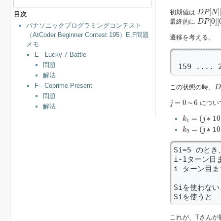
D
P
[
N
]
[
[
]
初期値は
D
P
N
目次
D
P
[
0
]
[
[
0
]
[
最終的に
D
P
パナソニックプログラミングコンテスト
（AtCoder Beginner Contest 195）E,F問題
遷移を考える。
メモ
E - Lucky 7 Battle
          
問題
 159 .... 
解法
D
F - Coprime Present
この状態の時、
D
問題
j
=
0
～
6
=
0
～
6
につい
j
解法
k
1
=
(
j
∗
10
+
=
(
∗
10
k
j
1
k
2
=
(
j
∗
10
+
=
(
∗
10
k
j
2
Si=5 のとき、
i-1ターン目
i ターン目ま
Siを使わないと 
Siを使うと   
これが、Tさんが