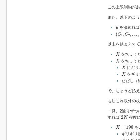
この上限制約があ
また、以下のよう
y
を決めれば
y
(
C
1
,
C
2
,
.
.
.
,
C
(
,
,
.
.
.
,
C
C
1
2
以上を踏まえて
X
をちょうど
X
X
をちょうど
X
X
にギリ
X
X
をギリ
X
ただし（
で、ちょうど払え
もしこれ以外の
一見、2通りずつ
2
N
2
すれば
程度
N
X
=
198
=
198
を
X
ギリギリ足