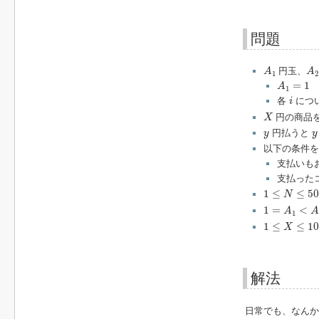
問題
A
1
A
円玉、
A
A
1
2
A
1
=
1
=
1
A
1
i
各
につ
i
X
円の商品
X
y
y
円払うと
y
y
以下の条件
支払いも
支払った
1
≤
N
≤
50
1
≤
≤
50
N
1
=
A
1
<
A
2
<
.
1
=
<
A
1
1
≤
X
≤
10
15
1
≤
≤
1
X
解法
日常でも、なんか