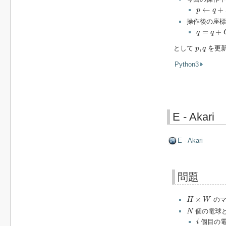
p
←
q
+
D
i
←
+
p
q
操作後の座標
q
=
q
+
C
i
=
+
q
q
p
,
q
,
として
を更
p
q
Python3
E - Akari
E - Akari
問題
H
×
W
×
のマ
H
W
N
個の電球
N
i
個目の
i