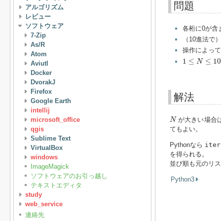
問題
アルゴリズム
レビュー
ソフトウェア
各桁に0が含
7-Zip
（10進法で
As/R
操作によって
Atom
1
≤
N
≤
10
18
1
≤
≤
10
N
Aviutl
Docker
DvorakJ
Firefox
解法
Google Earth
intellij
N
microsoft_office
が大きい場合は
N
qgis
てもよい。
Sublime Text
Pythonなら
ite
VirtualBox
を得られる。
windows
並び順も元のリス
ImageMagick
ソフトウェアのお引っ越し
Python3
テキストエディタ
study
web_service
連絡先