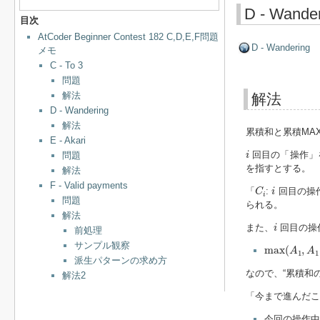
D - Wande
目次
AtCoder Beginner Contest 182 C,D,E,F問題
D - Wandering
メモ
C - To 3
問題
解法
解法
D - Wandering
解法
累積和と累積MA
E - Akari
i
回目の「操作」
問題
i
を指すとする。
解法
F - Valid payments
C
i
i
「
:
回目の操
C
i
i
問題
られる。
解法
i
また、
回目の操
i
前処理
max
(
A
1
,
A
1
サンプル観察
max
(
,
A
A
1
1
派生パターンの求め方
なので、“累積和
解法2
「今まで進んだ
今回の操作