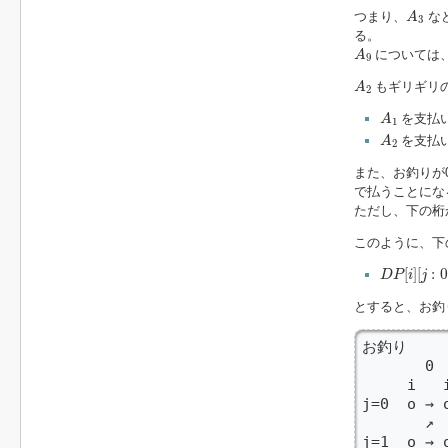
A
3
つまり、
な
A
3
る。
A
9
については
A
9
A
2
もギリギリ
A
2
A
1
を支払
A
1
A
2
を支払
A
2
また、お釣りが
で払うことにな
ただし、下の桁
このように、下
D
P
[
i
]
[
j
:
0
/
1
]
[
]
[
:
0
D
P
i
j
とすると、お釣
お釣り

       
     i   
j=0  o → 
       ↗ 
j=1  o → 