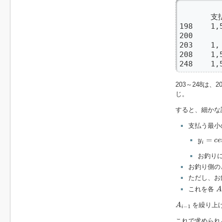
      
198    1,
200      
203    1,
208    1,
248    1,
203～248
じ。
すると、細かな
支払う最小
y
i
=
c
e
i
l
(
=
y
c
e
i
お釣り
お釣り側の
ただし、お
A
これを各
A
A
i
−
1
を繰り上
A
−
1
i
これで求められ