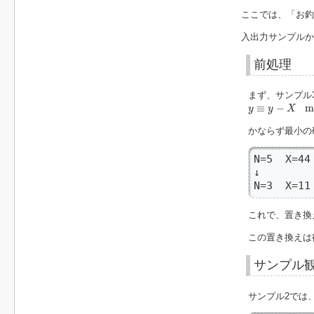
ここでは、「お釣
入出力サンプルか
前処理
まず、サンプル
y
≡
y
−
X
mod
A
i
≡
−
m
y
y
X
かならず最小の
N=5  X=44
↓

N=3  X=11
これで、置き換
この置き換えは
サンプル
サンプル2では、1