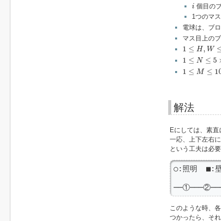
i
個目の
i
1つのマ
電球は、ブロ
マス目上のブ
1
≤
H
,
W
≤
150
1
≤
,
H
W
1
≤
N
≤
5
×
10
5
1
≤
≤
5
N
1
≤
M
≤
10
5
1
≤
≤
1
M
解法
Eにしては、素直
一応、上下左右に
という工夫は必要
○:照明  ■:壁
──①───②──
このような時、各
つかったら、それ