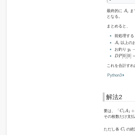
A
i
最終的に
ま
A
i
となる。
まとめると、
前処理する
A
i
以上の
A
i
y
i
−
お釣り
y
i
D
P
[
0
]
[
0
]
=
[
0
]
[
0
]
D
P
これを合計すれ
Python3
解法2
C
1
A
1
+
+
要は、「
C
A
1
1
その枚数だけ支払
C
i
ただし各
の絶
C
i