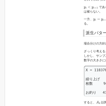
y
i
<
y
i
+
1
<
であ
y
y
+
1
i
i
は被らない。
y
i
=
y
i
+
1
=
一方、
y
y
i
i
る。
派生パタ
場合分けの方針
ざっくり考える
しかし、サンプ
数字の大きさに
X = 118370
         
繰り上げ

枚数     94
お釣り   414
A
4
すると、
以
A
4