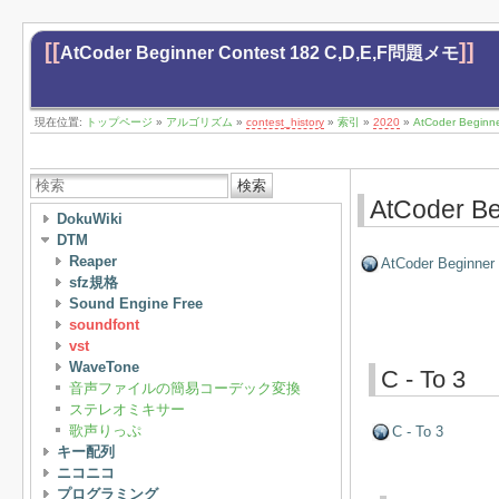
[[
]]
AtCoder Beginner Contest 182 C,D,E,F問題メモ
現在位置:
トップページ
»
アルゴリズム
»
contest_history
»
索引
»
2020
»
AtCoder Begin
検索
AtCoder B
DokuWiki
DTM
Reaper
AtCoder Beginner
sfz規格
Sound Engine Free
soundfont
vst
WaveTone
C - To 3
音声ファイルの簡易コーデック変換
ステレオミキサー
歌声りっぷ
C - To 3
キー配列
ニコニコ
プログラミング