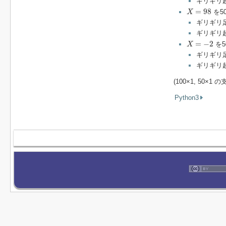
ギリギリ超
X
=
98
=
98
を5
X
ギリギリ足
ギリギリ
X
=
−
2
=
−
2
を5
X
ギリギリ足
ギリギリ超
(100×1, 50×
Python3