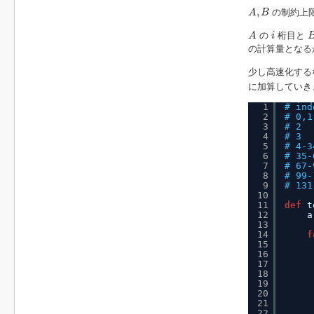
A
,
B
,
の制約上
A
B
A
i
の
桁目と
A
i
の計算量となるが
少し高速化する
に加算していき
1
# ind
2
# 0,1
3
# 2  
4
# 3  
5
# 4-3
6
# 35-
7
# 67-
8
# 99-
9
# 131
10
11
def
t
12
a
13
14
f
15
16
17
18
19
20
21
22