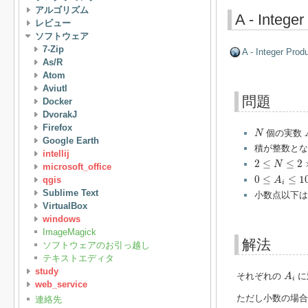
アルゴリズム
A - Integer
レビュー
ソフトウェア
7-Zip
A - Integer Prod
As/R
Atom
Aviutl
問題
Docker
DvorakJ
Firefox
N
個の実数
N
Google Earth
積が整数とな
intellij
2
≤
N
≤
2
×
10
5
2
≤
≤
2
N
microsoft_office
0
≤
A
i
≤
10
4
0
≤
≤
1
qgis
A
i
Sublime Text
小数点以下は
VirtualBox
windows
ImageMagick
解法
ソフトウェアのお引っ越し
テキストエディタ
A
i
study
それぞれの
に
A
i
web_service
ただし小数の場合
連絡先