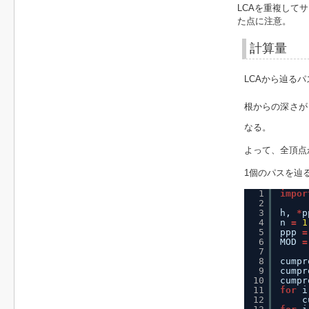
LCAを重複して
た点に注意。
計算量
LCAから辿る
根からの深さ
なる。
よって、全頂点
1個のパスを辿
1
impor
2
3
h, 
*
p
4
n 
=
1
5
ppp 
=
6
MOD 
=
7
8
cumpr
9
cumpr
10
cumpr
11
for
i
12
c