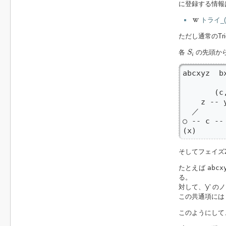
に登録する情報
トライ_
ただし通常のTr
S
i
各
の先頭か
S
i
abcxyz  b
       (c
    z -- 
  ／

○ -- c -- 
(x)      
そしてフェイズ
たとえば
abcx
る。
対して、'y' 
この共通項に
このようにして