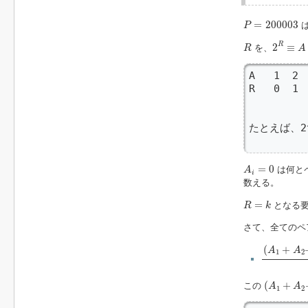
P
=
200003
=
200003
は
P
2
R
≡
A
m
R
R
2
≡
を、
R
A
A   1  2 
R   0  1 
          
たとえば、2^9
        
A
i
=
0
=
0
は何と
A
i
数える。
R
=
k
=
となる
R
k
さて、全てのペ
(
A
1
+
A
2
+
.
.
(
+
A
A
1
2
(
A
1
+
A
2
+
.
(
+
この
A
A
1
2