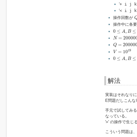
'
+ i j k
'
< i j k
操作回数が
操作中に各
0
≤
A
,
B
≤
10
9
0
≤
,
≤
A
B
N
=
200000
=
20000
N
Q
=
200000
=
20000
Q
V
=
10
19
19
=
10
V
0
≤
A
,
B
≤
10
0
≤
,
≤
A
B
解法
実装はそれなりに
E問題だしこんな
手元で試してみる
なっている。
'
>
' の操作で生じ
こういう問題は、