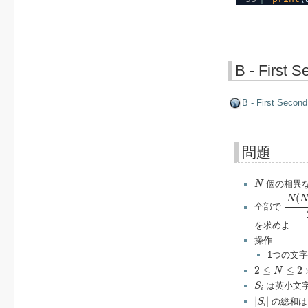
B - First 
B - First Second
問題
N
個の相異
N
N
(
N
(
N
全部で
を求めよ
操作
1つの文
2
≤
N
≤
2
×
10
5
2
≤
≤
2
N
S
i
は英小文
S
i
|
S
i
|
|
|
の総和
S
i