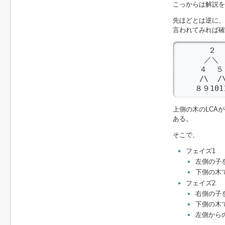
こっからは解説を
先ほどとは逆に、
言われてみれば確
       ２

      ／＼

     ４  ５

     /\  /\
    ８９101
上側の木のLCA
ある。
そこで、
フェイズ1
左側の子
下側の木
フェイズ2
右側の子
下側の木
左側から