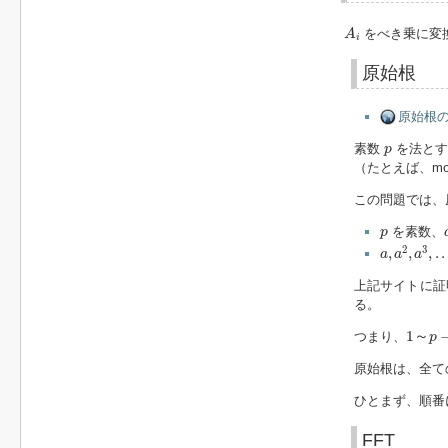
A
i
をべき乗に変
A
i
原始根
原始根の
p
素数
を法とす
p
（たとえば、m
この問題では、
p
を素数、
p
a
,
a
2
,
a
3
,
.
.
.
,
2
3
,
,
,
.
.
a
a
a
上記サイトに証
る。
1
～
p
−
1
～
つまり、
p
原始根は、全て
ひとまず、順番
FFT