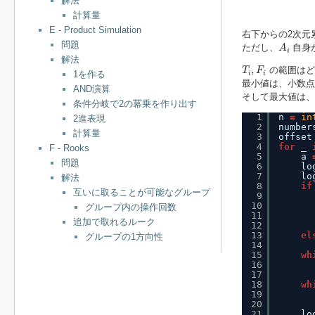
解法
計算量
E - Product Simulation
右下からの2次元
A
i
問題
ただし、
自身
A
i
解法
T
i
,
F
i
,
の範囲はど
T
F
1を作る
i
i
最小値は、小数
AND演算
そして最大値は、
条件分岐で2の冪乗を作り出す
1
n 
=
in
2進表現
2
number
計算量
3
offset
4
for
_ 
F - Rooks
5
a 
問題
6
lo
7
lo
解法
8
if
互いに取ることが可能なグループ
9
10
グループ内の操作回数
11
追加で取れるルーク
12
13
el
グループの1方向性
14
15
wh
16
17
18
wh
19
20
21
lo