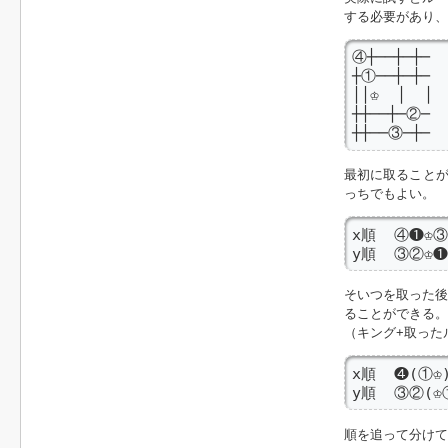
する必要があり、
④┼──┼─┼─

┼①──┼─┼─

││♔  │  │

┼┼──┼─②─

┼┼──③─┼─
最初に取ること
っちでもよい。
x順  ④❶♔③
y順  ③②♔
そいつを取った後
ることができる。
（キング+取った
x順  ❹(①♔
y順  ③②(♔
順を追って分けて