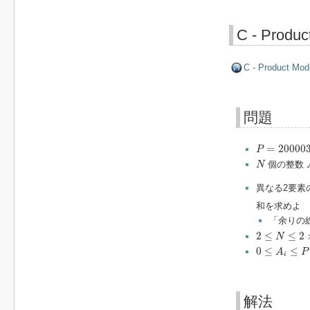
C - Produc
C - Product Mod
問題
P
=
200003
=
20000
P
N
個の整数
N
異なる2要素
和を求めよ
「余りの
2
≤
N
≤
2
×
10
5
2
≤
≤
2
N
0
≤
A
i
≤
P
−
1
0
≤
≤
A
P
i
解法