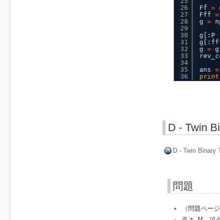
25
26
Ff 
=
27
Fff 
=
28
g 
=
n
29
30
g[:P 
31
g[:ff
32
g 
=
g
33
rev_c
34
35
ans 
=
36
print
D - Twin B
D - Twin Binary 
問題
（問題ページ
H