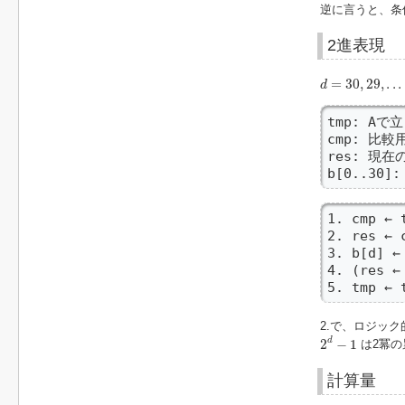
逆に言うと、条
2進表現
d
=
30
,
29
,
.
.
.
,
0
=
30
,
29
,
.
.
.
d
tmp: A
cmp: 比較
res: 現在
b[0..30
1. cmp ←
2. res ←
3. b[d] ← 
4. (res 
5. tmp ← 
2.で、ロジック
2
d
−
1
d
2
−
1
は2冪の
計算量