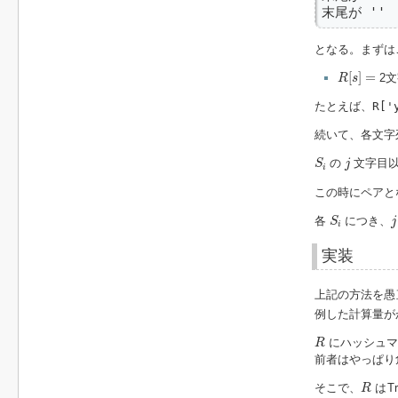
末尾が ''
となる。まずは
R
[
s
]
=
[
]
=
2
R
s
たとえば、
R['
続いて、各文字
S
i
j
の
文字目
S
j
i
この時にペアと
j
S
i
各
につき、
S
j
i
実装
上記の方法を愚
例した計算量が
R
にハッシュマ
R
前者はやっぱり
R
そこで、
はT
R