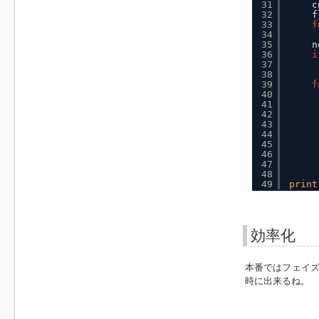
31
c
32
f
33
f
34
35
n
36
i
37
38
39
f
40
41
42
43
44
45
46
47
48
49
print
効率化
本番ではフェイズ
時に出来るね。