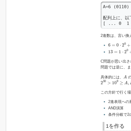
A=6 (0110) 
配列上に、以
[ ... 0  1
2進数は、言い換
6
=
0
⋅
2
0
+
1
⋅
2
0
6
=
0
⋅
2
+
13
=
1
⋅
2
0
+
0
⋅
0
13
=
1
⋅
2
C問題が思い出さ
問題では逆に、
A
具体的には、
A
2
30
>
10
9
≥
A
,
B
30
9
2
>
10
≥
,
A
この方針で行く場
2進表現への
AND演算
条件分岐で2
1を作る