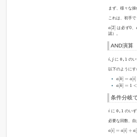
まず、様々な操
これは、初手
a
[
2
]
[
2
]
は必ず0、
a
認）。
AND演算
i
,
j
,
に
0,1
のい
i
j
以下のようにす
a
[
k
]
=
a
[
i
]
+
[
]
=
[
]
a
k
a
i
a
[
k
]
=
1
<
a
[
[
]
=
1
a
k
条件分岐
i
に
0,1
のいず
i
必要な回数、自
a
[
i
]
=
a
[
i
]
+
a
[
i
]
[
]
=
[
]
+
[
a
i
a
i
a