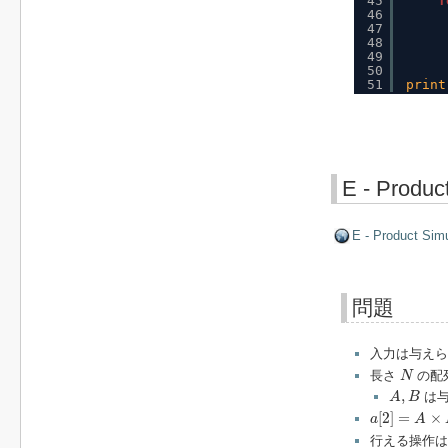
45
f
46
47
48
49
50
51
print
E - Produc
E - Product Simu
問題
入力は与えら
N
長さ
の配
N
A
,
B
,
は与
A
B
a
[
2
]
=
A
×
B
[
2
]
=
×
a
A
行える操作は