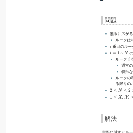
問題
無限に広がる
ルークは
i
番目のルー
i
i
=
1
～
N
=
1
～
の
i
N
i
ルーク
i
通常の
特殊な
ルークの
る限りの
2
≤
N
≤
2
×
10
5
2
≤
≤
2
N
1
≤
X
i
,
Y
i
≤
10
6
1
≤
,
X
Y
i
i
解法
実際に試すとルー