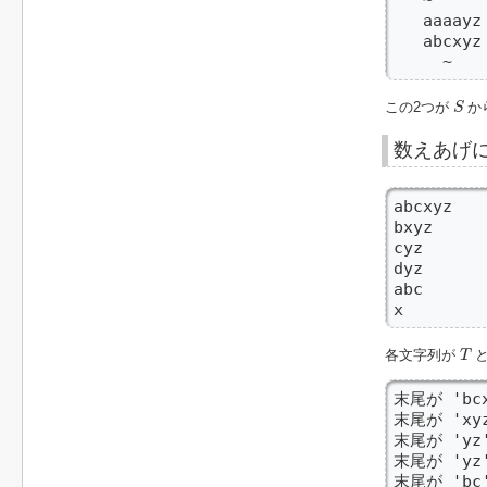
   aaaayz 
   abcxyz 
     ~
S
この2つが
か
S
数えあげ
abcxyz

bxyz

cyz

dyz

abc

x
T
各文字列が
と
T
末尾が 'bc
末尾が 'xy
末尾が 'yz
末尾が 'yz
末尾が 'bc