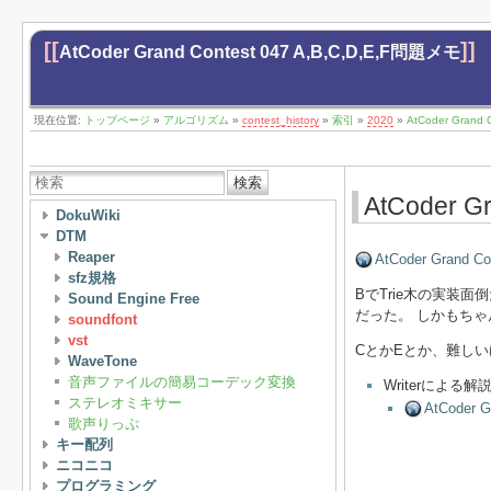
[[
]]
AtCoder Grand Contest 047 A,B,C,D,E,F問題メモ
現在位置:
トップページ
»
アルゴリズム
»
contest_history
»
索引
»
2020
»
AtCoder Grand
検索
AtCoder G
DokuWiki
DTM
Reaper
AtCoder Grand Co
sfz規格
BでTrie木の実装
Sound Engine Free
だった。 しかもち
soundfont
vst
CとかEとか、難し
WaveTone
音声ファイルの簡易コーデック変換
Writerによる
ステレオミキサー
AtCoder G
歌声りっぷ
キー配列
ニコニコ
プログラミング