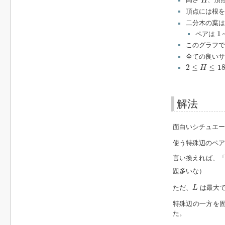
高さ
、頂
H
頂点には根を
二分木の葉
1
1
ペアは
このグラフで
全ての良い
2
≤
H
≤
18
2
≤
≤
1
H
解法
面白いシチュエー
使う特殊辺のペア
言い換えれば、「
題多いな）
L
ただ、
は最大
L
特殊辺の一方を
た。