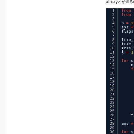
abcxyz
が遡る
1
from
2
from
3
4
n 
=
i
5
sss 
=
6
flags
7
8
trie_
9
trie_
10
trie_
11
l 
=
1
12
13
for
s
14
n
15
f
16
17
18
19
20
21
22
23
24
25
26
t
27
28
ans 
=
29
30
for
s