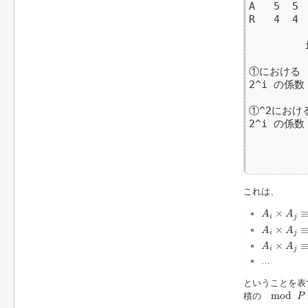
A   5  5  
R   4  4  
         
①における    
2^i の係数

①^2における 
2^i の係数 
         
         
         
これは、
A
i
×
A
j
≡
2
6
×
A
A
i
j
A
i
×
A
j
≡
2
7
×
A
A
i
j
A
i
×
A
j
≡
2
8
×
A
A
i
j
…
ということを表
mod
P
mod
積の
P