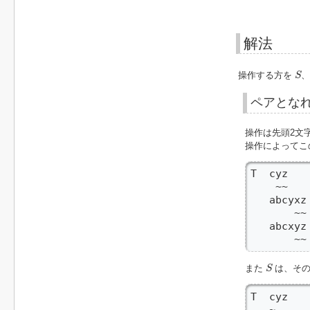
解法
S
操作する方を
S
ペアとな
操作は先頭2文
操作によってこ
T  cyz

    ~~

   abcyxz 
       ~~

   abcxyz 
       ~~
S
また
は、その
S
T  cyz

   ~ 
