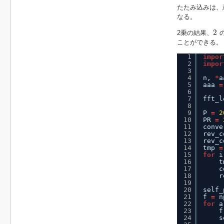
たたみ込みは、
なる。
2
2
2乗の結果、
ことができる。
1
impor
2
impor
3
4
n, 
*
a
5
aaa 
=
6
7
fft_l
8
9
P 
=
2
10
PR 
=
11
conve
12
rev_c
13
rev_c
14
tmp 
=
15
for
i
16
t
17
c
18
r
19
20
self_
21
f 
=
n
22
for
a
23
f
24
s