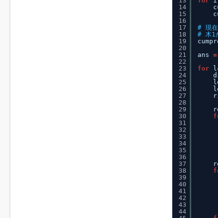
13
for
i
14
c
15
c
16
17
# 現
18
# 木
19
cumpr
20
21
ans 
=
22
23
for
l
24
d
25
l
26
l
27
r
28
29
r
30
f
31
32
33
34
35
36
37
r
38
f
39
40
41
42
43
44