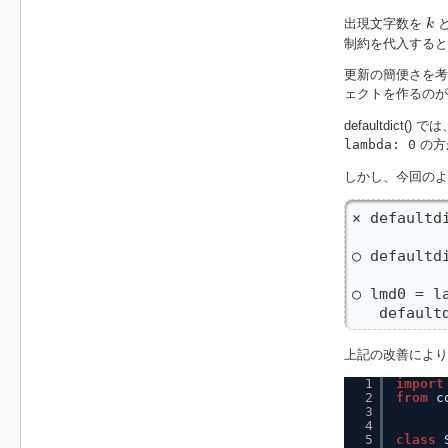
k
出現文字数を
と
k
制約を代入する
更新の簡便さを考え
ェクトを作るのが
defaultdi
lambda: 0
の方
しかし、今回のよ
× defaultdi
○ defaultdi
○ lmd0 = la
   default
上記の改善により
1
import
2
from
c
3
4
5
class