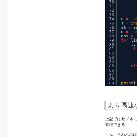
70
71
72
73
74
n 
=
in
75
s 
=
in
76
st 
=
S
77
q 
=
in
78
ans 
=
79
for
li
80
i,
81
if
82
83
84
85
el
86
87
88
89
print
(
より高速
上記ではセグ木
管理できる。
うん、言われれば