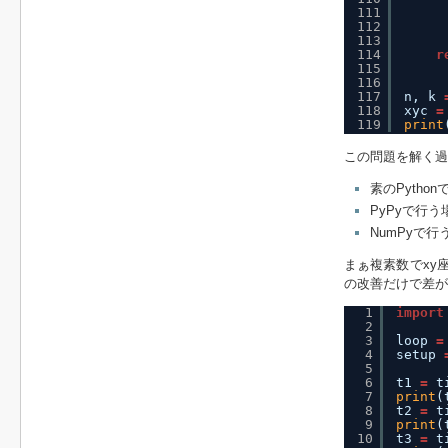
111
112
113
114
r
115
116
117
n, k 
118
xyc 
=
119
print
この問題を解く過
素のPyth
PyPyで行
NumPyで
まぁ複素数でxy
の改善だけで差が
1
import
2
3
loop 
=
4
setup 
5
6
t1 
=
t
7
print
(
8
t2 
=
t
9
print
(
10
t3 
=
t