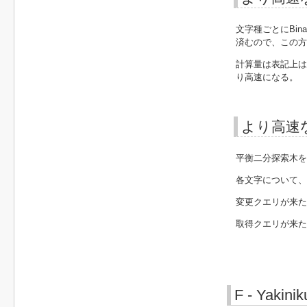
文字種ごとにBina
済むので、この方
計算量は表記上は
り高速になる。
より高速
平衡二分探索木を
各文字について、
変更クエリが来た
取得クエリが来たら、
F - Yakini