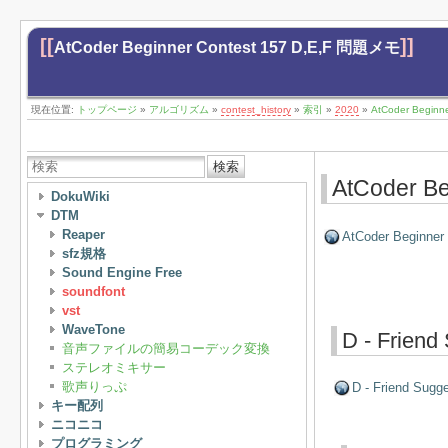
[[
]]
AtCoder Beginner Contest 157 D,E,F 問題メモ
現在位置:
トップページ
»
アルゴリズム
»
contest_history
»
索引
»
2020
»
AtCoder Begin
検索
AtCoder B
DokuWiki
DTM
Reaper
AtCoder Beginner
sfz規格
Sound Engine Free
soundfont
vst
WaveTone
D - Friend
音声ファイルの簡易コーデック変換
ステレオミキサー
歌声りっぷ
D - Friend Sugg
キー配列
ニコニコ
プログラミング