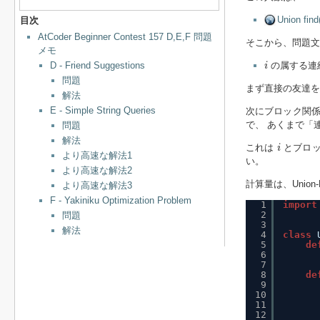
Union f
目次
AtCoder Beginner Contest 157 D,E,F 問題
そこから、問題
メモ
i
D - Friend Suggestions
の属する連結
i
問題
まず直接の友達
解法
E - Simple String Queries
次にブロック関
で、 あくまで「
問題
解法
i
これは
とブロ
i
より高速な解法1
い。
より高速な解法2
計算量は、Unio
より高速な解法3
F - Yakiniku Optimization Problem
1
import
2
問題
3
解法
4
class
5
de
6
7
8
de
9
10
11
12