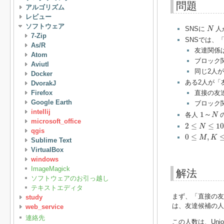
問題
アルゴリズム
レビュー
N
ソフトウェア
SNSに
人
N
7-Zip
SNSでは、
As/R
友達関係
Atom
ブロック
Aviutl
同じ2人
Docker
ある2人が「
DvorakJ
Firefox
直接の友
Google Earth
ブロック
1
～
N
intellij
1
～
各人
N
2
≤
N
≤
10
5
microsoft_office
2
≤
≤
10
N
qgis
0
≤
M
,
K
≤
10
5
0
≤
,
M
K
Sublime Text
VirtualBox
windows
ImageMagick
解法
ソフトウェアのお引っ越し
テキストエディタ
まず、「直接の友
study
は、友達候補の人
web_service
連絡先
この人数は、Uni