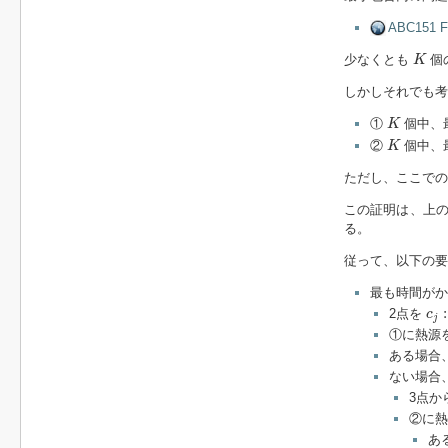
ABC151 F 
K
少なくとも
個
K
しかしそれでも考
K
①
個中、
K
K
②
個中、
K
ただし、ここでの
この証明は、上
る。
従って、以下の要
最も時間がか
c
j
:
:
2点を
c
j
①に熱源
ある場合、
ない場合
3点か
②に熱
あ