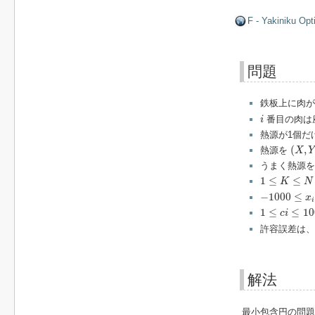
F - Yakiniku Opt
問題
鉄板上に肉
i
番目の肉は
i
熱源が1個だ
(
X
,
Y
)
(
,
熱源を
X
Y
うまく熱源
1
≤
K
≤
N
≤
60
1
≤
≤
K
N
−
1000
≤
x
i
,
y
i
−
1000
≤
x
i
1
≤
c
i
≤
100
1
≤
≤
10
c
i
許容誤差は
解法
最小包含円の問題