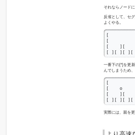
それならノードに持
反省として、セグ
よくやる。
[          
[          
[    ][    
[ ][ ][ ][
一番下の[*]を
んでしまうため、
[          
[    o     
[    ][    
[ ][ ][ ][
実際には、親を更
より高速