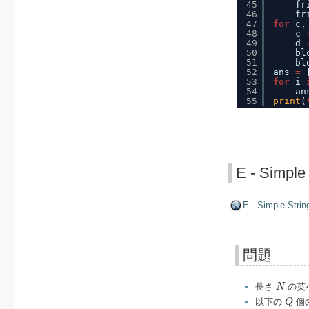
45
fr
46
fr
47
for
c,
48
c 
49
d 
50
bl
51
bl
52
ans 
=
53
for
i 
54
an
55
print
(
E - Simple
E - Simple Strin
問題
N
長さ
の英
N
Q
以下の
個
Q