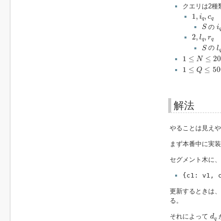
クエリは2種
1
,
i
q
,
c
q
1
,
,
i
c
q
q
S
i
の
S
i
2
,
l
q
,
r
q
2
,
,
l
r
q
q
l
S
の
S
l
1
≤
N
≤
20000
1
≤
≤
20
N
1
≤
Q
≤
50000
1
≤
≤
50
Q
解法
やることは見えや
まず本番中に実装
セグメント木に、
{c1: v1, 
更新するときは
る。
d
q
それによって
d
q