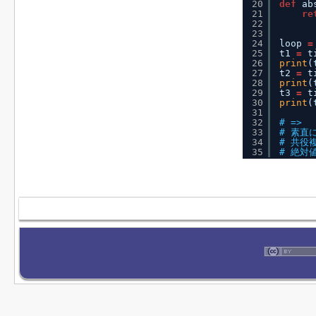
20
def
ab
21
re
22
23
24
loop 
=
25
t1 
=
t
26
print
(
27
t2 
=
t
28
print
(
29
t3 
=
t
30
print
(
31
32
# =>
33
# 素直に
34
# 共役複
35
# 絶対値2