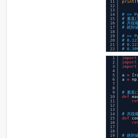
11
print
(
12
13
14
# => P
15
# 素直に
16
# 共役複
17
# 絶対値
18
19
# => P
20
# 0.12
21
# 0.12
22
# 0.39
1
import
2
import
3
import
4
5
a 
=
[r
6
a 
=
np
7
8
9
# 素直
10
def
ea
11
re
12
13
14
# 共役
15
def
co
16
re
17
18
19
# 絶対