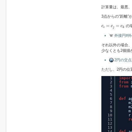
計算量は、最悪、
3点からの“距離”
c
i
=
c
j
=
c
k
=
=
の
c
c
c
i
j
k
外接円#
それ以外の場合、
少なくとも2個描
2円の交点 - 
ただし、2円の位
1
impor
2
from
3
from
4
5
6
def
a
7
m
8
m
9
m
10
r
11
r
12
13
14
def
a