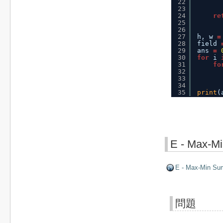
22
23
24
re
25
26
27
h, w 
=
28
field 
29
ans 
=
30
for
i 
31
fo
32
33
34
35
print
(
E - Max-M
E - Max-Min Su
問題
X