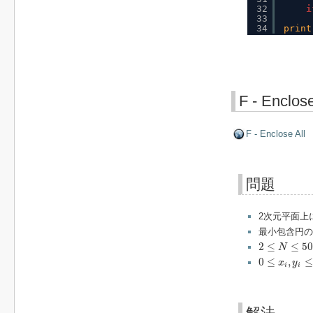
32
i
33
34
print
F - Enclose
F - Enclose All
問題
2次元平面上
最小包含円の
2
≤
N
≤
50
2
≤
≤
50
N
0
≤
x
i
,
y
i
≤
100
0
≤
,
≤
x
y
i
i
解法