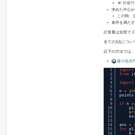
外接円
求めた中心か
この時、
条件を満たす
計算量は全部で
全ての3点につい
以下の方法では、
最小包含円 [
1
import
2
from
i
3
4
import
5
6
n 
=
in
7
points
8
9
if
n 
=
10
p1
11
pr
12
ex
13
14
ans 
=
15
for
p1
16
A 