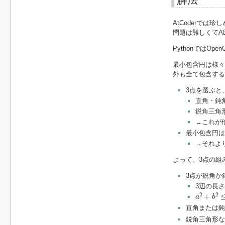
AtCoderで
問題は難しくてA
PythonではO
最小包含円は様々
外も全て包含する
3点を選ぶと
直角・鈍
鋭角三角
→これが
最小包含円は
→それよ
よって、3点の組
3点が鋭角か
3辺の長
a
2
+
b
2
≤
c
2
2
+
a
b
直角または鈍
鋭角三角形な