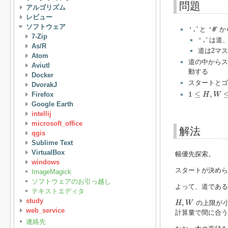
問題
アルゴリズム
レビュー
ソフトウェア
'.
' と
'#
' 
7-Zip
'.
' は道
As/R
道は2マ
Atom
道の中からス
Aviutl
動する
Docker
スタートとゴ
DvorakJ
1
≤
H
,
W
≤
20
1
≤
,
Firefox
H
W
Google Earth
intellij
microsoft_office
解法
qgis
Sublime Text
VirtualBox
幅優先探索。
windows
スタートが決めら
ImageMagick
ソフトウェアのお引っ越し
よって、道である
テキストエディタ
H
,
W
study
,
の上限が小
H
W
web_service
計算量で間に合う
連絡先