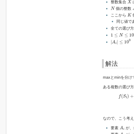
整数集合
X
N
個の整数
N
K
ここから
K
同じ値で
全ての選び
1
≤
N
≤
10
5
1
≤
≤
10
N
|
A
i
|
≤
10
9
9
|
|
≤
10
A
i
解法
maxとminを分
ある複数の選び
f
(
S
1
)
+
f
(
(
)
+
f
S
1
なので、こう考え
A
i
要素
が、
A
i
A
i