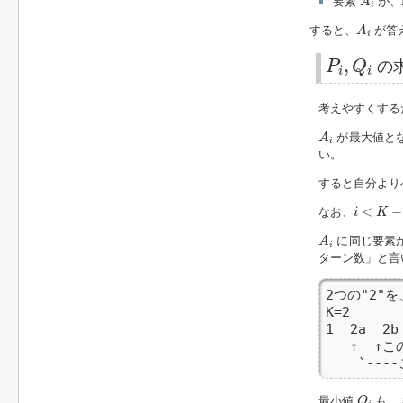
要素
が、
A
i
A
i
すると、
が答
A
i
P
i
,
Q
i
,
P
Q
の
i
i
考えやすくする
A
i
が最大値と
A
i
い。
すると自分より
i
<
K
−
1
<
−
なお、
i
K
A
i
に同じ要素
A
i
ターン数」と言
2つの"2"を
K=2

1  2a  2b 
   ↑  ↑こ
    `--
Q
i
最小値
も、
Q