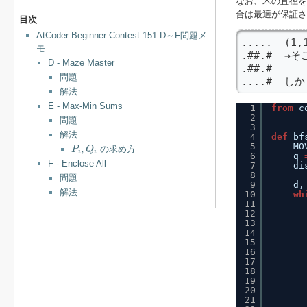
なお、木の直径を
合は最適が保証さ
目次
AtCoder Beginner Contest 151 D～F問題メ
.....  (
モ
.##.#  →
D - Maze Master
.##.#

問題
....#  し
解法
E - Max-Min Sums
1
from
c
2
問題
3
解法
4
def
bf
P
i
,
Q
i
5
MO
,
の求め方
P
Q
i
i
6
q 
F - Enclose All
7
di
8
問題
9
d,
解法
10
wh
11
12
13
14
15
16
17
18
19
20
21