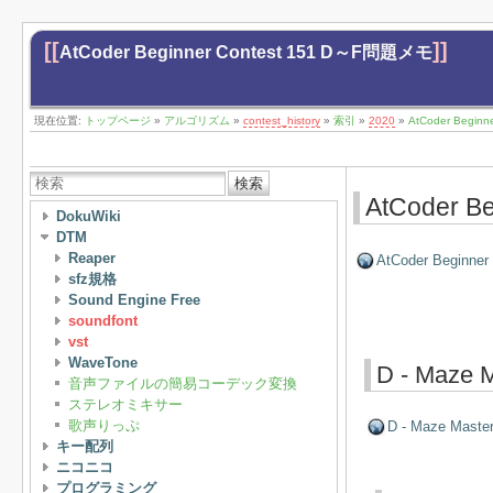
[[
]]
AtCoder Beginner Contest 151 D～F問題メモ
現在位置:
トップページ
»
アルゴリズム
»
contest_history
»
索引
»
2020
»
AtCoder Begin
検索
AtCoder 
DokuWiki
DTM
Reaper
AtCoder Beginner
sfz規格
Sound Engine Free
soundfont
vst
WaveTone
D - Maze 
音声ファイルの簡易コーデック変換
ステレオミキサー
歌声りっぷ
D - Maze Maste
キー配列
ニコニコ
プログラミング