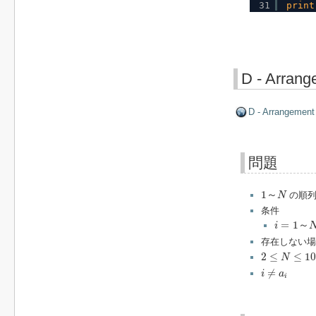
31
print
D - Arrang
D - Arrangement
問題
1
～
N
1
～
の順
N
条件
i
=
1
～
N
=
1
～
i
存在しない
2
≤
N
≤
10
5
2
≤
≤
10
N
i
≠
a
i
≠
i
a
i