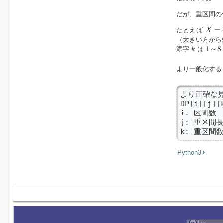
だが、重区間の
X
=
80
=
たとえば
X
（大きい方から
1
～
8
k
1
～
8
添字
は
k
より一般化する
より正確な見
DP[i][j][
i: 区間数  
j: 重区間長合
k: 重区間数 
Python3