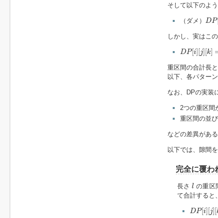
そして以下のよう
D
P
[
（ダメ）
D
P
しかし、実はこ
D
P
[
i
]
[
j
]
[
k
]
=
L
[
]
[
]
[
]
D
P
i
j
k
重区間の合計長と
以下、各パターン
なお、DPの実装
2つの重区間
重区間の並び
などの差異がある
以下では、隙間を
完全に覆わ
l
長さ
の重区
l
て合計すると
D
P
[
i
]
[
j
]
[
k
[
]
[
]
[
D
P
i
j