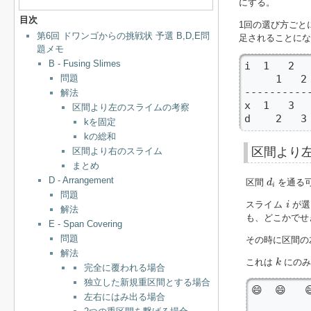
にする。
目次
1回の選び方ごと
第6回 ドワンゴからの挑戦状 予選 B,D,E問
足されることにな
題メモ
B - Fusing Slimes
i  1   2  
問題
     1   2
-----------
解法
x  1   3 
区間より左のスライムの考察
d    2   3
kを固定
kの総和
区間より
区間より右のスライム
まとめ
d
i
D - Arrangement
区間
を通る
d
i
問題
i
スライム
が選
i
解法
も、どこかでせ
E - Span Covering
問題
その時に区間の
解法
k
これは
にのみ
k
完全に覆われる場合
独立した新規重区間とする場合
😄  😄   
左右にはみ出る場合