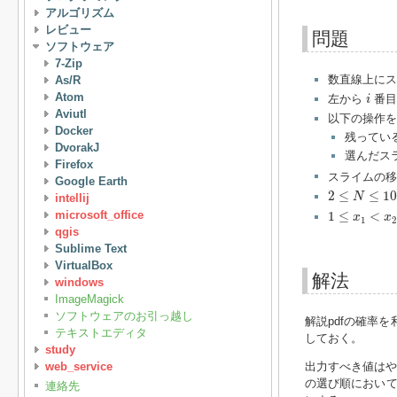
アルゴリズム
レビュー
問題
ソフトウェア
7-Zip
数直線上に
As/R
i
Atom
左から
番目
i
Aviutl
以下の操作
Docker
残ってい
DvorakJ
選んだス
Firefox
スライムの移
Google Earth
2
≤
N
≤
10
5
2
≤
≤
10
N
intellij
1
≤
x
1
<
x
2
<
.
.
.
microsoft_office
1
≤
<
x
x
1
2
qgis
Sublime Text
VirtualBox
解法
windows
ImageMagick
ソフトウェアのお引っ越し
解説pdfの確率
テキストエディタ
しておく。
study
web_service
出力すべき値は
の選び順において
連絡先