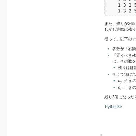
    1 3 
    1 3 2
また、残りが2個
しかし実際は残り
従って、以下のア
各数が「右隣
「置くべき残
ば、その数を
残りはほ
そうで無け
a
p
≠
q
≠
の
a
q
p
a
p
=
q
=
の
a
q
p
残り3個になった
Python3