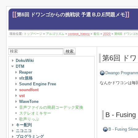
[[
]]
第6回 ドワンゴからの挑戦状 予選 B,D,E問題メモ
現在位置:
トップページ
»
アルゴリズム
»
contest_history
»
索引
»
2020
»
第6回 ドワンゴか
検索
第6回 ドワ
DokuWiki
DTM
Reaper
Dwango Programmi
sfz規格
なんかドワコンは毎
Sound Engine Free
soundfont
vst
WaveTone
音声ファイルの簡易コーデック変換
ステレオミキサー
B - Fusing
歌声りっぷ
キー配列
B - Fusing Slim
ニコニコ
プログラミング