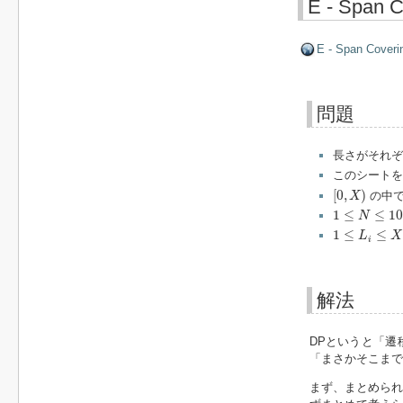
E - Span C
E - Span Coveri
問題
長さがそれ
このシート
[
0
,
X
)
[
0
,
)
の中で
X
1
≤
N
≤
100
1
≤
≤
10
N
1
≤
L
i
≤
X
≤
500
1
≤
≤
L
X
i
解法
DPというと「遷
「まさかそこまで
まず、まとめら