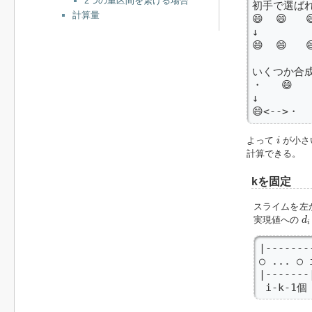
2つの重区間を繋げる場合
初手で選ばれ
計算量
😄  😄  
↓

😄  😄  
いくつか合成
・   😄 
↓

😄<-->・ 
i
よって
が小さ
i
計算できる。
kを固定
スライムを左
d
i
実現値への
d
i
|-------
○ ... ○ 
|-------
 i-k-1個
i