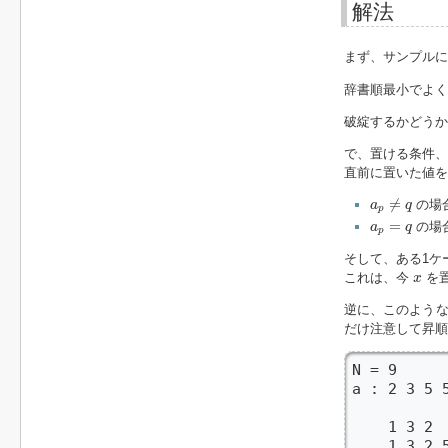
解法
まず、サンプルに
辞書順最小でよく
破綻するかどうか
で、置ける条件、
直前に置いた値
a
p
≠
q
≠
の場
a
q
p
a
p
=
q
=
の場
a
q
p
そして、ある1ケ
x
これは、今
を置
x
逆に、このような
だけ注意して昇順
N = 9

a : 2 3 5 5
    1 3 
    1 3 