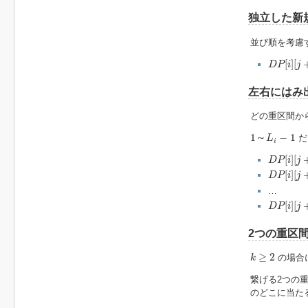
独立した新
並び順を考慮
D
P
[
i
]
[
j
+
L
[
]
[
D
P
i
j
左右にはみ
どの重区間か
1
～
L
i
−
1
1
～
−
1
だ
L
i
D
P
[
i
]
[
j
+
1
[
]
[
D
P
i
j
D
P
[
i
]
[
j
+
2
[
]
[
D
P
i
j
…
D
P
[
i
]
[
j
+
L
[
]
[
D
P
i
j
2つの重区
k
≥
2
≥
2
の場合
k
繋げる2つの
のどこに当た