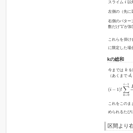
スライム
以
i
左側の（先に
右側のパター
数だけ“1”が
これらを掛け
に限定した場
kの総和
k
今までは
を
k
d
i
（あくまで
d
i
(
i
−
1
)
!
∑
k
=
0
i
−
−
1
i
∑
(
−
1
)
!
i
=
0
k
これをこのま
められるたび
区間より