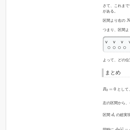
さて、これまで
がある。
N
区間より右の
N
つまり、区間よ
v  v  v  v
 ○ ○ ○ ○
よって、どの位
まとめ
R
0
=
0
=
0
として
R
0
左の区間から、
d
i
区間
の総実
d
i
d
p
[
i
]
=
d
[
]
=
同時に
d
p
i