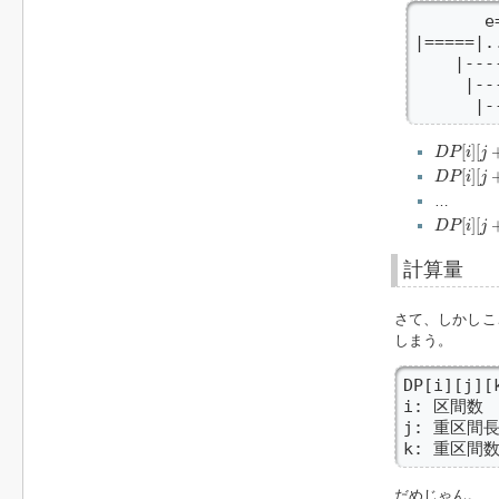
       e=
|=====|.
    |---
     |---
      |-
D
P
[
i
]
[
j
+
0
[
]
[
D
P
i
j
D
P
[
i
]
[
j
+
1
[
]
[
D
P
i
j
…
D
P
[
i
]
[
j
+
L
[
]
[
D
P
i
j
計算量
さて、しかしこ
しまう。
DP[i][j][
i: 区間数  
j: 重区間長合
k: 重区間数 
だめじゃん。