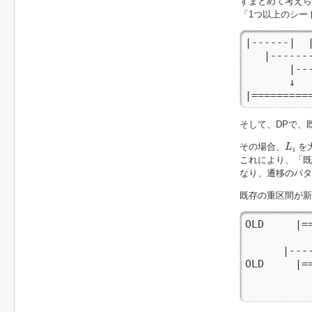
ずまとめて考えら
「1つ以上のシー
|------|  |
   |-------
       |---
       ↓

|========
そして、DPで、
L
i
その場合、
を
L
i
これにより、「既
なり、遷移のパタ
既存の重区間が新
OLD     |==
         
      |--
OLD     |==
         
         