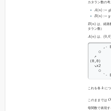
カタラン数の考
A
(
n
)
:=
g
(
2
(
)
:
=
A
n
g
B
(
n
)
:=
y
(
)
:
=
B
n
y
B
(
n
)
(
)
は、経路
B
n
タラン数）
A
(
n
)
(
0
,
0
)
(
)
(
0
,
0
は、
A
n
      ,- B
    ○     
  ↗       
(0,0)    
  ↘x2     
    ○     
      `- 
k
これを各
につ
k
O
このままでは
O
母関数で表現す