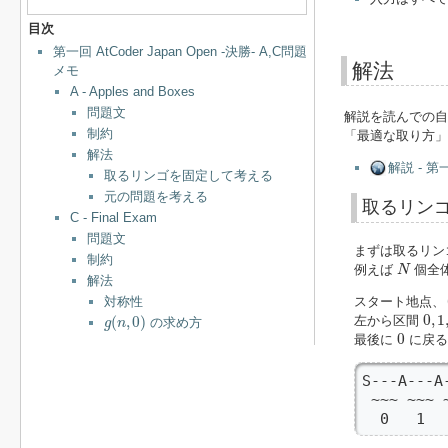
目次
第一回 AtCoder Japan Open -決勝- A,C問題
解法
メモ
A - Apples and Boxes
問題文
解説を読んでの自
制約
「最適な取り方」
解法
解説 - 第一回
取るリンゴを固定して考える
元の問題を考える
取るリン
C - Final Exam
問題文
まずは取るリン
制約
N
例えば
個全
N
解法
対称性
スタート地点、
0
,
1
,
g
(
n
,
0
)
0
,
1
(
,
0
)
左から区間
の求め方
g
n
0
0
最後に
に戻る
S---A---A
 ~~~ ~~~ 
  0   1 