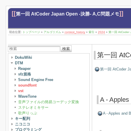
[[
]]
第一回 AtCoder Japan Open -決勝- A,C問題メモ
現在位置:
トップページ
»
アルゴリズム
»
contest_history
»
索引
»
2024
»
第一回 AtCoder 
検索
第一回 AtCo
DokuWiki
DTM
Reaper
第一回 AtCoder Ja
sfz規格
Sound Engine Free
soundfont
vst
WaveTone
A - Apples
音声ファイルの簡易コーデック変換
ステレオミキサー
歌声りっぷ
A - Apples and 
キー配列
ニコニコ
プログラミング