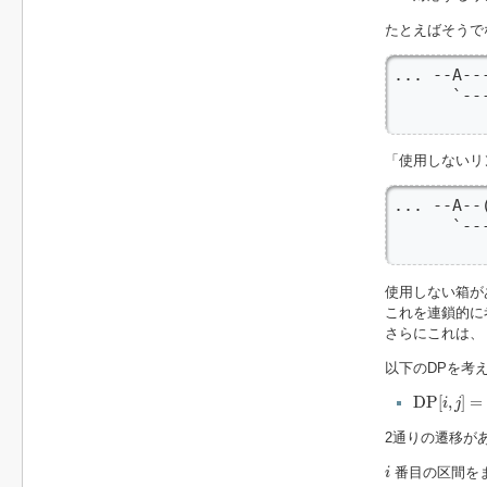
たとえばそうで
... --A--
      `--
         
「使用しないリ
... --A--
      `--
         
使用しない箱が
これを連鎖的に
さらにこれは、
以下のDPを考
D
P
[
i
,
j
]
=
i
D
P
[
,
]
=
i
j
2通りの遷移が
i
番目の区間を
i