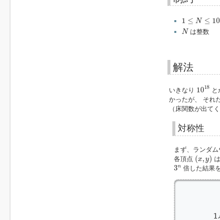
1
≤
N
≤
10
000
1
≤
≤
10
N
N
は整数
N
解法
10
18
18
10
いきなり
と
かったが、 それ
（床関数が出てく
対称性
まず、ランダム
(
x
,
y
)
(
,
)
各頂点
は
x
y
3
n
n
3
倍した結果
         
         
         
        