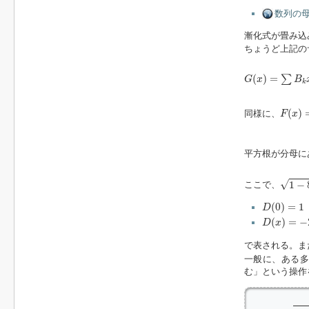
数列の母
漸化式が畳み込
ちょうど上記の
G
(
x
)
=
∑
B
k
x
k
(
)
=
∑
G
x
B
k
F
(
x
)
=
(
)
同様に、
F
x
平方根が分母に
1
−
8
x
√
1
−
ここで、
D
(
0
)
=
1
(
0
)
=
1
D
D
(
x
)
=
−
2
x
(
)
=
−
D
x
で表される。ま
一般に、ある
む」という操作
       _