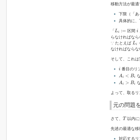
移動方法が最適
下限（「あ
具体的に、
L
i
:=
i
:
=
「
区間
L
i
i
らなければなら
L
i
=
∵ たとえば
L
i
なければならな
そして、これは
i
番目のリ
i
A
i
<
B
i
<
な
A
B
i
i
A
i
>
B
i
>
な
A
B
i
i
よって、取るリ
元の問題
T
さて、
以内に
T
先述の最適な移
対応するリ