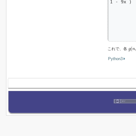
1 - 9x ) 
          
          
          
         
         
         
g
(
n
,
(
これで、各
g
n
Python3