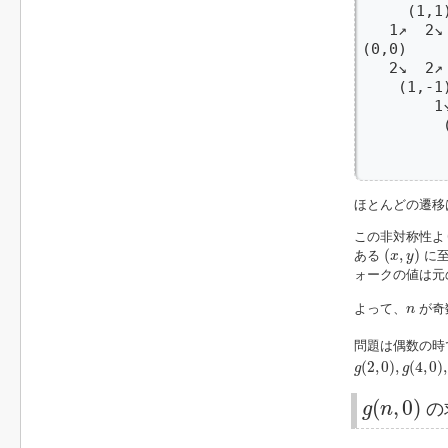
     (1,1
   1↗  2↘
(0,0)    
   2↘  2↗
    (1,-1
        1
         
         
         
ほとんどの遷移
この非対称性よ
(
x
,
y
)
(
,
)
ある
に至
x
y
ォークの値は元
n
よって、
が奇
n
問題は偶数の時
g
(
2
,
0
)
,
g
(
4
,
0
)
,
.
.
(
2
,
0
)
,
(
4
,
0
)
,
g
g
g
(
n
,
0
)
(
,
0
)
g
n
の