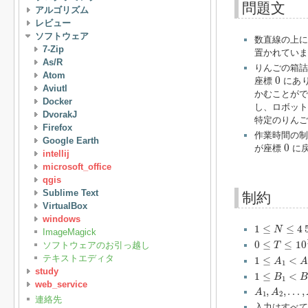
問題文
アルゴリズム
レビュー
ソフトウェア
数直線の上
7-Zip
置かれていま
As/R
りんごの箱詰
Atom
0
0
座標
にあり
Aviutl
かむことがで
Docker
し、ロボット
DvorakJ
特定のりんご
Firefox
作業時間の
Google Earth
0
0
が座標
に戻
intellij
microsoft_office
qgis
Sublime Text
制約
VirtualBox
windows
1
≤
N
≤
4
500
1
≤
≤
4
N
ImageMagick
0
≤
T
≤
10
14
0
≤
≤
10
ソフトウェアのお引っ越し
T
1
≤
A
1
<
A
2
<
テキストエディタ
1
≤
<
A
1
1
≤
B
1
<
B
2
<
study
1
≤
<
B
1
web_service
A
1
,
A
2
,
…
,
A
,
,
…
,
A
A
1
2
連絡先
入力はすべて