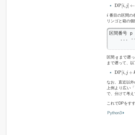
D
P
[
i
,
j
]
←
D
D
P
[
,
]
←
i
j
i
番目の区間の
i
リンゴと箱の個
区間番号 p   
    ... 
        
q
区間
まで遡っ
q
まで遡って、以
D
P
[
i
,
j
+
k
]
D
P
[
,
+
i
j
なお、直近以外
上例より広い「
で、分けて考え
これでDPをす
Python3