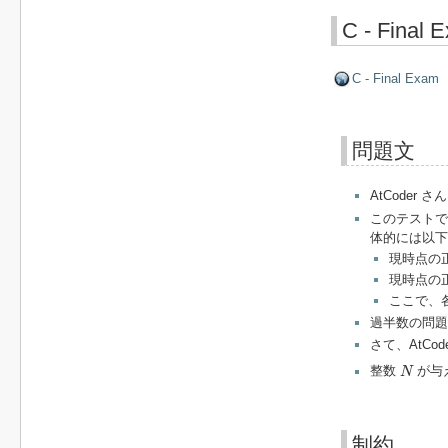
C - Final 
C - Final Exam
問題文
AtCoder さ
このテストで
体的には以下
現時点の正
現時点の正
ここで、
過半数の問題
さて、AtCo
N
整数
が与
N
制約