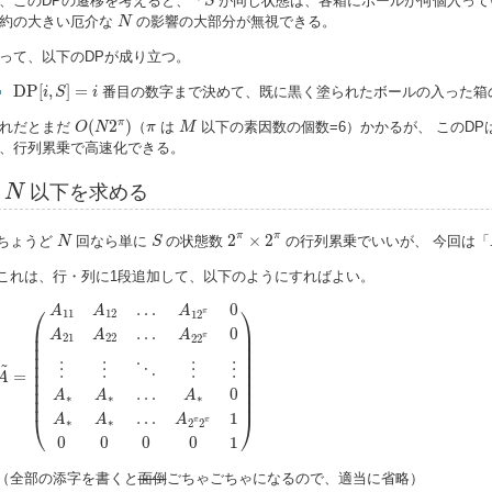
、このDPの遷移を考えると、「
が同じ状態は、各箱にボールが何個入って
S
N
約の大きい厄介な
の影響の大部分が無視できる。
N
って、以下のDPが成り立つ。
D
P
[
i
,
S
]
=
i
D
P
[
,
]
=
番目の数字まで決めて、既に黒く塗られたボールの入った箱
i
S
i
O
(
N
2
π
)
M
π
π
(
2
)
れだとまだ
（
は
以下の素因数の個数=6）かかるが、 このDP
O
N
π
M
、行列累乗で高速化できる。
N
N
以下を求める
2
π
×
2
π
N
S
π
π
2
×
2
ちょうど
回なら単に
の状態数
の行列累乗でいいが、 今回は「
N
S
これは、行・列に1段追加して、以下のようにすればよい。
A
~
=
(
A
11
A
12
…
A
12
π
0
A
21
A
22
…
A
22
π
0
⋮
⋮
⋱
⋮
⋮
A
∗
A
∗
…
A
∗
0
A
∗
…
0
⎛
⎞
A
A
A
π
11
12
12
⎜

⎟

…
0
A
A
A
⎜

⎟

π
21
22
22
⎜

⎟

⎜

⎟

~
⎜

⎟

⋱
⋮
⋮
⋮
⋮
⎜

⎟

=
A
⎜

⎟

⎜

⎟

…
0
A
A
A
∗
∗
∗
⎜
⎟
…
1
⎝
⎠
A
A
A
π
π
∗
∗
2
2
0
0
0
0
1
（全部の添字を書くと
面倒
ごちゃごちゃになるので、適当に省略）