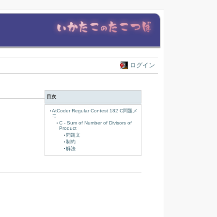
ログイン
目次
AtCoder Regular Contest 182 C問題メ
モ
C - Sum of Number of Divisors of
Product
問題文
制約
解法