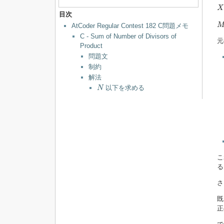
X
X
目次
M
AtCoder Regular Contest 182 C問題メモ
C - Sum of Number of Divisors of
元
Product
問題文
制約
解法
N
以下を求める
N
こ
る
さ
既
正