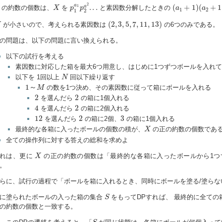
p
1
a
1
p
2
a
2
.
.
.
(
a
1
+
1
)
(
a
2
+
1
)
.
.
.
X
2
a
.
.
.
(
+
1
)
(
+
1
a
1
の約数の個数は、
を
と素因数分解したときの
X
p
p
a
a
1
2
1
2
(
2
,
3
,
5
,
7
,
11
,
13
)
(
2
,
3
,
5
,
7
,
11
,
13
)
が小さいので、考えられる素因数は
の6つのみである。
M
の問題は、以下の問題に言い換えられる。
以下の試行を考える
素因数に対応した箱を最大6つ用意し、はじめに1つずつボールを入れ
N
以下を 1回以上
回以下繰り返す
N
1
～
M
1
～
の数を1つ決め、その素因数に従って箱にボールを入れる
M
2
2
2
2
を選んだら
の箱に1個入れる
4
2
4
2
を選んだら
の箱に2個入れる
12
2
3
12
2
3
を選んだら
の箱に2個、
の箱に1個入れる
X
最終的な各箱に入ったボールの個数の積が、
の正の約数の個数であ
X
全ての操作列に対する答えの総和を求めよ
X
れは、更に
の正の約数の個数は「最終的な各箱に入ったボールから1つ
X
。
らに、試行の過程で「ボールを箱に入れるとき、同時にボールを塗る/塗らな
S
に塗られたボールの入った箱の集合
をもってDPすれば、 最終的に全ての
S
の約数の個数と一致する。
S