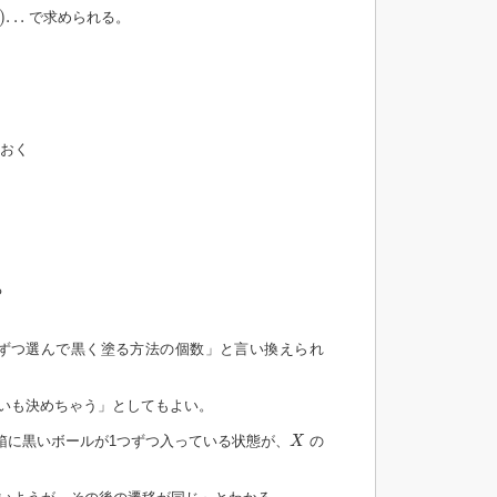
)
.
.
.
で求められる。
ておく
る
ずつ選んで黒く塗る方法の個数」と言い換えられ
いも決めちゃう」としてもよい。
X
箱に黒いボールが1つずつ入っている状態が、
の
X