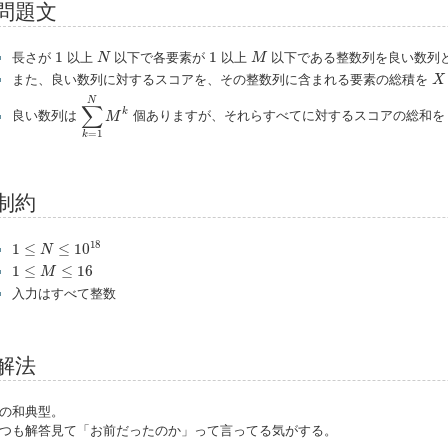
問題文
1
N
1
M
1
1
長さが
以上
以下で各要素が
以上
以下である整数列を良い数列
N
M
X
また、良い数列に対するスコアを、その整数列に含まれる要素の総積を
X
∑
k
=
1
N
M
k
N
∑
k
良い数列は
個ありますが、それらすべてに対するスコアの総和
M
=
1
k
制約
1
≤
N
≤
10
18
18
1
≤
≤
10
N
1
≤
M
≤
16
1
≤
≤
16
M
入力はすべて整数
解法
の和典型。
つも解答見て「お前だったのか」って言ってる気がする。