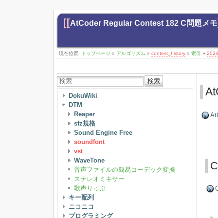
[[
AtCoder Regular Contest 182 C問題メモ
現在位置:
トップページ
»
アルゴリズム
»
contest_history
»
索引
»
202
検索
At
DokuWiki
DTM
Reaper
At
sfz規格
Sound Engine Free
soundfont
vst
WaveTone
C
音声ファイルの簡易コーデック変換
ステレオミキサー
歌声りっぷ
C
キー配列
ニコニコ
プログラミング