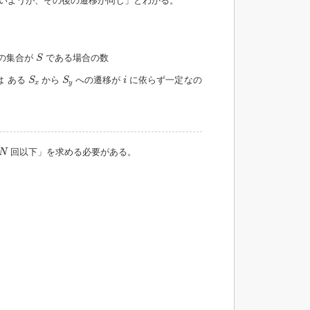
いようが、その後の遷移が同じ」とわかる。
S
の集合が
である場合の数
S
S
x
S
y
i
は ある
から
への遷移が
に依らず一定なの
S
S
i
x
y
N
回以下」を求める必要がある。
N
A
∗
…
A
2
π
2
π
1
0
0
0
0
1
)