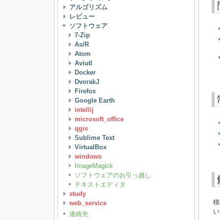
アルゴリズム
レビュー
ソフトウェア
7-Zip
As/R
Atom
Aviutl
Docker
DvorakJ
Firefox
Google Earth
intellij
microsoft_office
qgis
Sublime Text
VirtualBox
windows
ImageMagick
ソフトウェアのお引っ越し
テキストエディタ
study
積
web_service
い
連絡先