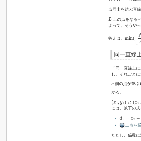
点同士を結ぶ直
L
上の点をなるべ
L
よって、そうや
min
(
⌊
N
⌊
min
(
答えは、
同一直線
「同一直線上に
し、それごとに
c
個の点が並ぶ
c
かる。
(
x
1
,
y
1
)
(
x
2
,
(
,
)
(
,
と
x
y
x
1
1
2
には、以下の式
d
x
=
x
2
−
x
1
=
−
d
x
2
x
二点を通
ただし、係数に