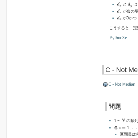
d
x
d
y
と
は
d
d
x
y
d
x
が負の場
d
x
d
x
が0か
d
x
こうすると、定
Python3
C - Not Me
C - Not Median
問題
1
～
N
1
～
の順
N
i
=
1
,
.
.
.
,
N
=
1
,
.
.
.
各
i
区間長は