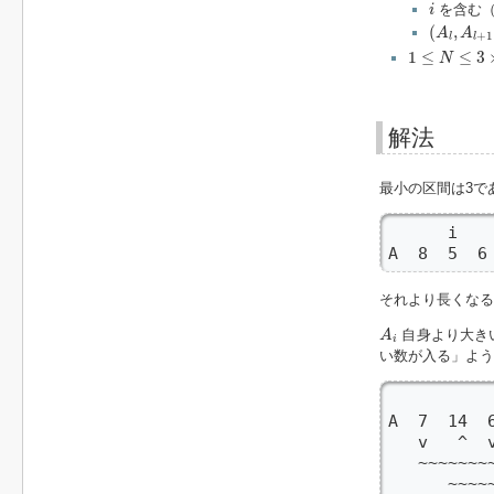
i
を含む
i
(
A
l
,
A
l
+
1
,
(
,
A
A
+
1
l
l
1
≤
N
≤
3
×
10
5
1
≤
≤
3
N
解法
最小の区間は3で
      i 
A  8  5 
それより長くなる
A
i
自身より大き
A
i
い数が入る」よう
           
A  7  14  
   v   ^  
   ~~~~~~~~
      ~~~~~