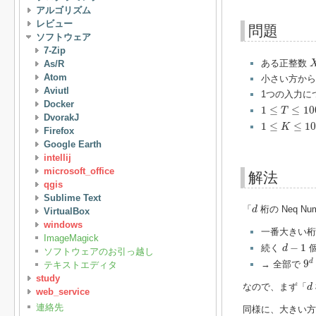
アルゴリズム
レビュー
問題
ソフトウェア
7-Zip
ある正整数
As/R
Atom
小さい方か
Aviutl
1つの入力に
Docker
1
≤
T
≤
100
1
≤
≤
10
T
DvorakJ
1
≤
K
≤
10
12
1
≤
≤
1
K
Firefox
Google Earth
intellij
microsoft_office
解法
qgis
Sublime Text
d
「
桁の Neq 
d
VirtualBox
windows
一番大きい
ImageMagick
d
−
1
−
1
続く
d
ソフトウェアのお引っ越し
9
d
d
9
→ 全部で
テキストエディタ
study
d
なので、まず「
d
web_service
連絡先
同様に、大きい方