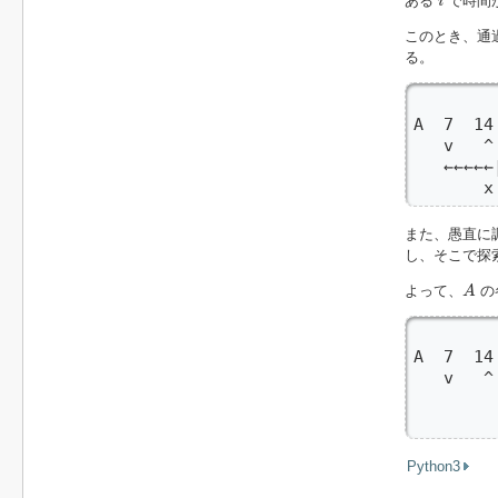
ある
で時間
i
このとき、通
る。
       
A  7  1
   v   ^
   ←←←←
       x
また、愚直に
し、そこで探
A
よって、
の
A
       
A  7  14
   v   ^
        
        
Python3