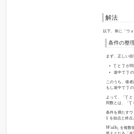
解法
以下、単に「ウォ
条件の整
まず、正しい括
'(' と ')' が
途中で ')'
このうち、後者
もし途中で '
よって、「'('
同数とは、「'('
条件を満たすウ
1
1
を始点と終点
W
a
l
k
1
を複数
W
a
l
k
1
答えとなる「全