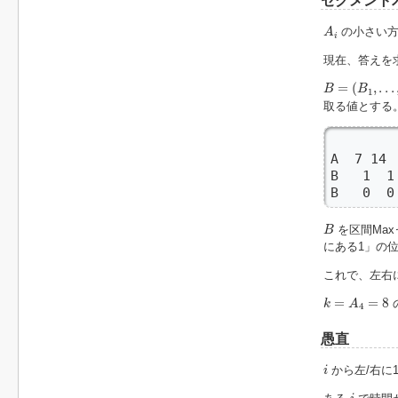
セグメント
A
i
の小さい方
A
i
現在、答えを
B
=
(
B
1
,
.
.
.
,
B
N
=
(
,
.
.
.
B
B
1
取る値とする
A  7 14 
B   1  1
B   0  0
B
を区間Ma
B
にある1」の
これで、左右
k
=
A
4
=
8
=
=
8
k
A
4
愚直
i
から左/右に
i
i