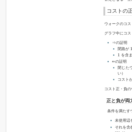
コストの
ウォークのコス
グラフ中にコス
⇒の証明
閉路が
1
1
を含ま
⇐の証明
閉じた
い）
コスト
コスト正・負の
正と負が両
条件を満たす
未使用辺
それを含
W
a
l
k
1