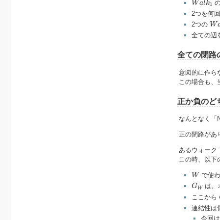
の
W
a
l
k
1
2つを何
W
a
2つの
W
全ての辺
全ての閉路
意図的に作ら
この場合も、
正か負のど
なんとなく「N
正の閉路があ
あるウォーク
この時、以下
W
で使わ
W
G
W
は、
G
W
ここから
連結性は
今回は