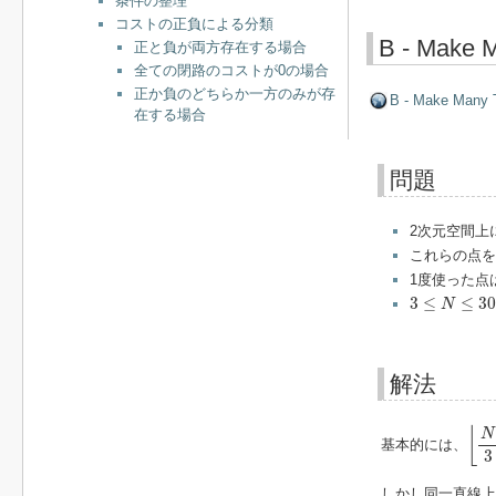
条件の整理
コストの正負による分類
B - Make M
正と負が両方存在する場合
全ての閉路のコストが0の場合
正か負のどちらか一方のみが存
B - Make Many T
在する場合
問題
2次元空間上
これらの点を
1度使った点
3
≤
N
≤
300
3
≤
≤
30
N
解法
⌊
N
3
⌊
N
基本的には、
3
しかし同一直線上