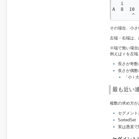
   i

A  8  10 
       ^ 
その場合、小さ
左端・右端は、
※端で無い場合
i
例えば
を左端
i
長さが奇数
長さが偶数
「小 i
最も近い
複数の求め方が
セグメント
SortedSet
実は愚直で