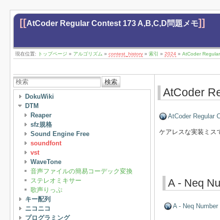
[[
]]
AtCoder Regular Contest 173 A,B,C,D問題メモ
現在位置:
トップページ
»
アルゴリズム
»
contest_history
»
索引
»
2024
»
AtCoder Regul
検索
AtCoder R
DokuWiki
DTM
Reaper
AtCoder Regular C
sfz規格
ケアレスな実装ミス
Sound Engine Free
soundfont
vst
WaveTone
音声ファイルの簡易コーデック変換
ステレオミキサー
A - Neq N
歌声りっぷ
キー配列
A - Neq Number
ニコニコ
プログラミング