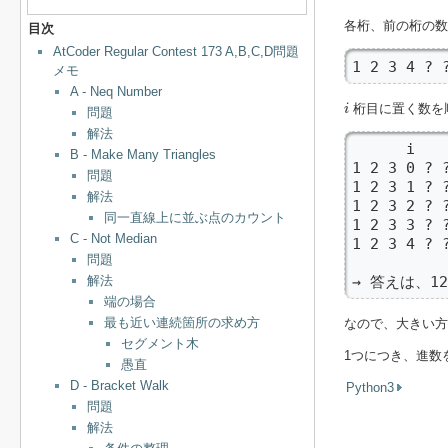
各桁、前の桁の数
目次
AtCoder Regular Contest 173 A,B,C,D問題
1 2 3 4 
メモ
A - Neq Number
i
桁目に置く数を
i
問題
解法
      i

B - Make Many Triangles
1 2 3 0 ? 
問題
1 2 3 1 ? 
解法
1 2 3 2 ? 
同一直線上に並ぶ点のカウント
1 2 3 3 ? 
C - Not Median
1 2 3 4 ? 
問題
解法
→ 答えは、123
端の場合
最も近い連続箇所の求め方
なので、大きい
セグメント木
1つにつき、進数
愚直
D - Bracket Walk
Python3
問題
解法