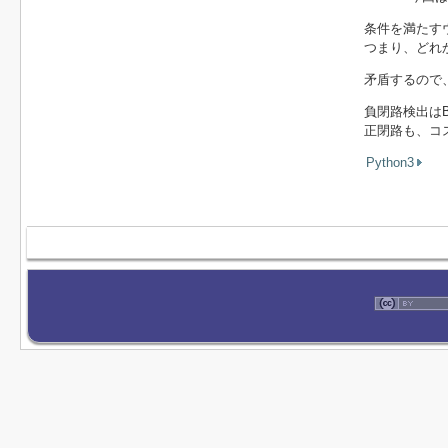
条件を満たす
つまり、どれ
矛盾するので
負閉路検出はBel
正閉路も、コ
Python3