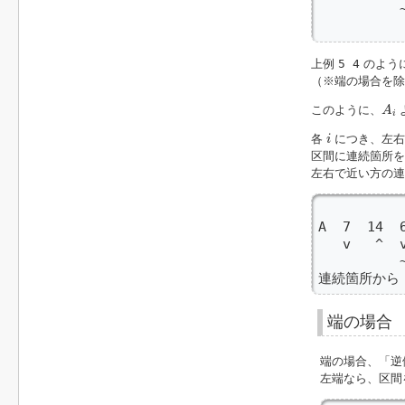
         
         
上例
5 4
のよう
（※端の場合を除
A
i
このように、
A
i
i
各
につき、左右
i
区間に連続箇所を
左右で近い方の連
          
A  7  14  6
   v   ^  v
          ~
連続箇所から
端の場合
端の場合、「逆
左端なら、区間