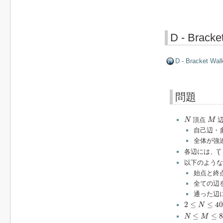
D - Bracke
D - Bracket Wal
問題
N
M
頂点
辺
N
M
自己辺・
全体が強
各辺には、'(
以下のような
始点と終
全ての辺
通った辺
2
≤
N
≤
4000
2
≤
≤
40
N
N
≤
M
≤
8000
≤
≤
N
M