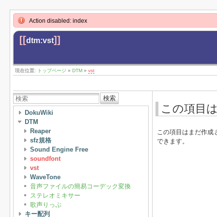
Action disabled: index
[[
]]
dtm:vst
現在位置:
トップページ
»
DTM
»
vst
検索
この項目
DokuWiki
DTM
Reaper
この項目はまだ作成
sfz規格
できます。
Sound Engine Free
soundfont
vst
WaveTone
音声ファイルの簡易コーデック変換
ステレオミキサー
歌声りっぷ
キー配列