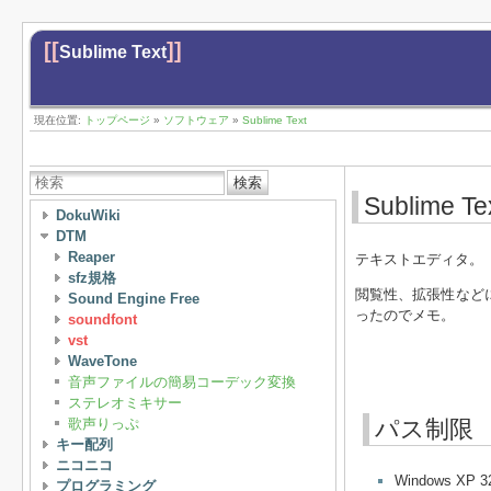
[[
]]
Sublime Text
現在位置:
トップページ
»
ソフトウェア
»
Sublime Text
検索
Sublime Te
DokuWiki
DTM
Reaper
テキストエディタ。
sfz規格
閲覧性、拡張性などに
Sound Engine Free
ったのでメモ。
soundfont
vst
WaveTone
音声ファイルの簡易コーデック変換
ステレオミキサー
歌声りっぷ
パス制限
キー配列
ニコニコ
Windows XP 32
プログラミング