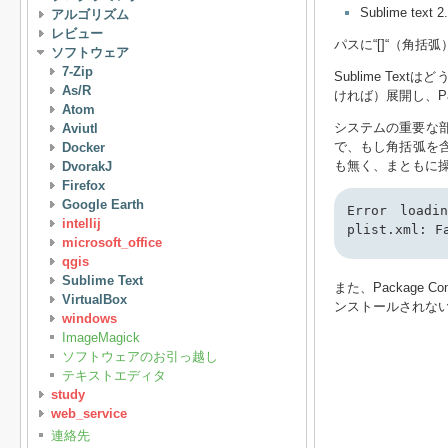
Sublime text 2
アルゴリズム
レビュー
パスに“[]“（角括
ソフトウェア
7-Zip
Sublime Text
As/R
ければ）展開し、P
Atom
システムの重要な部分
Aviutl
で、もし角括弧を
Docker
も無く、まともに
DvorakJ
Firefox
Google Earth
Error loadi
intellij
plist.xml: F
microsoft_office
qgis
Sublime Text
また、Package
VirtualBox
ンストールされな
windows
ImageMagick
ソフトウェアのお引っ越し
テキストエディタ
study
web_service
連絡先