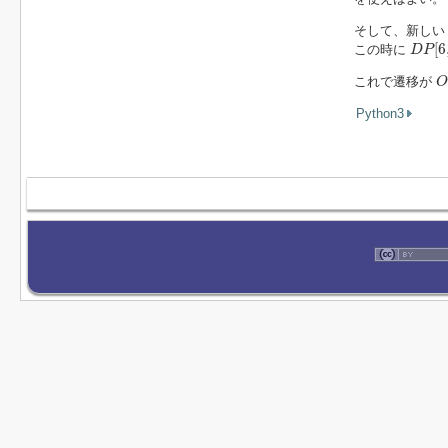
そして、新し
D
P
[
6
,
[
6
この時に
D
P
O
これで遷移が
O
Python3