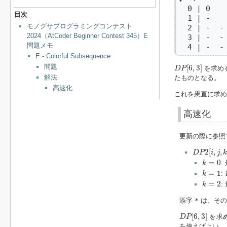
  0 | 0    
目次
  1 | -    
モノグサプログラミングコンテスト
  2 | -  - 
2024（AtCoder Beginner Contest 345）E
  3 | -  - 
問題メモ
  4 | -  -
E - Colorful Subsequence
D
P
[
6
,
3
]
問題
[
6
,
3
]
を求め
D
P
解法
たものとなる。
高速化
これを愚直に求め
高速化
更新の際に参照
D
P
2
[
i
,
j
,
k
]
=
2
[
,
,
D
P
i
j
k
=
0
=
0
:
k
k
=
1
=
1
:
k
k
=
2
=
2
:
k
添字
*
は、その
D
P
[
6
,
3
]
[
6
,
3
]
を求
D
P
を使えばよい。