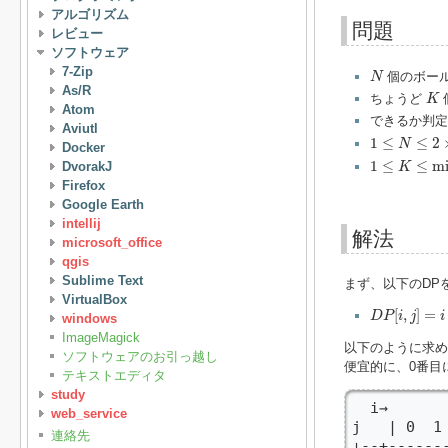
アルゴリズム
問題
レビュー
ソフトウェア
N
7-Zip
個のボール
N
As/R
K
ちょうど
K
Atom
できるか判定
Aviutl
1
≤
N
≤
2
×
10
5
1
≤
≤
2
N
Docker
1
≤
K
≤
min
(
N
,
1
≤
≤
m
DvorakJ
K
Firefox
Google Earth
intellij
解法
microsoft_office
qgis
Sublime Text
まず、以下のDP
VirtualBox
D
P
[
i
,
j
]
=
i
[
,
]
=
D
P
i
j
i
windows
ImageMagick
以下のように求め
ソフトウェアのお引っ越し
便宜的に、0番目
テキストエディタ
study
  i→

web_service
j   | 0  1 
連絡先
↓--+-------