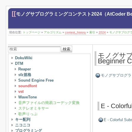
[[
モノグサプログラミングコンテスト2024（AtCoder Begin
現在位置:
トップページ
»
アルゴリズム
»
contest_history
»
索引
»
2024
»
モノグサプログラミン
検索
モノグサプ
DokuWiki
Beginner
DTM
Reaper
sfz規格
モノグサプログラミングコ
Sound Engine Free
soundfont
vst
WaveTone
音声ファイルの簡易コーデック変換
E - Colorf
ステレオミキサー
歌声りっぷ
キー配列
E - Colorful Su
ニコニコ
プログラミング