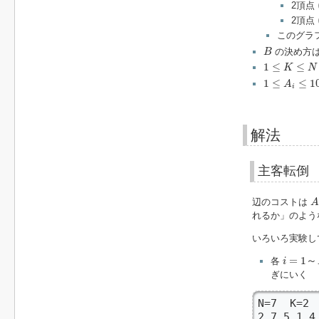
2頂点
2頂点
このグラ
B
の決め方
B
1
≤
K
≤
N
≤
500
1
≤
≤
K
N
1
≤
A
i
≤
10
9
1
≤
≤
1
A
i
解法
主客転倒
A
辺のコストは
れるか」のよう
いろいろ実験し
i
=
1
～
N
=
1
～
各
i
ぎにいく
N=7  K=2

2 7 5 1 4 