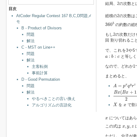
結局、2の次数と
目次
総積の2の次数は
AtCoder Regular Contest 167 B,C,D問題メ
360
5
モ
5
360
の約数の総
B - Product of Divisors
問題
もし2の次数だけ
回 割り切れるこ
解法
C - MST on Line++
で、これを3や
問題
a
:
b
:
c
:
:
と等しく
a
b
c
解法
なので、どれか1
主客転倒
事前計算
まとめると、
D - Good Permutation
A
=
p
x
q
y
r
z
=
x
y
z
問題
A
p
q
r
B
x
(
B
x
+
1
)
2
(
(
+
1
解法
B
x
B
x
やるべきことの言い換え
2
X
x
を
で割
アルゴリズムの言語化
X
x
x
についてはあら
x
x
,
y
,
z
,
,
この式は
x
y
z
ただし、分子が奇