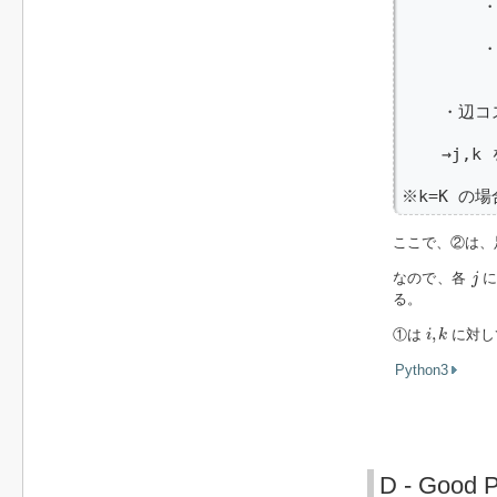
       
       
       
          
    ・辺コ
    →j,k
※k=K の
ここで、②は、
j
なので、各
に
j
る。
i
,
k
,
①は
に対
i
k
Python3
D - Good P