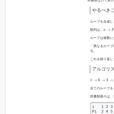
辞書順なので前か
やるべき
ループを合成し
x
→
P
x
→
順列は、
x
ループは複数に
「異なるループ
る。
これを繰り返し
アルゴリ
1
→
6
→
3
→
2
→
1
→
6
→
3
→
全てのループを
辞書順最小は、
i   1 2 3
Pi  2 4 5