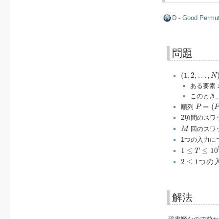
D - Good Permut
問題
(
1
,
2
,
.
.
.
,
N
)
(
1
,
2
,
.
.
.
,
N
ある要素
このとき
P
=
(
P
1
,
=
(
順列
P
P
2項間のスワ
M
回のスワ
M
1つの入力に
1
≤
T
≤
10
5
1
≤
≤
10
T
2
≤
1
つ
の
入
2
≤
1
つ
の
解法