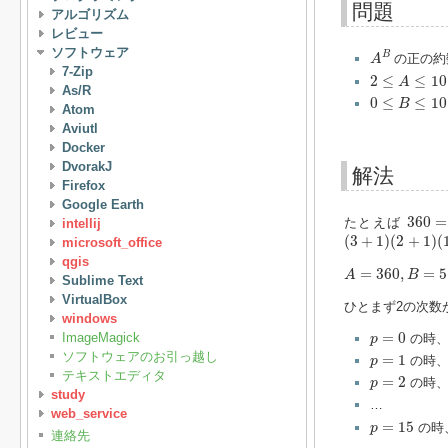
問題
アルゴリズム
レビュー
A
B
ソフトウェア
B
の正の約
A
2
≤
A
≤
10
12
7-Zip
2
≤
≤
10
A
As/R
0
≤
B
≤
10
18
0
≤
≤
10
B
Atom
Aviutl
Docker
DvorakJ
解法
Firefox
Google Earth
360
=
360
=
たとえば
intellij
(
3
+
1
)
(
2
+
1
)
(
1
+
1
(
3
+
1
)
(
2
+
1
)
(
microsoft_office
qgis
A
=
360
,
B
=
5
=
360
,
=
5
A
B
Sublime Text
VirtualBox
ひとまず2の次数
windows
p
=
0
=
0
ImageMagick
の時、
p
p
=
1
ソフトウェアのお引っ越し
=
1
の時、
p
p
=
2
テキストエディタ
=
2
の時、
p
study
…
web_service
p
=
15
=
15
の時
p
連絡先