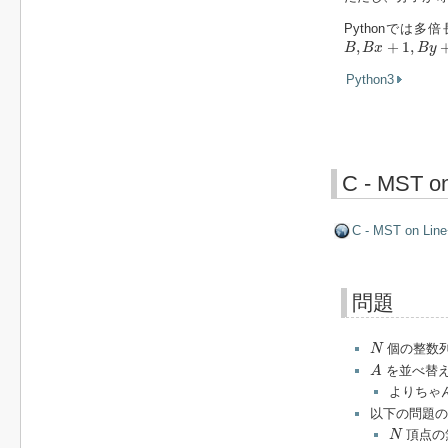
Pythonでは
B
,
B
x
+
1
,
B
y
+
1
,
B
,
+
1
,
B
B
x
B
y
Python3
C - MST o
C - MST on Lin
問題
N
個の整数
N
A
を並べ替
A
よりちゃ
以下の問題
N
頂点の
N