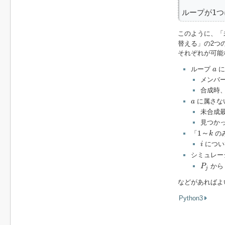
ループが1
このように、「
替える」の2つ
それぞれが可能
a
ループ
に
a
メンバー
合成時
a
に属さな
a
未合成
見つか
1
～
k
1
～
「
の
k
i
につい
i
シミュレー
P
j
か
P
j
などがあればよ
Python3