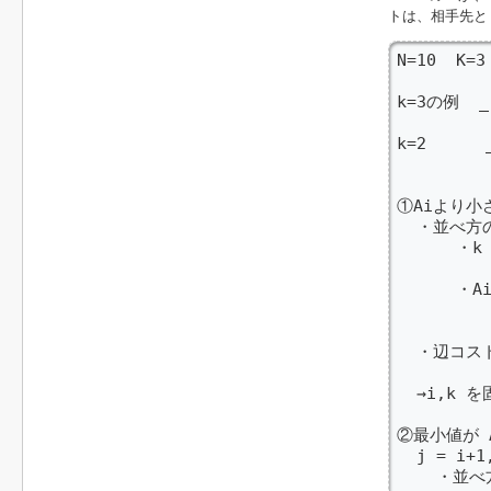
トは、相手先
N=10  K=3
k=3の例  _ 
         
k=2      
         
①Aiより小
  ・並べ方の
      ・
       
      ・
          
  ・辺コスト
  →i,k を
②最小値が A
  j = i+
    ・並べ