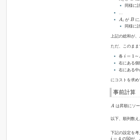
i
同様に
…
A
i
B
が
に
A
B
i
同様に
上記の総和が、
ただ、このまま
i
=
1
～
N
=
1
～
各
i
右にある個
右にある中
にコストを求め
事前計算
A
は昇順にソート
A
以下、順列数え
下記の設定を考
i
=
4
=
4
の50が、
i