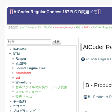
[[
]]
AtCoder Regular Contest 167 B,C,D問題メモ
現在位置:
トップページ
»
アルゴリズム
»
contest_history
»
索引
»
2023
»
AtCoder Regul
検索
AtCoder R
DokuWiki
DTM
Reaper
AtCoder Regular C
sfz規格
Sound Engine Free
soundfont
vst
WaveTone
B - Product
音声ファイルの簡易コーデック変換
ステレオミキサー
歌声りっぷ
B - Product of D
キー配列
ニコニコ
プログラミング