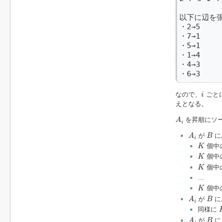
以下に辺を張
・2→5

・7→1

・5→1

・1→4

・4→3

・6→3
i
なので、
ごと
i
えとなる。
A
i
を昇順にソー
A
i
A
i
B
が
に
A
B
i
K
個中
K
K
個中
K
K
個中
K
…
K
個中
K
A
i
B
が
に
A
B
i
同様に
A
i
B
が
に
A
B