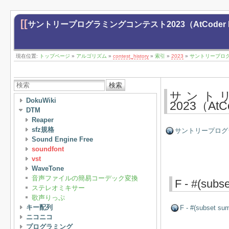
[[
サントリープログラミングコンテスト2023（AtCoder Begi
現在位置:
トップページ
»
アルゴリズム
»
contest_history
»
索引
»
2023
»
サントリープログラミ
検索
サント
DokuWiki
2023（AtC
DTM
Reaper
sfz規格
サントリープログラミング
Sound Engine Free
soundfont
vst
WaveTone
音声ファイルの簡易コーデック変換
F - #(subs
ステレオミキサー
歌声りっぷ
キー配列
F - #(subset su
ニコニコ
プログラミング