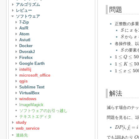
アルゴリズム
問題
レビュー
ソフトウェア
7-Zip
正整数の多
S
As/R
x
に
を
S
x
Atom
S
x
から
S
x
Aviutl
各操作後、
Docker
S
の要素
S
DvorakJ
1
≤
Q
≤
5000
1
≤
≤
50
Q
Firefox
1
≤
K
≤
5000
1
≤
≤
5
Google Earth
K
1
≤
x
≤
5000
intellij
1
≤
≤
50
x
microsoft_office
qgis
Sublime Text
解法
VirtualBox
windows
ImageMagick
減らす場合のナッ
ソフトウェアのお引っ越し
テキストエディタ
問題を見るに、1
study
D
P
[
i
,
j
]
=
i
[
,
]
=
D
P
i
j
i
web_service
O
連絡先
でも1回あたり
O