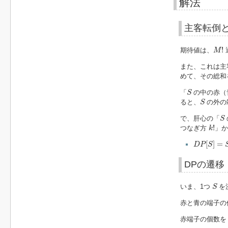
解法
主客転倒とb
M
!
!
期待値は、
M
また、これは主
めて、その総和
S
「
の中の赤（
S
S
ると、
の外の
S
S
で、肝心の「
S
k
!
!
つなぎ方
」か
k
D
P
[
S
]
=
S
[
]
=
D
P
S
DPの遷移
S
いま、1つ
を
S
赤と青の端子の
赤端子の個数