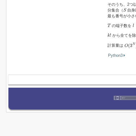
そのうち、2つ
S
分集合（
自身
S
最も番号が小さ
T
l
の端子数を
T
l
k
!
!
から全てを除
k
O
(
3
N
N
(
3
計算量は
O
Python3