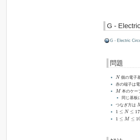
G - Electric
G - Electric Circu
問題
N
個の電子
N
赤の端子は
M
本のケー
M
同じ基板
つなぎ方は
1
≤
N
≤
17
1
≤
≤
17
N
1
≤
M
≤
10
5
1
≤
≤
1
M