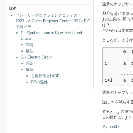
通常のナップサ
目次
D
P
[
i
,
j
]
[
,
]
に要素
D
P
i
j
サントリープログラミングコンテスト
j
K
の上限を
で
j
K
2023（AtCoder Beginner Contest 321）F,G
は？
問題メモ
だがそれは要素
F - #(subset sum = K) with Add and
Erase
ところが、よく
問題
解法
       0  
G - Electric Circuit
i      a 
問題
          
解法
      ----
主客転倒とbitDP
i+1    a  
DPの遷移
通常のナップサ
x
逆に
を減らす
x
j
すると、
の添字
j
j
>
K
>
この操作に、
j
Python3