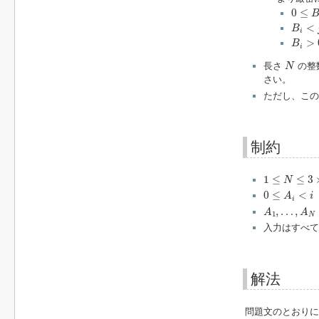
0
≤
B
i
<
0
≤
B
i
<
j
<
i
<
B
i
B
i
>
0
>
B
i
N
長さ
の整
N
さい。
ただし、こ
制約
1
≤
N
≤
3
×
10
5
1
≤
≤
3
N
0
≤
A
i
<
i
0
≤
<
A
i
i
A
1
,
…
,
A
N
,
…
,
A
A
1
N
入力はすべて
解法
問題文のとおりに