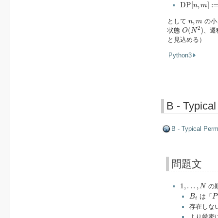
D
P
[
n
,
m
]
:=
D
P
[
,
]
:
n
m
n
,
m
,
として
の小
n
m
O
(
N
2
)
2
(
)
状態
、遷
O
N
と見込める）
Python3
B - Typica
B - Typical Perm
問題文
1
,
.
.
.
,
N
1
,
.
.
.
,
の
N
B
i
P
は「
B
P
i
存在しな
より厳密