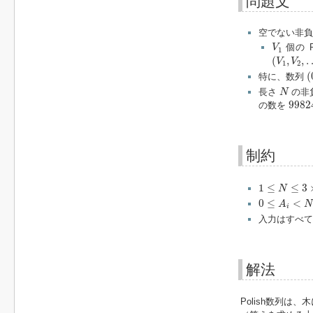
問題文
空でない非
V
1
個の P
V
1
(
V
1
,
V
2
,
(
,
,
V
V
1
2
(
(
特に、数列
N
長さ
の非
N
9982
9982
の数を
制約
1
≤
N
≤
3
×
10
5
1
≤
≤
3
N
0
≤
A
i
<
N
0
≤
<
A
N
i
入力はすべて
解法
Polish数列は