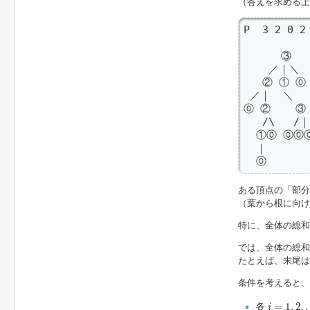
（答えを求める上
P  3 2 0 2 
      ③
    ／｜＼  
   ② ① 
 ／｜  ＼ 
⓪ ②    ③

   /\  
  ①⓪ ⓪⓪⓪
  ｜

  ⓪
ある頂点の「部分
（葉から根に向け
特に、全体の総
では、全体の総
たとえば、末尾は
条件を考えると、
i
=
1
,
2
,
.
.
.
,
=
1
,
2
,
.
各
i