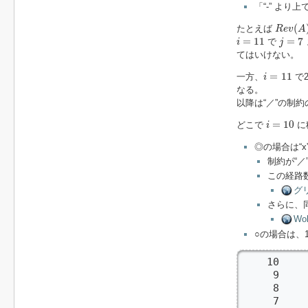
「“-” より
R
e
v
(
A
)
(
たとえば
R
e
v
A
i
=
11
j
=
7
=
11
=
7
で
i
j
てはいけない。
i
=
11
=
11
一方、
で
i
なる。
以降は“／”の制
i
=
10
=
10
どこで
に
i
◎の場合は“
制約が“
この経路数
グ
さらに、
Wol
○の場合は、
    10    
     9    
     8    
     7    