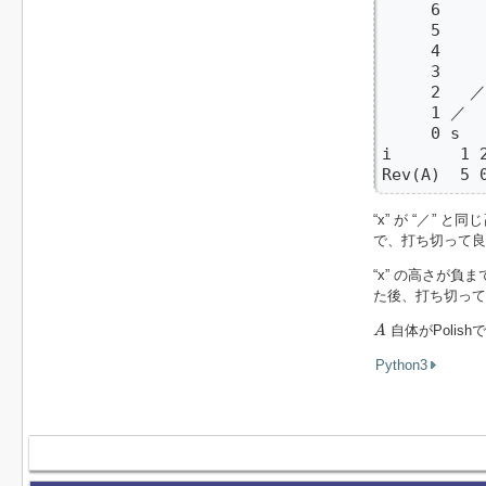
     6    
     5    
     4    
     3    
     2   ／
     1 ／  
     0 s   
i       1 2
Rev(A)  5 
“x” が “／”
で、打ち切って良
“x” の高さが負
た後、打ち切って
A
自体がPoli
A
Python3