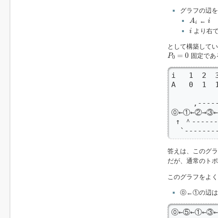
グラフの辺を
A
i
i
←
A
i
i
i
より右
i
として構築してい
P
0
=
0
=
0
固定であ
P
0
i   1  2  3
A   0  1  1
     ,----
⓪←①←②→③←
 ↑ ＾------
  `------
答えは、このグラ
だが、通常のト
このグラフをよく
⓪←①の辺は
⓪←⑤←①←③←