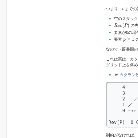
i
つまり、
までの
i
空のスタック
R
e
v
(
P
)
(
)
の先
R
e
v
P
要素が0の場
p
≥
1
≥
1
要素
p
なので（辞書順
これは実は、カタ
グリッド上を斜め
カタラン
     4    
     3    
     2   ／
     1 ／  
     0 →→↑

Rev(P)  0 
制約がなければ