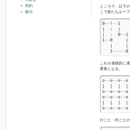
制約
ところで、以下の
こで新たなループ
解法
0--!--1 
|  :  |  
|  :  0--1 
1--0     | 
   |     | 
   1-----0
これを連鎖的に適
要素となる。
o--o--o--o

|  |  |  |

o--o--o--o

o--o--o--o

|  |  |  |

o--o--o--o
行ごと・列ごと