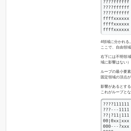
????ffffff

????ffff
????fffff
ffffxxxxxx
ffffxxxxxx

ffffxxxxxx
4領域に分かれる
ここで、自由領域
右下には不明領域
域に影響はない）
ループの最小要素
固定領域の頂点が
影響があるとする
これがループとな
????1111
???---11
??|?11|111

00|0xx|
000---?