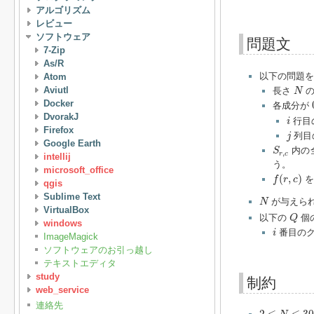
アルゴリズム
レビュー
ソフトウェア
問題文
7-Zip
As/R
以下の問題を
Atom
N
Aviutl
長さ
の
N
Docker
各成分が
i
DvorakJ
行目
i
Firefox
j
列目
j
Google Earth
S
r
,
c
内の
S
,
r
c
intellij
う。
microsoft_office
f
(
r
,
c
)
(
,
)
を
f
r
c
qgis
N
Sublime Text
が与えら
N
VirtualBox
Q
以下の
個
Q
windows
i
番目の
i
ImageMagick
ソフトウェアのお引っ越し
テキストエディタ
study
制約
web_service
連絡先
2
≤
N
≤
30