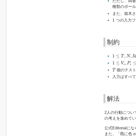
ただし、両者
種類のボール
また、箱木さ
1
1
つの入力フ
制約
1
≤
T
,
N
,
M
≤
3
1
≤
,
,
T
N
1
≤
V
i
,
P
i
≤
10
9
1
≤
,
V
P
i
i
T
個のテス
T
入力はすべて
解法
2人の行動につい
の考えを進めてい
公式Editorial
a
また、「既に色
a