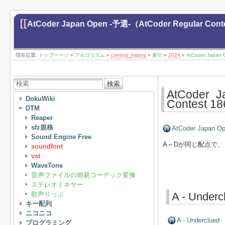
[[
AtCoder Japan Open -予選-（AtCoder Regular Co
現在位置:
トップページ
»
アルゴリズム
»
contest_history
»
索引
»
2024
»
AtCoder Japan
検索
AtCoder 
DokuWiki
Contest 
DTM
Reaper
sfz規格
AtCoder Japan O
Sound Engine Free
A～Dが同じ配点で
soundfont
vst
WaveTone
音声ファイルの簡易コーデック変換
ステレオミキサー
歌声りっぷ
A - Underc
キー配列
ニコニコ
A - Underclued
プログラミング