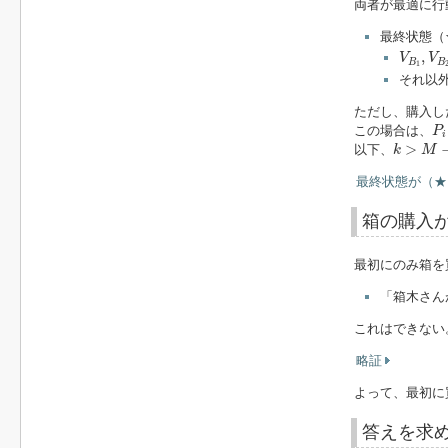
両者が最適に行
最終状態（
V
B
1
,
V
,
V
V
B
B
1
それ以
ただし、購入し
P
i
この場合は、
P
i
k
>
M
−
1
>
以下、
k
M
最終状態が（★
箱の購入
最初にのみ箱を
「箱木さん
これはできない
略証
よって、最初に
答えを求