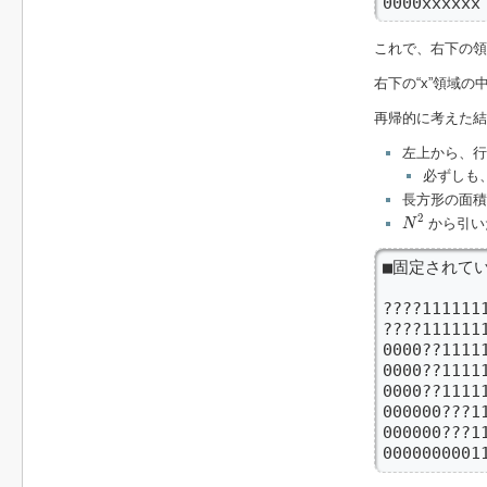
0000xxx
これで、右下の領
右下の“x”領域
再帰的に考えた結
左上から、行
必ずしも
長方形の面積
N
2
2
から引い
N
■固定されて
????1111111
????1111
0000??11111
0000??11111
0000??11111
000000???11
000000???11
0000000001