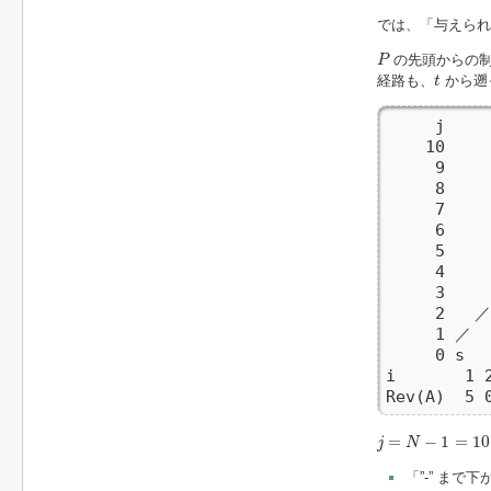
では、「与えら
P
の先頭からの制
P
t
経路も、
から遡
t
     j

    10    
     9    
     8    
     7    
     6    
     5    
     4    
     3    
     2   ／
     1 ／  
     0 s   
i       1 2
Rev(A)  5 
j
=
N
−
1
=
10
=
−
1
=
10
j
N
「”-” ま