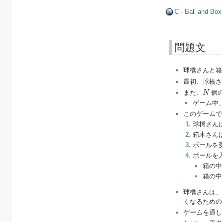
C - Ball and Box
問題文
球橋さんと箱
最初、球橋
N
また、
個
N
ゲーム中
このゲームで
球橋さん
箱木さん
ボールを
ボールを
箱の中
箱の中
球橋さんは、
くなるための
ゲームを通し