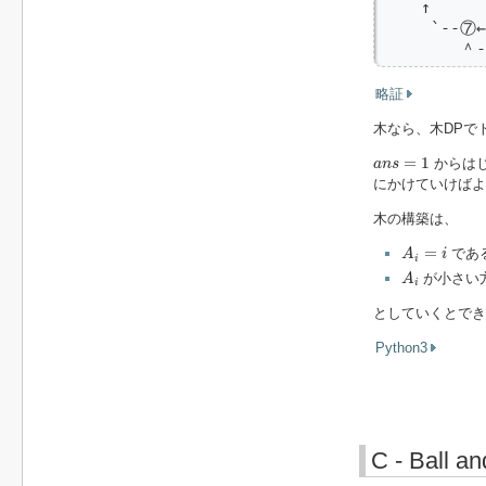
    ↑     
     `--⑦←
        ＾
略証
木なら、木DPで
a
n
s
=
1
=
1
からは
a
n
s
にかけていけばよ
木の構築は、
A
i
=
i
=
であ
A
i
i
A
i
が小さい
A
i
としていくとでき
Python3
C - Ball a