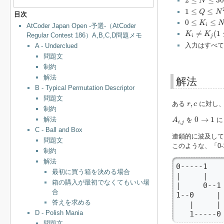
2
≤
≤
30
N
1
≤
Q
≤
N
2
+
1
1
≤
≤
Q
N
目次
0
≤
K
i
≤
N
2
0
≤
≤
K
AtCoder Japan Open -予選-（AtCoder
i
K
i
≠
K
j
(
1
≤
i
<
j
≤
≠
(
1
K
K
Regular Contest 186）A,B,C,D問題メモ
i
j
入力はすべて
A - Underclued
問題文
制約
解法
解法
B - Typical Permutation Descriptor
問題文
r
,
c
,
ある
に対し
r
c
制約
A
i
,
j
0
→
1
0
→
1
解法
を
に
A
,
i
j
C - Ball and Box
連鎖的に波及して
問題文
このような、「0
制約
解法
0-----1    
最初に買う箱を決める場合
|     |    
箱の購入が最初でなくてもいい場
|     0--1 
合
1--0     | 
答えを求める
   |     | 
D - Polish Mania
   1-----0
問題文