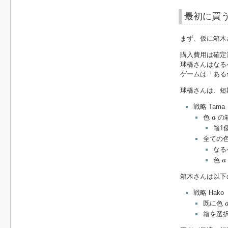
最初に買
まず、仮に箱木
購入費用は確定
球橋さんはなる
ゲームは「ある
球橋さんは、短
戦略 Tama
a
色
の
a
箱1
全ての
なる
a
色
a
箱木さんは以下
戦略 Hako
既に色
箱を選