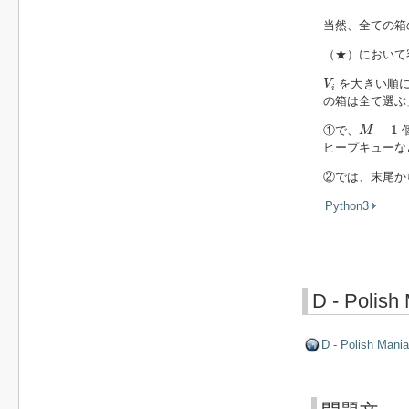
当然、全ての箱
（★）において
V
i
を大きい順に
V
i
の箱は全て選ぶ
M
−
1
−
1
①で、
M
ヒープキューな
②では、末尾か
Python3
D - Polish
D - Polish Mania