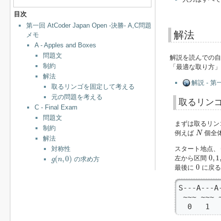
目次
第一回 AtCoder Japan Open -決勝- A,C問題
解法
メモ
A - Apples and Boxes
問題文
解説を読んでの自
制約
「最適な取り方」
解法
解説 - 第一回
取るリンゴを固定して考える
元の問題を考える
取るリン
C - Final Exam
問題文
まずは取るリン
制約
N
例えば
個全
N
解法
対称性
スタート地点、
0
,
1
,
g
(
n
,
0
)
0
,
1
(
,
0
)
左から区間
の求め方
g
n
0
0
最後に
に戻る
S---A---A
 ~~~ ~~~ 
  0   1 