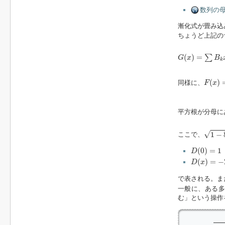
数列の母
漸化式が畳み込
ちょうど上記の
G
(
x
)
=
∑
B
k
x
k
(
)
=
∑
G
x
B
k
F
(
x
)
=
(
)
同様に、
F
x
平方根が分母に
1
−
8
x
√
1
−
ここで、
D
(
0
)
=
1
(
0
)
=
1
D
D
(
x
)
=
−
2
x
(
)
=
−
D
x
で表される。ま
一般に、ある
む」という操作
       _