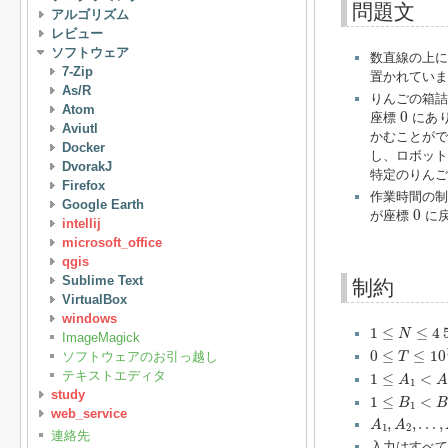
問題文
アルゴリズム
レビュー
ソフトウェア
数直線の上
7-Zip
置かれていま
As/R
りんごの箱詰
Atom
0
0
座標
にあり
Aviutl
かむことがで
Docker
し、ロボット
DvorakJ
特定のりんご
Firefox
作業時間の
Google Earth
0
0
が座標
に戻
intellij
microsoft_office
qgis
Sublime Text
制約
VirtualBox
windows
1
≤
N
≤
4
500
1
≤
≤
4
N
ImageMagick
0
≤
T
≤
10
14
0
≤
≤
10
ソフトウェアのお引っ越し
T
1
≤
A
1
<
A
2
<
テキストエディタ
1
≤
<
A
1
1
≤
B
1
<
B
2
<
study
1
≤
<
B
1
web_service
A
1
,
A
2
,
…
,
A
,
,
…
,
A
A
1
2
連絡先
入力はすべて