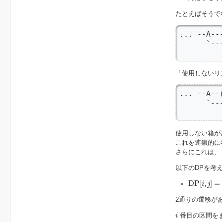
たとえばそうで
... --A--
      `--
         
「使用しないリ
... --A--
      `--
         
使用しない箱が
これを連鎖的に
さらにこれは、
以下のDPを考
D
P
[
i
,
j
]
=
i
D
P
[
,
]
=
i
j
2通りの遷移が
i
番目の区間を
i