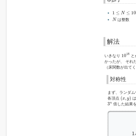
1
≤
N
≤
10
000
1
≤
≤
10
N
N
は整数
N
解法
10
18
18
10
いきなり
と
かったが、 それ
（床関数が出てく
対称性
まず、ランダム
(
x
,
y
)
(
,
)
各頂点
は
x
y
3
n
n
3
倍した結果
         
         
         
        