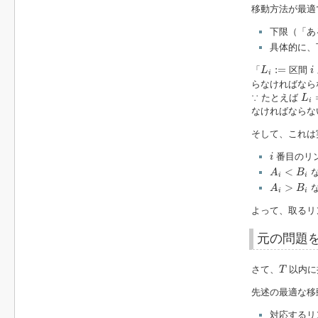
移動方法が最適
下限（「あ
具体的に、
L
i
:=
i
:
=
「
区間
L
i
i
らなければなら
L
i
=
∵ たとえば
L
i
なければならな
そして、これは
i
番目のリ
i
A
i
<
B
i
<
な
A
B
i
i
A
i
>
B
i
>
な
A
B
i
i
よって、取るリ
元の問題
T
さて、
以内に
T
先述の最適な移
対応するリ