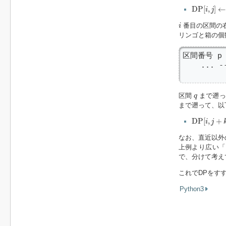
D
P
[
i
,
j
]
←
D
D
P
[
,
]
←
i
j
i
番目の区間の
i
リンゴと箱の個
区間番号 p   
    ... 
        
q
区間
まで遡っ
q
まで遡って、以
D
P
[
i
,
j
+
k
]
D
P
[
,
+
i
j
なお、直近以外
上例より広い「
で、分けて考え
これでDPをす
Python3