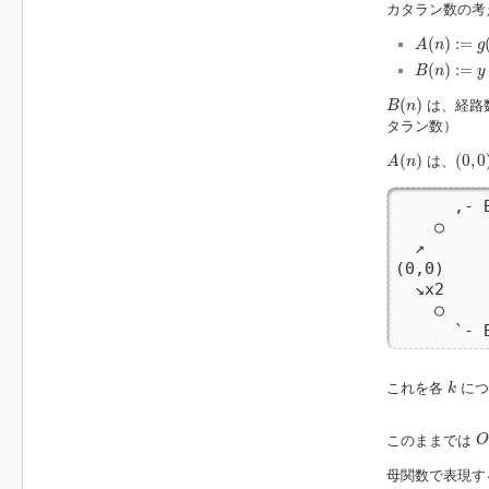
カタラン数の考
A
(
n
)
:=
g
(
2
(
)
:
=
A
n
g
B
(
n
)
:=
y
(
)
:
=
B
n
y
B
(
n
)
(
)
は、経路
B
n
タラン数）
A
(
n
)
(
0
,
0
)
(
)
(
0
,
0
は、
A
n
      ,- B
    ○     
  ↗       
(0,0)    
  ↘x2     
    ○     
      `- 
k
これを各
につ
k
O
このままでは
O
母関数で表現す