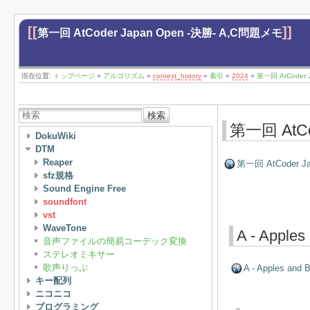
[[
]]
第一回 AtCoder Japan Open -決勝- A,C問題メモ
現在位置:
トップページ
»
アルゴリズム
»
contest_history
»
索引
»
2024
»
第一回 AtCoder 
検索
第一回 AtCo
DokuWiki
DTM
Reaper
第一回 AtCoder Ja
sfz規格
Sound Engine Free
soundfont
vst
WaveTone
A - Apples
音声ファイルの簡易コーデック変換
ステレオミキサー
歌声りっぷ
A - Apples and 
キー配列
ニコニコ
プログラミング