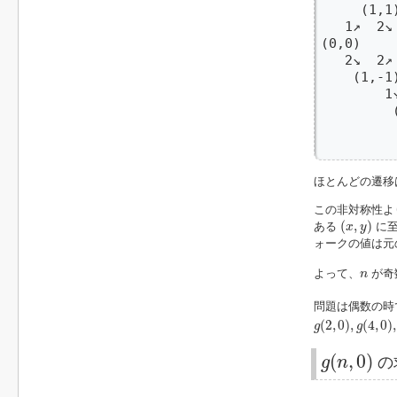
     (1,1
   1↗  2↘
(0,0)    
   2↘  2↗
    (1,-1
        1
         
         
         
ほとんどの遷移
この非対称性よ
(
x
,
y
)
(
,
)
ある
に至
x
y
ォークの値は元
n
よって、
が奇
n
問題は偶数の時
g
(
2
,
0
)
,
g
(
4
,
0
)
,
.
.
(
2
,
0
)
,
(
4
,
0
)
,
g
g
g
(
n
,
0
)
(
,
0
)
g
n
の