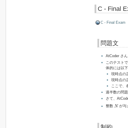
C - Final 
C - Final Exam
問題文
AtCoder さ
このテストで
体的には以下
現時点の正
現時点の正
ここで、
過半数の問題
さて、AtCo
N
整数
が与
N
制約