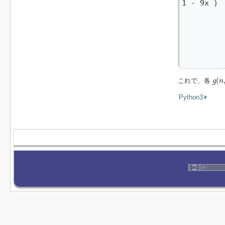
1 - 9x ) 
          
          
          
         
         
         
g
(
n
,
(
これで、各
g
n
Python3