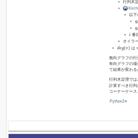
行列木
Kirch
以下
q
q
q
q
i
番
i
オイラ
d
e
g
(
v
)
(
)
は
d
e
g
v
無向グラフの行
有向グラフの場
て結果が変わる
行列木定理では
計算すべき行列
コーナーケース
Python3