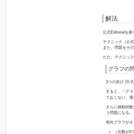
解法
公式Editoria
テクニック（公式
また、問題をその
ただ、テクニック
グラフの
(
0
,
0
,
(
0
,
0
3つの並び
すると、「グラ
ておこない、適
さらに移動回数
う問題になる。
有向グラフがオ
（次数が0