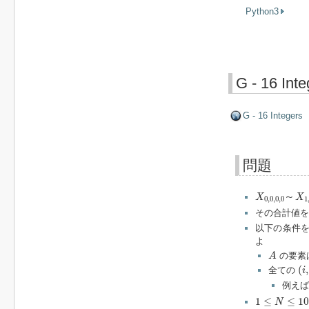
Python3
G - 16 Inte
G - 16 Integers
問題
X
0
,
0
,
0
,
0
～
～
X
X
0
,
0
,
0
,
0
1
その合計値
以下の条件
よ
A
の要素
A
(
i
,
j
(
,
全ての
i
例えば
1
≤
N
≤
10
6
1
≤
≤
10
N