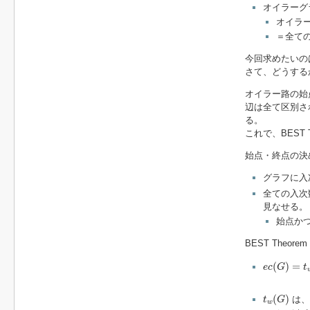
オイラーグ
オイラ
＝全て
今回求めたいのは
さて、どうする
オイラー路の始
辺は全て区別さ
る。
これで、BEST
始点・終点の決
グラフに入
全ての入次
見なせる。
始点か
BEST The
e
c
(
G
)
=
t
w
(
(
)
=
e
c
G
t
t
w
(
G
)
(
)
は
t
G
w