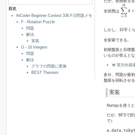
だが、状態数を見
∑
i
=
0
19
19
∑
目次
4
×
全状態は
AtCoder Beginner Contest 336 F,G問題メモ
=
0
i
F - Rotation Puzzle
問題
しかし、10手く
解法
全探索できる。
実装
G - 16 Integers
初期盤面と目標盤
問題
いものが答えとな
解法
双方向探
グラフの問題に変換
BEST Theorem
多分、問題が最初
盤面を回転させる
実装
Numpyを使う
だが、BFSで距
で）
a.data.toby