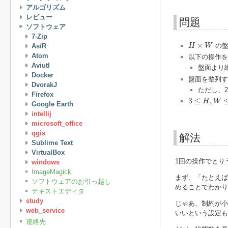
アルゴリズム
レビュー
問題
ソフトウェア
7-Zip
H
×
W
×
の盤
As/R
H
W
Atom
以下の操作を
Aviutl
盤面より
Docker
盤面を整列する（
DvorakJ
ただし、2
Firefox
3
≤
H
,
W
≤
8
3
≤
,
H
W
Google Earth
intellij
microsoft_office
qgis
解法
Sublime Text
VirtualBox
1回の操作でとり
windows
ImageMagick
まず、「たとえば
ソフトウェアのお引っ越し
めることでわかり
テキストエディタ
study
じゃあ、制約が小
web_service
いいという設定も
連絡先