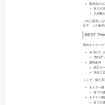
各頂点の入
全ての
入次数
これに該当しな
以下、この条件
BEST The
有向オイラーグ
BEST_t
“BES
適用条件
自己ル
頂点と
ここで、似た言
オイラー路
全ての
オイラー閉
全ての