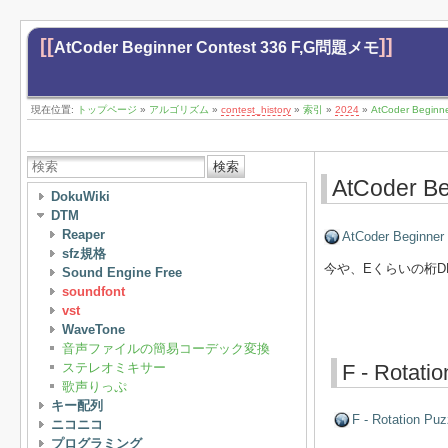
[[
]]
AtCoder Beginner Contest 336 F,G問題メモ
現在位置:
トップページ
»
アルゴリズム
»
contest_history
»
索引
»
2024
»
AtCoder Begin
検索
AtCoder B
DokuWiki
DTM
Reaper
AtCoder Beginner
sfz規格
今や、Eくらいの桁D
Sound Engine Free
soundfont
vst
WaveTone
音声ファイルの簡易コーデック変換
ステレオミキサー
F - Rotati
歌声りっぷ
キー配列
F - Rotation Puz
ニコニコ
プログラミング