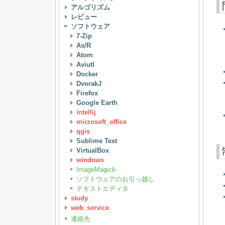
アルゴリズム
レビュー
ソフトウェア
7-Zip
As/R
Atom
Aviutl
Docker
DvorakJ
Firefox
Google Earth
intellij
microsoft_office
qgis
Sublime Text
VirtualBox
windows
ImageMagick
ソフトウェアのお引っ越し
テキストエディタ
study
web_service
連絡先