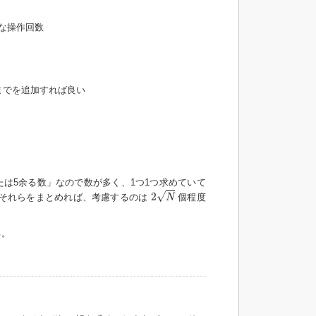
な操作回数
までを追加すれば良い
たは5余る数」なので数が多く、1つ1つ求めていて
2
N
√
2
 それらをまとめれば、考慮するのは
個程度
N
る。