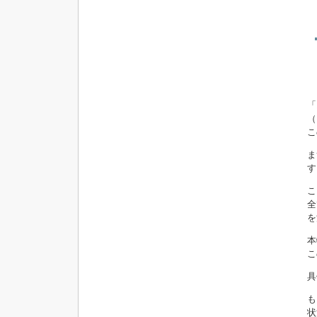
「
（
こ
ま
す
こ
全
を
本
こ
具
も
状