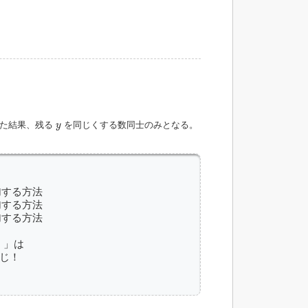
y
した結果、残る
を同じくする数同士のみとなる。
y
追加する方法

追加する方法

追加する方法

」は

じ！
