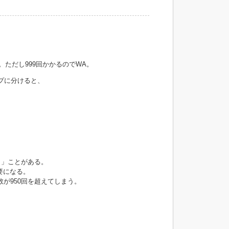
。ただし999回かかるのでWA。
プに分けると、
う」ことがある。
要になる。
が950回を超えてしまう。