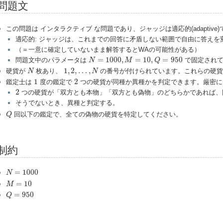
問題文
この問題は インタラクティブ な問題であり、ジャッジは適応的(adaptive)
適応的: ジャッジは、これまでの回答に矛盾しない範囲で自由に答えを
（＝一意に確定していないまま解答するとWAの可能性がある）
N
=
1000
,
M
=
10
,
Q
=
950
=
1000
,
=
10
,
=
950
問題文中のパラメータは
で固定されて
N
M
Q
N
1
,
2
,
…
,
N
1
,
2
,
…
,
硬貨が
枚あり、
の番号が付けられています。これらの硬
N
N
1
2
1
2
鑑定士は
度の鑑定で
つの硬貨が同種か異種かを判定できます。厳密に
2
2
つの硬貨が「双方とも本物」「双方とも偽物」のどちらかであれば、
そうでないとき、異種と判定する。
Q
回以下の鑑定で、全ての偽物の硬貨を特定してください。
Q
制約
N
=
1000
=
1000
N
M
=
10
=
10
M
Q
=
950
=
950
Q