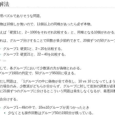
解法
理パズルでありそうな問題。
物は10個しか無いので、11個以上の同種があったら必ず本物。
えば「硬貨1と、2～1000をそれぞれ比較する」と、同種となる10個がわかる
れは、グループ分けすることで回数が多少節約できて、20個ずつの50グルー
グループ1: 硬貨1と、2～20を比較する。
グループ2: 硬貨21と、22～40を比較する。
…
して、各グループにおいて少数派の方が偽物とわかる。
グループ19回の判定で、50グループ950回に収まる。
だし問題は、「1グループの中に偽物が全て存在し、10 vs 10 になってしま
の場合のみ、少数派がどちらか分からず、グループに対して追加の調査が必
に21個ずつのグループに分けるとこういう問題は発生しなくなるが、最悪回数
合分けする。
グループ1～49の中で、10vs10グループが見つかったとき
少なくとも操作回数はグループ50の19回分が残っている。