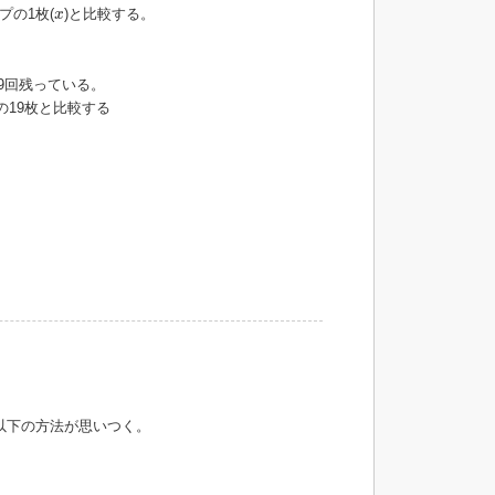
x
プの1枚(
)と比較する。
x
19回残っている。
の19枚と比較する
以下の方法が思いつく。