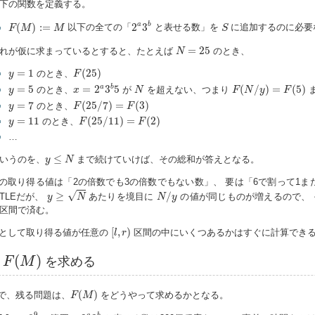
下の関数を定義する。
2
a
3
b
F
(
M
)
:=
M
S
a
b
(
)
:
=
2
3
以下の全ての「
と表せる数」を
に追加するのに必要
F
M
M
S
N
=
25
=
25
れが仮に求まっているとすると、たとえば
のとき、
N
F
(
25
)
y
=
1
=
1
(
25
)
のとき、
y
F
x
=
2
a
3
b
5
F
(
N
/
y
)
=
F
(
5
)
y
=
5
N
a
b
=
5
=
2
3
5
(
/
)
=
(
5
)
のとき、
が
を超えない、つまり
y
x
N
F
N
y
F
F
(
25
/
7
)
=
F
(
3
)
y
=
7
=
7
(
25
/
7
)
=
(
3
)
のとき、
y
F
F
F
(
25
/
11
)
=
F
(
2
)
y
=
11
=
11
(
25
/
11
)
=
(
2
)
のとき、
y
F
F
…
y
≤
N
≤
いうのを、
まで続けていけば、その総和が答えとなる。
y
N
の取り得る値は「2の倍数でも3の倍数でもない数」、 要は「6で割って1ま
y
≥
N
N
/
y
√
≥
/
TLEだが、
あたりを境目に
の値が同じものが増えるので、
y
N
N
y
区間で済む。
[
l
,
r
)
[
,
)
として取り得る値が任意の
区間の中にいくつあるかはすぐに計算でき
l
r
F
(
M
)
(
)
F
M
を求める
F
(
M
)
(
)
で、残る問題は、
をどうやって求めるかとなる。
F
M
2
a
3
b
M
≤
10
9
9