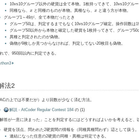
10vs10グループ以外の硬貨は全て本物。1枚持ってきて、10vs10グルー
x
x
同種なら、
と同種のものが本物。異種なら、
と違う方が本物。
x
x
グループ1～49が、全て本物だったとき
グループ50は、判定するまでもなく10vs10グループ確定。操作回数は
グループ50以外から本物と確定した硬貨を1枚持ってきて、グループ50
異種と判定されたのが偽物。
偽物が9枚しか見つからなければ、判定してない20枚目も偽物。
れで、950回以内に判定できる。
ython3
解法2
ACの上では不要だが）より回数が少なく済む方法。
解説 - AtCoder Regular Contest 184
の (1)
解答が一意に決まった」ことを判定するにはどうすればよいかを考えると、
硬貨を頂点、問われた2硬貨間の情報を（同種異種問わず）辺として扱う。
連結になった任意の2硬貨の同種・異種は特定できる。