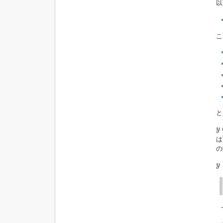
以
こ
と
y
y
は
の
y
y