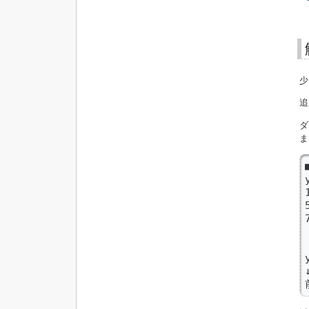
少
追
ダ
ま
y
↓