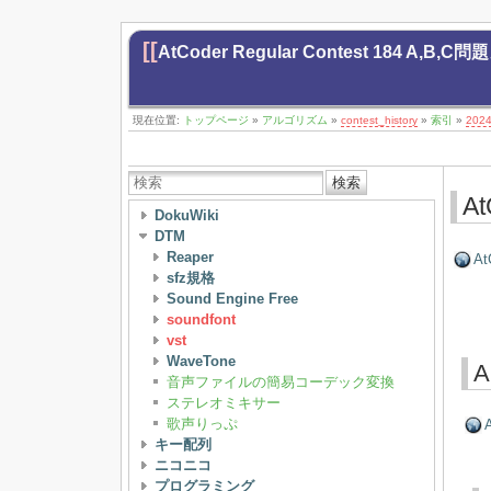
[[
AtCoder Regular Contest 184 A,B,C
現在位置:
トップページ
»
アルゴリズム
»
contest_history
»
索引
»
202
検索
At
DokuWiki
DTM
Reaper
At
sfz規格
Sound Engine Free
soundfont
vst
WaveTone
A
音声ファイルの簡易コーデック変換
ステレオミキサー
歌声りっぷ
A
キー配列
ニコニコ
プログラミング