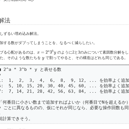
解法
しずるい埋め込み解法。
加する数がダブってしまうことを、なるべく減らしたい。
x
=
2
a
3
b
y
a
b
=
2
3
ブる心配があるのは、
のように2と3のみについて素因数分解を
x
y
y
た、そのような数たちを
で割ってやると、その構造はどれも同じである。
y
■ 2^a * 3^b * y と表せる数



1:  1,  2,  3,  4,  6,  8,  9, 12, ... を効率よく
5:  5, 10, 15, 20, 30, 40, 45, 60, ... を効率よく
7:  7, 14, 21, 28, 42, 56, 63, 84, ... を効率よく
「何番目に小さい数まで追加すればよいか（何番目でNを超えるか）
y ごとに異なるものの、仮にそれが同じなら、必要な操作回数も同


前計算できそう。