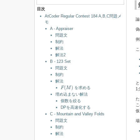
目次
AtCoder Regular Contest 184 A,B,C問題メ
論
モ
A - Appraiser
偽
問題文
例
制約
解法
こ
解法2
B - 123 Set
問題文
制約
解法
と
F
(
M
)
(
)
を求める
F
M
1
埋め込まない解法
た
個数を絞る
こ
DPを高速化する
仮
C - Mountain and Valley Folds
問題文
場
制約
解法