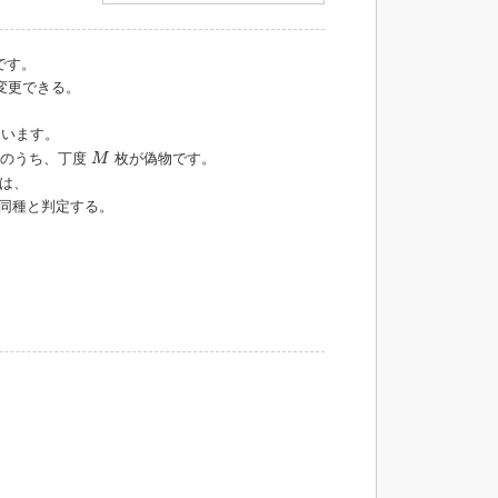
です。
変更できる。
います。
M
貨のうち、丁度
枚が偽物です。
M
は、
同種と判定する。