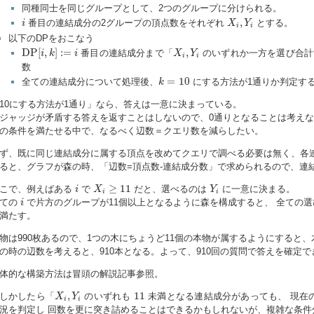
同種同士を同じグループとして、2つのグループに分けられる。
i
X
i
,
Y
i
,
番目の連結成分の2グループの頂点数をそれぞれ
とする。
i
X
Y
i
i
以下のDPをおこなう
D
P
[
i
,
k
]
:=
i
X
i
,
Y
i
D
P
[
,
]
:
=
,
番目の連結成分まで「
のいずれか一方を選び合計
i
k
i
X
Y
i
i
数
k
=
10
=
10
全ての連結成分について処理後、
にする方法が1通りか判定す
k
10にする方法が1通り」なら、答えは一意に決まっている。
ジャッジが矛盾する答えを返すことはしないので、0通りとなることは考えな
の条件を満たせる中で、なるべく辺数＝クエリ数を減らしたい。
ず、既に同じ連結成分に属する頂点を改めてクエリで調べる必要は無く、各
ると、グラフが森の時、「辺数=頂点数-連結成分数」で求められるので、連
i
X
i
≥
11
Y
i
≥
11
こで、例えばある
で
だと、選べるのは
に一意に決まる。
i
X
Y
i
i
i
ての
で片方のグループが11個以上となるように森を構成すると、 全ての選
i
満たす。
物は990枚あるので、1つの木にちょうど11個の本物が属するようにすると、
の時の辺数を考えると、910本となる。よって、910回の質問で答えを確定で
体的な構築方法は冒頭の解説記事参照。
X
i
,
Y
i
11
,
11
しかしたら「
のいずれも
未満となる連結成分があっても、 現在の
X
Y
i
i
況を判定し 回数を更に突き詰めることはできるかもしれないが、複雑な条件