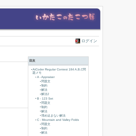
ログイン
目次
AtCoder Regular Contest 184 A,B,C問
題メモ
A - Appraiser
問題文
制約
解法
解法2
B - 123 Set
問題文
制約
解法
埋め込まない解法
C - Mountain and Valley Folds
問題文
制約
解法