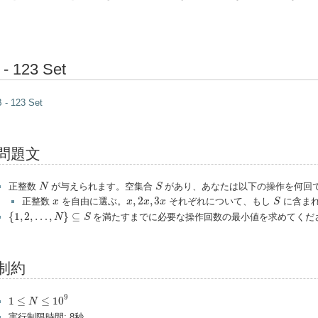
 - 123 Set
 - 123 Set
問題文
N
S
正整数
が与えられます。空集合
があり、あなたは以下の操作を何回
N
S
x
,
2
x
,
3
x
S
x
,
2
,
3
正整数
を自由に選ぶ。
それぞれについて、もし
に含まれ
x
x
x
x
S
{
1
,
2
,
…
,
N
}
⊆
S
{
1
,
2
,
…
,
}
⊆
を満たすまでに必要な操作回数の最小値を求めてくだ
N
S
制約
1
≤
N
≤
10
9
9
1
≤
≤
10
N
実行制限時間: 8秒