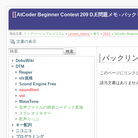
[[
AtCoder Beginner Contest 209 D,E問題メモ - バ
現在位置:
トップページ
»
アルゴリズム
»
contest_history
»
索引
»
2021
»
AtCoder Begin
文書の表示
検索
バックリ
DokuWiki
DTM
Reaper
このページにリンク
sfz規格
該当文書はありませ
Sound Engine Free
soundfont
vst
WaveTone
音声ファイルの簡易コーデック変換
ステレオミキサー
歌声りっぷ
キー配列
ニコニコ
プログラミング