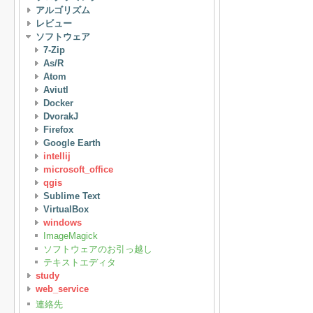
アルゴリズム
レビュー
ソフトウェア
7-Zip
As/R
Atom
Aviutl
Docker
DvorakJ
Firefox
Google Earth
intellij
microsoft_office
qgis
Sublime Text
VirtualBox
windows
ImageMagick
ソフトウェアのお引っ越し
テキストエディタ
study
web_service
連絡先