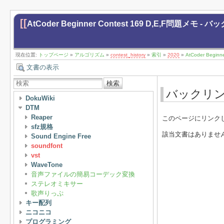
[[
AtCoder Beginner Contest 169 D,E,F問題メモ - 
現在位置:
トップページ
»
アルゴリズム
»
contest_history
»
索引
»
2020
»
AtCoder Begin
文書の表示
検索
バックリ
DokuWiki
DTM
Reaper
このページにリンク
sfz規格
該当文書はありませ
Sound Engine Free
soundfont
vst
WaveTone
音声ファイルの簡易コーデック変換
ステレオミキサー
歌声りっぷ
キー配列
ニコニコ
プログラミング