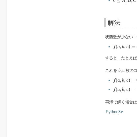
0
≤
,
,
A
B
C
解法
状態数が少ない 
f
(
a
,
b
,
c
)
=
(
,
,
)
=
f
a
b
c
すると、たとえ
b
,
c
,
これを
枚のコ
b
c
f
(
a
,
b
,
c
)
=
0
(
,
,
)
=
f
a
b
c
f
(
a
,
b
,
c
)
=
a
a
(
,
,
)
=
f
a
b
c
再帰で解く場合は
Python3