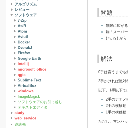
アルゴリズム
レビュー
問題
ソフトウェア
7-Zip
無限に広がる
As/R
Atom
駒「スーパー
(
r
1
,
c
1
)
Aviutl
(
,
)
から
r
c
1
1
Docker
DvorakJ
Firefox
解法
Google Earth
intellij
microsoft_office
0手は言うまでも
qgis
Sublime Text
3手かければ絶対
VirtualBox
以下、1手以下で
windows
ImageMagick
2手のナナメ
ソフトウェアのお引っ越し
2手の横移動
テキストエディタ
1手の横移動 
study
web_service
ただし、マンハッ
連絡先