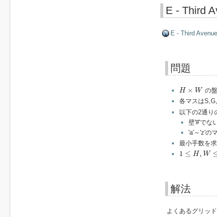
E - Third 
E - Third Avenu
問題
H
×
W
×
の盤
H
W
各マスはS,G,
以下の2通りの
壁'#'で
'a'～'
最小手数を求
1
≤
H
,
W
≤
200
1
≤
,
H
W
解法
よくあるグリッド