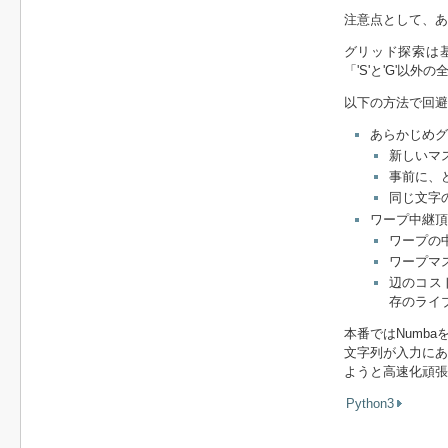
注意点として、あ
グリッド探索は
「'S'と'G'
以下の方法で回避
あらかじめグ
新しいマ
事前に、
同じ文字
ワープ中継頂
ワープの
ワープマ
辺のコスト
存のライ
本番ではNumb
文字列が入力にあ
ようと高速化頑張
Python3