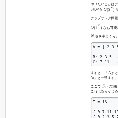
やりたいことはナ
O
(
2
N
)
N
(
2
)
bitDPも
O
ナップサック問題
O
(
2
N
2
)
N
(
2
)
なら可能
O
2
N
個を半分くら
N
A = { 2 3 5
B: 2 3 5 
C: 7 11  
D
B
すると、「
D
B
値」と一致する。
D
C
ここで
の1
D
C
これはあらかじ
T = 16

{ 0 7 11 
{ 0 2 3 