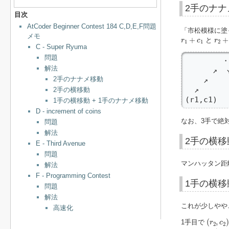
2手のナナ
目次
AtCoder Beginner Contest 184 C,D,E,F問題
「市松模様に塗
メモ
r
1
+
c
1
r
2
+
+
+
と
r
c
r
1
1
2
C - Super Ryuma
問題
        ・
解法
      ↗  ↘
2手のナナメ移動
    ↗     
  ↗       
2手の横移動
(r1,c1)
1手の横移動 + 1手のナナメ移動
D - increment of coins
なお、3手で絶
問題
解法
2手の横移
E - Third Avenue
問題
マンハッタン距
解法
F - Programming Contest
1手の横移
問題
解法
これが少しやや
高速化
(
r
2
,
c
2
)
(
,
)
1手目で
r
c
2
2
(
r
1
,