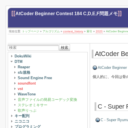
[[
]]
AtCoder Beginner Contest 184 C,D,E,F問題メモ
現在位置:
トップページ
»
アルゴリズム
»
contest_history
»
索引
»
2020
»
AtCoder Begin
検索
AtCoder B
DokuWiki
DTM
Reaper
AtCoder Beginner
sfz規格
個人的に、今回は骨の
Sound Engine Free
soundfont
vst
WaveTone
音声ファイルの簡易コーデック変換
ステレオミキサー
C - Super
歌声りっぷ
キー配列
C - Super Ryum
ニコニコ
プログラミング