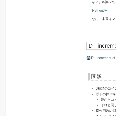
か？」を調べて
Python3
なお、本番はマ
D - increme
D - increment of
問題
3種類のコイ
以下の操作を
袋からコ
それと同
操作回数の期
0
≤
A
,
B
,
C
≤
9