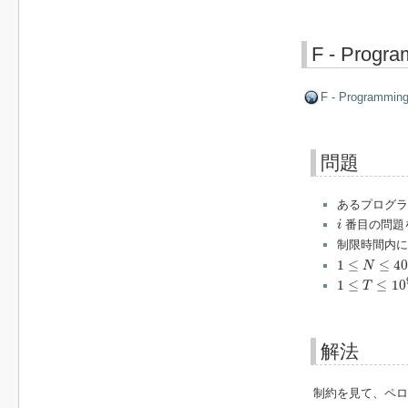
F - Progra
F - Programming
問題
あるプログ
i
番目の問題
i
制限時間内に
1
≤
N
≤
40
1
≤
≤
40
N
1
≤
T
≤
10
9
1
≤
≤
10
T
解法
制約を見て、ペロ