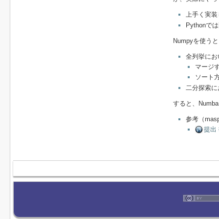
上手く実装
Python
Numpyを使
全列挙にお
マージ
ソート
二分探索に
すると、Numb
参考（mas
提出 #