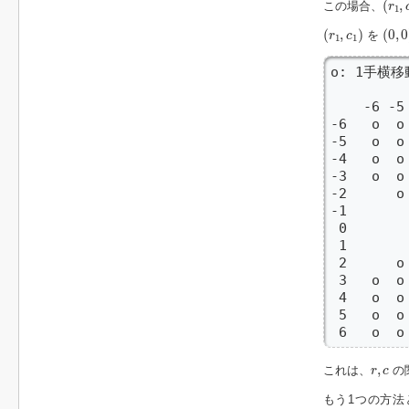
(
,
この場合、
r
1
(
r
1
,
c
1
)
(
0
,
0
(
,
)
(
0
,
0
を
r
c
1
1
o: 1手横
    -6 -5
-6   o  o
-5   o  o
-4   o  o
-3   o  o
-2      o
-1       
 0       
 1       
 2      o
 3   o  o
 4   o  o
 5   o  o
 6   o  o
r
,
c
,
これは、
の
r
c
もう1つの方法