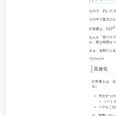
2
D
C
2
なので、
の
D
C
その中で最大のも
O
(
2
N
N
(
2
計算量は、
O
2
なんか「競プロで
か、暇な時間をつ
まぁ、金額だとあ
Python3
高速化
計算量上は、以
る）
半分ずつの
ソート
ペアを二分
が、実際にやっ