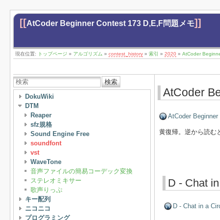
[[
]]
AtCoder Beginner Contest 173 D,E,F問題メモ
現在位置:
トップページ
»
アルゴリズム
»
contest_history
»
索引
»
2020
»
AtCoder Begin
検索
AtCoder B
DokuWiki
DTM
Reaper
AtCoder Beginner
sfz規格
黄復帰。逆から読む
Sound Engine Free
soundfont
vst
WaveTone
音声ファイルの簡易コーデック変換
ステレオミキサー
D - Chat in
歌声りっぷ
キー配列
D - Chat in a Cir
ニコニコ
プログラミング