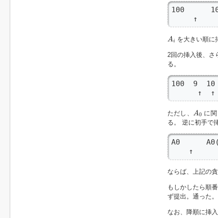
100      10
     ↑    
A
i
を大きい順に
A
i
2回の挿入後、さ
る。
100  9  10 
      ↑  ↑
A
0
ただし、
に関
A
0
る。 逆に初手で
A0      
    ↑
ならば、上記の貪
もしかしたら順番
ず提出。通った。
なお、降順に挿入