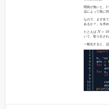
閉路が無いと、1
辺によって既に同
なので、まず全
あるか？」を求め
N
=
10
=
1
たとえば
N
いて、取り出され
一般化すると、
1
import
2
3
n, 
*
uv
4
ans 
=
5
for
i 
6
an
7
for
u,
8
if
9
10
co
11
an
12
print
(