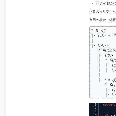
K
が奇数か
K
正負の入り交じっ
今回の場合、結
* N=K？

|- はい → 
|

|- いいえ 

   * Aは全
   |- はい 

   |  * K
   |  |
   |  |
   |

   |- いい
      * K
      |
      |
1
import
2
3
4
def
so