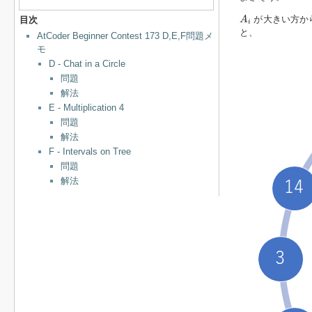
A
i
が大きい方か
目次
A
i
と、
AtCoder Beginner Contest 173 D,E,F問題メ
モ
D - Chat in a Circle
問題
解法
E - Multiplication 4
問題
解法
F - Intervals on Tree
問題
解法