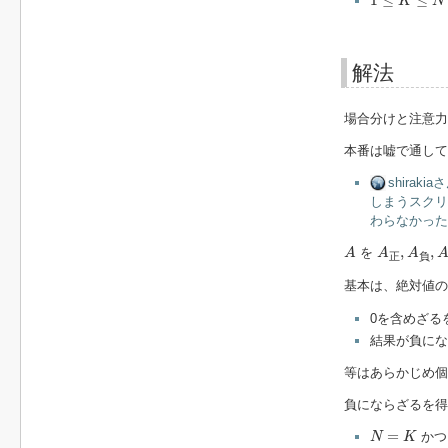
1
≤
≤
K
N
解法
場合分けと注意力
本番は嘘で通して
shira
しまうスクリプ
わらなかったので
A
A
正
,
A
負
,
A
,
,
を
A
A
A
正
負
基本は、絶対値
0を含めざる
結果が負にな
等はあらかじめ個
負にならざるを得
N
=
K
=
か
N
K