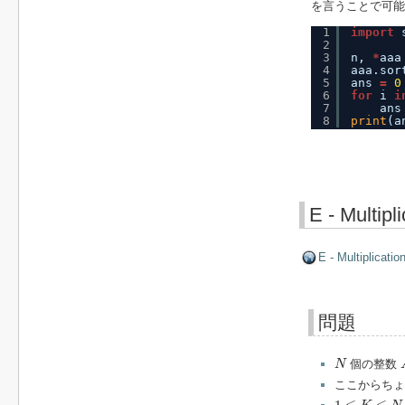
を言うことで可能
1
import
2
3
n, 
*
aaa
4
aaa.sor
5
ans 
=
0
6
for
i 
i
7
ans
8
print
(a
E - Multipl
E - Multiplicatio
問題
N
個の整数
N
ここからち
1
≤
K
≤
N
≤
2
×
1