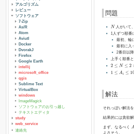
アルゴリズム
レビュー
問題
ソフトウェア
7-Zip
N
人がいて
As/R
N
Atom
1人ずつ順番
Aviutl
最初、輪
Docker
最初に入
DvorakJ
2番目以
Firefox
上手く順番と
Google Earth
2
≤
N
≤
2
×
10
5
2
≤
≤
2
N
intellij
1
≤
A
i
≤
10
9
1
≤
≤
1
microsoft_office
A
i
qgis
Sublime Text
VirtualBox
解法
windows
ImageMagick
ソフトウェアのお引っ越し
それっぽい解法を
テキストエディタ
結果的には貪欲解
study
web_service
まず、なるべく
連絡先
よさそう。