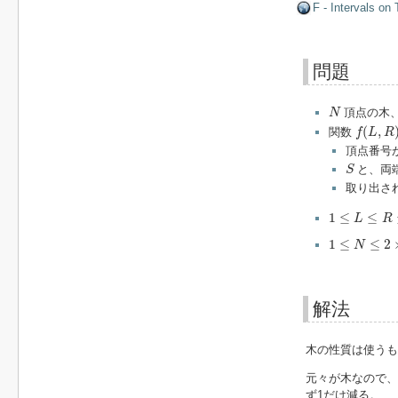
F - Intervals on 
問題
N
頂点の木
N
f
(
L
,
R
)
(
,
関数
f
L
R
頂点番号
S
と、両
S
取り出さ
1
≤
L
≤
R
≤
N
1
≤
≤
L
R
1
≤
N
≤
2
×
10
5
1
≤
≤
2
N
解法
木の性質は使うも
元々が木なので、
ず1だけ減る。