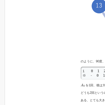
のように、90度
i   0  1  2
※  -  0 
A
0
を1回、後は
A
0
どうも2回という
ある、とても大き