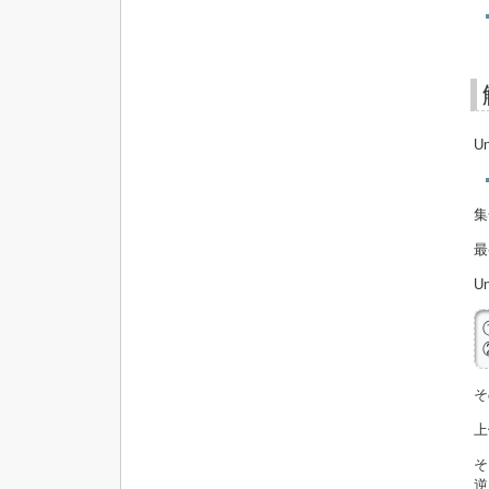
U
集
最
U
そ
上
そ
逆