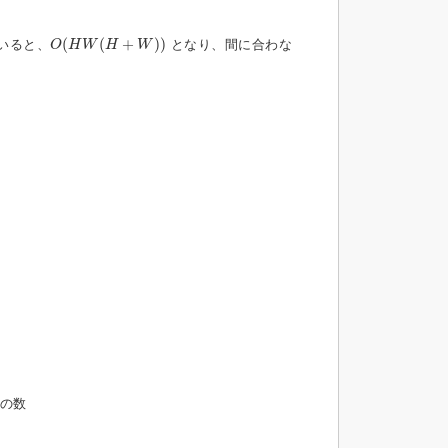
O
(
H
W
(
H
+
W
)
)
(
(
+
)
)
いると、
となり、間に合わな
O
H
W
H
W
合の数