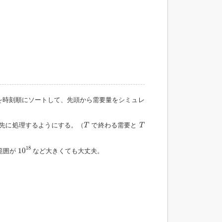
を時刻順にソートして、先頭から需要量をシミュレ
T
T
先に処理するようにする。（
で終わる需要と
T
T
10
18
18
10
範囲が
など大きくても大丈夫。