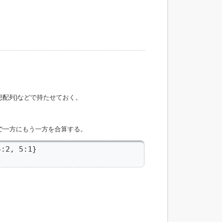
想配列)などで持たせておく。
t同士で一方にもう一方を合算する。
:2, 5:1}

。