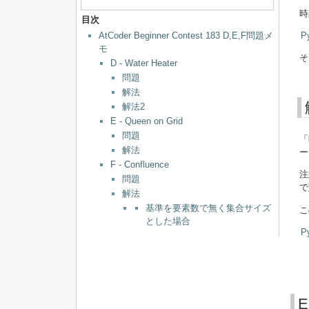
時
目次
AtCoder Beginner Contest 183 D,E,F問題メ
P
モ
そ
D - Water Heater
問題
解法
解法2
E - Queen on Grid
問題
「
解法
ー
F - Confluence
注
問題
で
解法
基準を要素数で無く集合サイズ
こ
とした場合
P
E