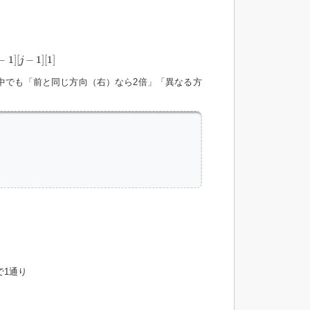
−
1
]
[
−
1
]
[
1
]
j
中でも「前と同じ方向（右）なら2倍」「異なる方
1通り