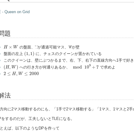
 - Queen on Grid
問題
H
×
W
×
の盤面、'.'が通過可能マス、'#'が壁
H
W
(
1
,
1
)
(
1
,
1
)
盤面の左上
に、チェスのクイーンが置かれている
このクイーンは、壁にぶつかるまで、右、下、右下の直線方向へ1手で好
mod
10
9
+
7
(
H
,
W
)
9
(
,
)
mod
10
+
7
への行き方が何通りあるか、
で求めよ
H
W
2
≤
H
,
W
≤
2000
2
≤
,
≤
2000
H
W
解法
方向に2マス移動するのにも、「1手で2マス移動する」「1マス、1マスと2
Pをするのだが、工夫しないとTLEになる。
とえば、以下のようなDPを作って