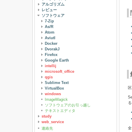
アルゴリズム
レビュー
ソフトウェア
7-Zip
As/R
Atom
Aviutl
Docker
DvorakJ
Firefox
Google Earth
intellij
microsoft_office
qgis
Sublime Text
区
VirtualBox
windows
S
ImageMagick
る
ソフトウェアのお引っ越し
テキストエディタ
study
web_service
全
連絡先