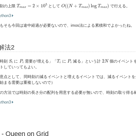
T
m
a
x
=
2
×
10
5
O
(
(
N
+
T
m
a
x
)
log
T
m
a
x
)
5
=
2
×
10
(
(
+
)
log
)
刻の上限
として
で行える。
T
O
N
T
T
m
a
x
m
a
x
m
a
x
ython3
もそも今回は途中経過が必要ないので、imos法による累積和でよかったね。
解法2
S
i
P
i
T
i
P
i
2
N
2
時刻
に
需要が増える」「
に
減る」という計
個のイベント
S
P
T
P
N
i
i
i
i
トしていってもよい。
意点として、同時刻の減るイベントと増えるイベントでは、減るイベントを
始まる需要は重複しないので）
の方法では時刻の長さ分の配列を用意する必要が無いので、時刻の取り得る
ython3
 - Queen on Grid