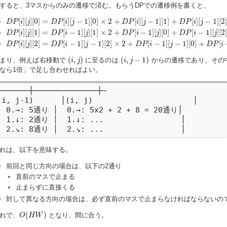
すると、3マスからのみの遷移で済む。もらうDPでの遷移例を書くと、
D
P
[
i
]
[
j
]
[
0
]
=
D
P
[
i
]
[
j
−
1
]
[
0
]
×
2
+
D
P
[
i
]
[
j
−
1
]
[
1
]
+
D
P
[
i
]
[
j
−
1
]
[
2
]
[
]
[
]
[
0
]
=
[
]
[
−
1
]
[
0
]
×
2
+
[
]
[
−
1
]
[
1
]
+
[
]
[
−
1
]
[
2
]
D
P
i
j
D
P
i
j
D
P
i
j
D
P
i
j
D
P
[
i
]
[
j
]
[
1
]
=
D
P
[
i
−
1
]
[
j
]
[
1
]
×
2
+
D
P
[
i
−
1
]
[
j
]
[
0
]
+
D
P
[
i
−
1
]
[
j
]
[
2
]
[
]
[
]
[
1
]
=
[
−
1
]
[
]
[
1
]
×
2
+
[
−
1
]
[
]
[
0
]
+
[
−
1
]
[
]
[
2
]
D
P
i
j
D
P
i
j
D
P
i
j
D
P
i
j
D
P
[
i
]
[
j
]
[
2
]
=
D
P
[
i
−
1
]
[
j
−
1
]
[
2
]
×
2
+
D
P
[
i
−
1
]
[
j
−
1
]
[
0
]
+
D
P
[
i
−
1
]
[
j
−
1
]
[
1
]
[
]
[
]
[
2
]
=
[
−
1
]
[
−
1
]
[
2
]
×
2
+
[
−
1
]
[
−
1
]
[
0
]
+
[
D
P
i
j
D
P
i
j
D
P
i
j
D
P
i
(
i
,
j
)
(
i
,
j
−
1
)
(
,
)
(
,
−
1
)
まり、例えば右移動で
に至るのは
からの遷移であり、その
i
j
i
j
なら1倍」で足し合わせればよい。
───────┼──────────────┼─

(i, j-1)      │(i, j)                      │

  0.→: 5通り │  0.→: 5x2 + 2 + 8 = 20通り│

  1.↓: 2通り │  1.↓: ...                 │

  2.↘: 8通り │  2.↘: ...                 │
れは、以下を意味する。
前回と同じ方向の場合は、以下の2通り
直前のマスで止まる
止まらずに直接くる
対して異なる方向の場合は、必ず直前のマスで止まらなければならないので
O
(
H
W
)
(
)
れで、
となり、間に合う。
O
H
W