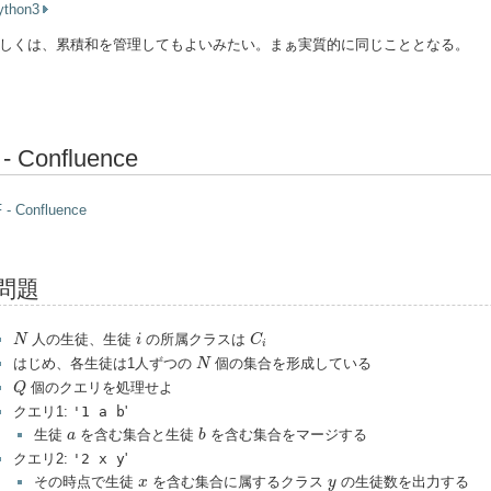
ython3
しくは、累積和を管理してもよいみたい。まぁ実質的に同じこととなる。
 - Confluence
 - Confluence
問題
N
i
C
i
人の生徒、生徒
の所属クラスは
N
i
C
i
N
はじめ、各生徒は1人ずつの
個の集合を形成している
N
Q
個のクエリを処理せよ
Q
クエリ1:
'1 a b
'
b
a
生徒
を含む集合と生徒
を含む集合をマージする
a
b
クエリ2:
'2 x y
'
x
y
その時点で生徒
を含む集合に属するクラス
の生徒数を出力する
x
y