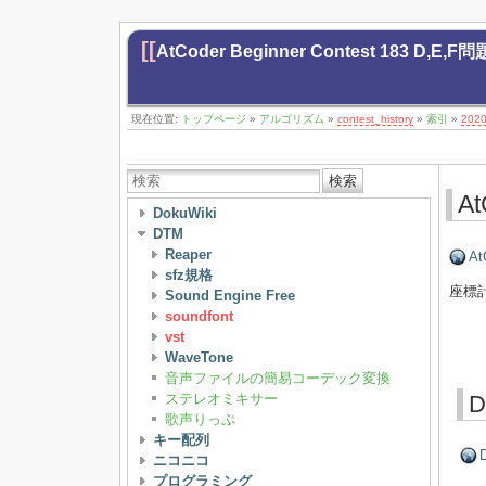
[[
AtCoder Beginner Contest 183 D,E,
現在位置:
トップページ
»
アルゴリズム
»
contest_history
»
索引
»
202
検索
At
DokuWiki
DTM
Reaper
At
sfz規格
座標
Sound Engine Free
soundfont
vst
WaveTone
音声ファイルの簡易コーデック変換
ステレオミキサー
D
歌声りっぷ
キー配列
D
ニコニコ
プログラミング