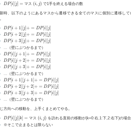
D
P
[
i
]
[
j
]
=
(
i
,
j
)
[
]
[
]
=
(
,
)
マス
で1手を終える場合の数
D
P
i
j
i
j
新時、以下のようにあるマスから遷移できる全てのマスに個別に遷移して
。
D
P
[
i
+
1
]
[
j
]
+
=
D
P
[
i
]
[
j
]
[
+
1
]
[
]
+
=
[
]
[
]
D
P
i
j
D
P
i
j
D
P
[
i
+
2
]
[
j
]
+
=
D
P
[
i
]
[
j
]
[
+
2
]
[
]
+
=
[
]
[
]
D
P
i
j
D
P
i
j
D
P
[
i
+
3
]
[
j
]
+
=
D
P
[
i
]
[
j
]
[
+
3
]
[
]
+
=
[
]
[
]
D
P
i
j
D
P
i
j
…（壁にぶつかるまで）
D
P
[
i
]
[
j
+
1
]
+
=
D
P
[
i
]
[
j
]
[
]
[
+
1
]
+
=
[
]
[
]
D
P
i
j
D
P
i
j
D
P
[
i
]
[
j
+
2
]
+
=
D
P
[
i
]
[
j
]
[
]
[
+
2
]
+
=
[
]
[
]
D
P
i
j
D
P
i
j
D
P
[
i
]
[
j
+
3
]
+
=
D
P
[
i
]
[
j
]
[
]
[
+
3
]
+
=
[
]
[
]
D
P
i
j
D
P
i
j
…（壁にぶつかるまで）
D
P
[
i
+
1
]
[
j
+
1
]
+
=
D
P
[
i
]
[
j
]
[
+
1
]
[
+
1
]
+
=
[
]
[
]
D
P
i
j
D
P
i
j
D
P
[
i
+
2
]
[
j
+
2
]
+
=
D
P
[
i
]
[
j
]
[
+
2
]
[
+
2
]
+
=
[
]
[
]
D
P
i
j
D
P
i
j
D
P
[
i
+
3
]
[
j
+
3
]
+
=
D
P
[
i
]
[
j
]
[
+
3
]
[
+
3
]
+
=
[
]
[
]
D
P
i
j
D
P
i
j
…（壁にぶつかるまで）
じ方向への移動を、上手くまとめてやる。
D
P
[
i
]
[
j
]
[
k
]
=
(
i
,
j
)
[
]
[
]
[
]
=
(
,
)
マス
を訪れる直前の移動が(k=0:右,1:下,2:右下)の場
D
P
i
j
k
i
j
※そこで止まるとは限らない