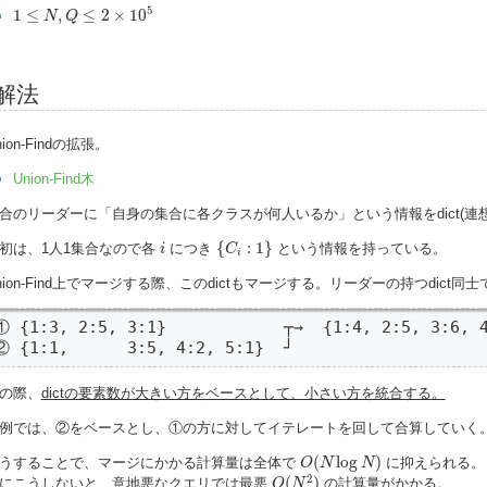
1
≤
N
,
Q
≤
2
×
10
5
5
1
≤
,
≤
2
×
10
N
Q
解法
nion-Findの拡張。
Union-Find木
合のリーダーに「自身の集合に各クラスが何人いるか」という情報をdict(連
{
C
i
:
1
}
i
{
:
1
}
初は、1人1集合なので各
につき
という情報を持っている。
i
C
i
nion-Find上でマージする際、このdictもマージする。リーダーの持つdic
① {1:3, 2:5, 3:1}            ┬→  {1:4, 2:5, 3:6, 4
② {1:1,      3:5, 4:2, 5:1}  ┘
の際、
dictの要素数が大きい方をベースとして、小さい方を統合する。
例では、②をベースとし、①の方に対してイテレートを回して合算していく
O
(
N
log
N
)
(
log
)
うすることで、マージにかかる計算量は全体で
に抑えられる。
O
N
N
O
(
N
2
)
2
(
)
にこうしないと、意地悪なクエリでは最悪
の計算量がかかる。
O
N