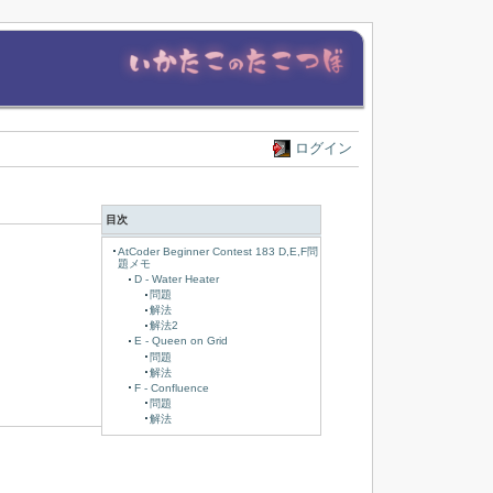
ログイン
目次
AtCoder Beginner Contest 183 D,E,F問
題メモ
D - Water Heater
問題
解法
解法2
E - Queen on Grid
問題
解法
F - Confluence
問題
解法