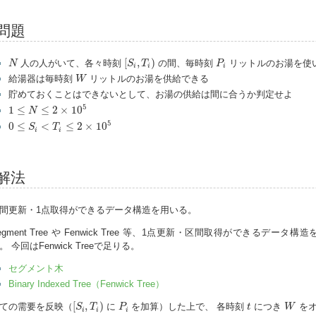
問題
[
S
i
,
T
i
)
N
P
i
[
,
)
人の人がいて、各々時刻
の間、毎時刻
リットルのお湯を使
N
S
T
P
i
i
i
W
給湯器は毎時刻
リットルのお湯を供給できる
W
貯めておくことはできないとして、お湯の供給は間に合うか判定せよ
1
≤
N
≤
2
×
10
5
5
1
≤
≤
2
×
10
N
0
≤
S
i
<
T
i
≤
2
×
10
5
5
0
≤
<
≤
2
×
10
S
T
i
i
解法
間更新・1点取得ができるデータ構造を用いる。
egment Tree や Fenwick Tree 等、1点更新・区間取得ができる
。 今回はFenwick Treeで足りる。
セグメント木
Binary Indexed Tree（Fenwick Tree）
[
S
i
,
T
i
)
P
i
W
t
[
,
)
ての需要を反映（
に
を加算）した上で、 各時刻
につき
をオ
S
T
P
t
W
i
i
i