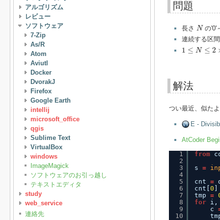
問題
アルゴリズム
レビュー
N
ソフトウェア
長さ
の'0
N
7-Zip
連続する区
As/R
1
≤
N
≤
2
×
10
5
1
≤
≤
2
N
Atom
Aviutl
Docker
DvorakJ
解法
Firefox
Google Earth
つい最近、似たよ
intellij
microsoft_office
E - Divisi
qgis
Sublime Text
AtCoder Beg
VirtualBox
1
from
c
windows
2
ImageMagick
3
s 
=
in
4
ソフトウェアのお引っ越し
5
cnt 
=
テキストエディタ
6
cnt[
0
]
study
7
tmp 
=
8
for
i,
web_service
9
c 
連絡先
10
tm