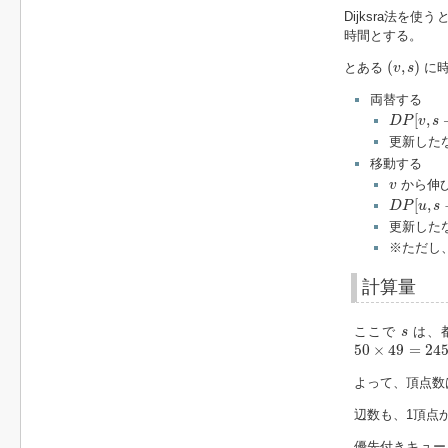
Dijksra法を使
時間とする。
(
v
,
s
)
(
,
)
とある
に
v
s
両替する
D
P
[
v
,
s
+
[
,
D
P
v
s
更新した
移動する
v
から伸
v
D
P
[
u
,
s
−
[
,
D
P
u
s
更新した
※ただし
計算量
s
ここで
は、
s
50
×
49
=
2450
50
×
49
=
24
よって、頂点数
辺数も、1頂点
優先付きキューを