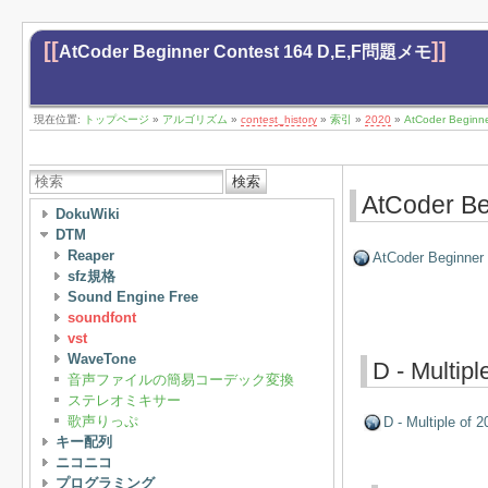
[[
]]
AtCoder Beginner Contest 164 D,E,F問題メモ
現在位置:
トップページ
»
アルゴリズム
»
contest_history
»
索引
»
2020
»
AtCoder Begin
検索
AtCoder B
DokuWiki
DTM
Reaper
AtCoder Beginner
sfz規格
Sound Engine Free
soundfont
vst
WaveTone
D - Multipl
音声ファイルの簡易コーデック変換
ステレオミキサー
歌声りっぷ
D - Multiple of 2
キー配列
ニコニコ
プログラミング