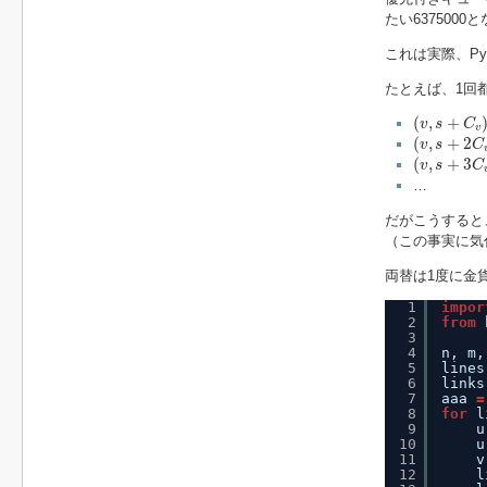
たい6375000
これは実際、Py
たとえば、1回
(
v
,
s
+
C
v
)
(
,
+
v
s
C
v
(
v
,
s
+
2
C
v
)
(
,
+
2
v
s
C
(
v
,
s
+
3
C
v
)
(
,
+
3
v
s
C
…
だがこうすると、
（この事実に気
両替は1度に金
1
impor
2
from
3
4
n, m,
5
lines
6
links
7
aaa 
=
8
for
l
9
u
10
u
11
v
12
l