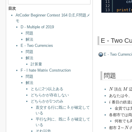
11
cn
12
目次
13
print
(
AtCoder Beginner Contest 164 D,E,F問題メ
モ
D - Multiple of 2019
問題
E - Two Cu
解法
E - Two Currencies
問題
E - Two Currenc
解法
計算量
F - I hate Matrix Construction
問題
問題
解法
N
M
ともに2つ以上ある
頂点
辺
N
M
どちらかが存在しない
あなたは今、
i
どちらかが1つのみ
番目の鉄道
i
b
直交する行に既に
が確定して
b
金貨では
いる
各都市では
b
¯
¯
平行な列に、既に
が確定して
b
何枚でも
2
～
N
いる
2
～
都市
N
それ以外