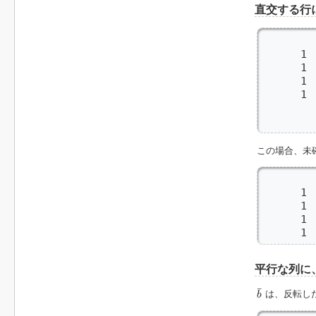
直交する行
        
      1 
      1 
      1 
      1 
         
      
この場合、未
        
      1 
      1 
      1 
      1 
平行な列に
b
¯
¯
は、反転した
b