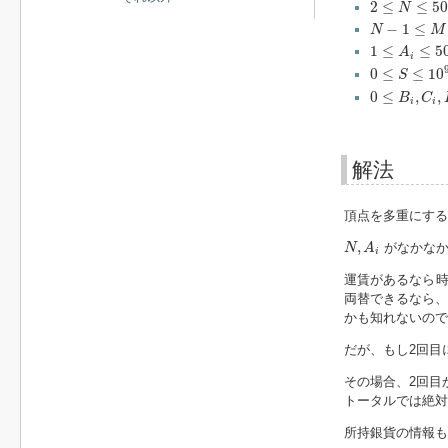
2
≤
N
≤
50
2
≤
≤
50
N
N
−
1
≤
M
≤
10
−
1
≤
N
M
1
≤
A
i
≤
50
1
≤
≤
5
A
i
0
≤
S
≤
10
9
0
≤
≤
10
S
0
≤
B
i
,
C
i
,
D
i
≤
0
≤
,
,
B
C
i
i
解法
頂点を多重にする
N
,
A
i
,
がなかなか
N
A
i
運賃があるなら時
両替できるなら、
かも知れないので、
だが、もし2回目
その場合、2回目
トータルでは絶対
所持銀貨の情報も