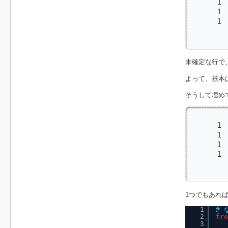
      1 
      1 
      1 
         
       
未確定な行で
よって、基本
そうして埋め
        
      1 
      1 
      1 
      1 
         
       
1つでもあれ
1
#
2
fro
3