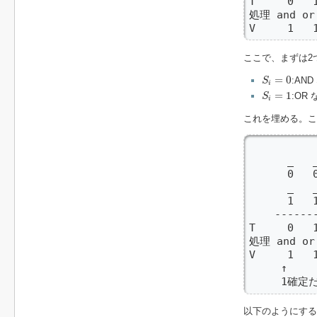
T     0   1
処理 and or 
V     1   
ここで、まずは2
S
i
=
0
=
0
:AN
S
i
S
i
=
1
=
1
:OR
S
i
これを埋める。こ
          
      _   _
      0   
      _   _
      1   
    -------
T     0   1
処理 and or 
V     1   1
     ↑

     1確
以下のようにする