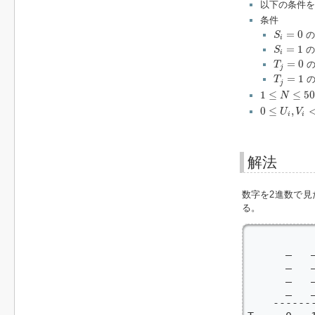
以下の条件
条件
S
i
=
0
=
0
の
S
i
S
i
=
1
=
1
の
S
i
T
j
=
0
=
0
の
T
j
T
j
=
1
=
1
の
T
j
1
≤
N
≤
500
1
≤
≤
50
N
0
≤
U
i
,
V
i
<
2
6
0
≤
,
U
V
i
i
解法
数字を2進数で
る。
          
      _   _
      _   _
      _   _
      _   _
    -------