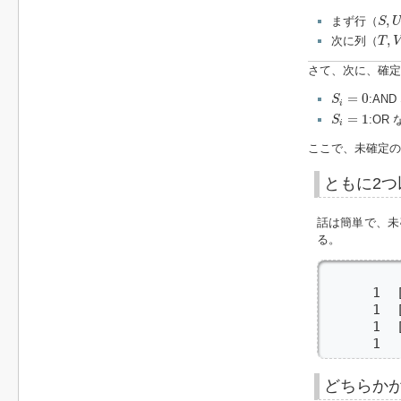
S
,
U
,
まず行（
S
T
,
V
,
次に列（
T
V
さて、次に、確定
S
i
=
0
=
0
:AN
S
i
S
i
=
1
=
1
:OR
S
i
ここで、未確定の
ともに2つ
話は簡単で、未
る。
         
      1  
      1  
      1  
      1  
どちらか