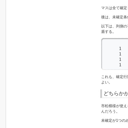
マスは全て確定
後は、未確定条
以下は、列側の
盾する。
         
      1 
      1 
      1 
      1  
これも、確定行
よい。
どちらかが
市松模様が使え
んだろう。
未確定が1つの