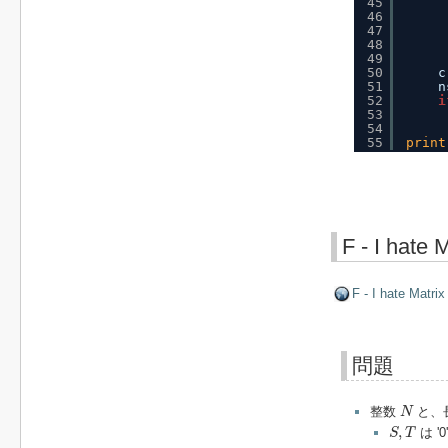
45
46
47
48
49
50
c
51
n
52
i
53
54
55
print
F - I hate 
F - I hate Matrix
問題
N
整数
と、
N
S
,
T
,
は '
S
T