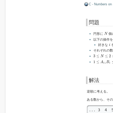
C - Numbers on 
問題
N
円形に
個
N
以下の操作を
i
好きな
i
それぞれの
3
≤
N
≤
2
×
10
5
3
≤
≤
2
N
1
≤
A
i
,
B
i
≤
10
9
1
≤
,
A
B
i
i
解法
逆順に考える。
ある数から、その
... 3  4  5