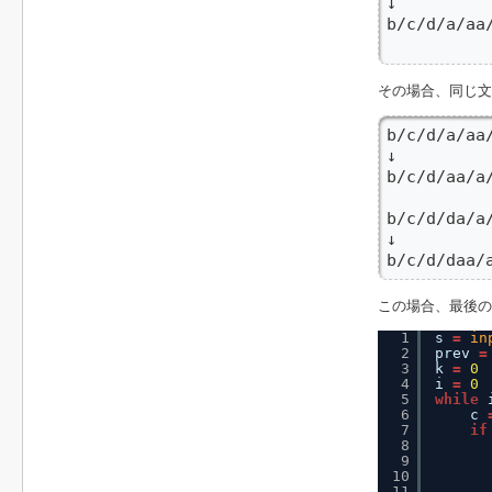
↓

b/c/d/a/aa/
       
その場合、同じ
b/c/d/a/aa/
↓

b/c/d/aa/a/
b/c/d/da/a/
↓

b/c/d/daa/
この場合、最後の
1
s 
=
in
2
prev 
=
3
k 
=
0
4
i 
=
0
5
while
6
c 
7
if
8
9
10
11