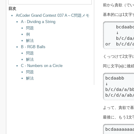
前から貪欲（でい
目次
基本的には1文字
AtCoder Grand Contest 037 A～C問題メモ
A - Dividing a String
    bcdaabc
問題
    ↓

例
    b/c/da/
解法
or  b/c/d/
B - RGB Balls
問題
くっつけて2文字
解法
C - Numbers on a Circle
同じ文字(a)に
問題
bcdaabb

解法
↓

b/c/da/a/b
b/c/d/a/a
よって、貪欲で基
最後に、もう1文
bcdaaaaaaaa