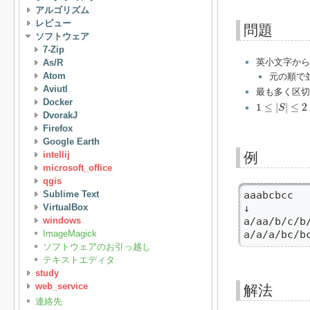
アルゴリズム
レビュー
問題
ソフトウェア
7-Zip
英小文字か
As/R
Atom
元の順で
Aviutl
最も多く区切
1
≤
|
S
|
≤
2
×
10
Docker
1
≤
|
|
≤
2
S
DvorakJ
Firefox
Google Earth
intellij
例
microsoft_office
qgis
Sublime Text
aaabcbcc

VirtualBox
↓

windows
a/aa/b/c/
ImageMagick
a/a/a/b
ソフトウェアのお引っ越し
テキストエディタ
study
web_service
解法
連絡先