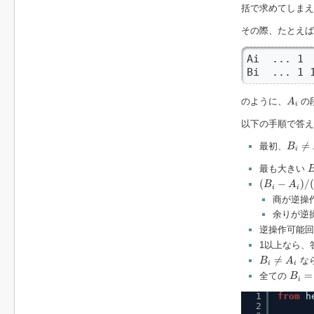
括で求めてしまえ
その際、たとえば
Ai  ... 1  
Bi  ... 1 
A
i
のように、
の
A
i
以下の手順で答え
B
i
≠
A
i
≠
最初、
B
i
最も大きい
(
B
i
−
A
i
)
/
(
B
i
−
(
−
)
/
(
B
A
i
i
商が逆操
余りが逆
逆操作可能回
1以上なら、
B
i
≠
A
i
≠
な
B
A
i
i
B
i
=
A
i
=
全ての
B
i
1
from
h
2