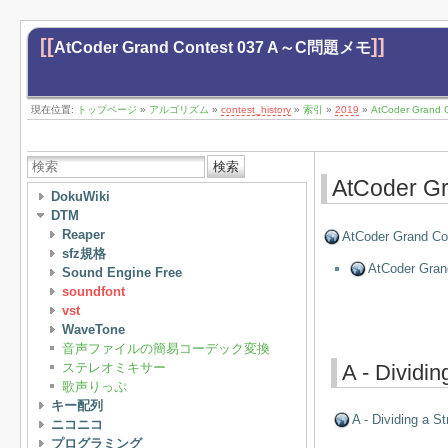
[[
]]
AtCoder Grand Contest 037 A～C問題メモ
現在位置:
トップページ
»
アルゴリズム
»
contest_history
»
索引
»
2019
»
AtCoder Gran
検索
AtCoder 
DokuWiki
DTM
Reaper
AtCoder Grand Co
sfz規格
AtCoder Gra
Sound Engine Free
soundfont
vst
WaveTone
音声ファイルの簡易コーデック変換
ステレオミキサー
A - Dividin
歌声りっぷ
キー配列
A - Dividing a St
ニコニコ
プログラミング