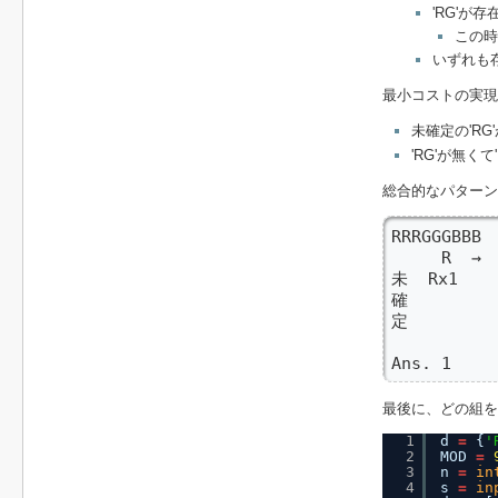
'RG'が
この時
いずれも
最小コストの実現
未確定の'RG
'RG'が無く
総合的なパター
RRRGGGBBB

     R  → 
未  Rx1    
確         
定

          
Ans. 1    
最後に、どの組
1
d 
=
{
'
2
MOD 
=
3
n 
=
in
4
s 
=
in