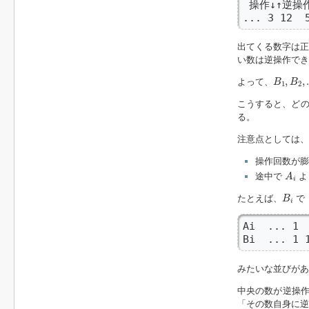
 操作↓↑逆操作
... 3 12  
出てくる数字は正
い数は逆操作でき
B
1
,
B
2
,
.
.
,
,
よって、
B
B
1
2
こうすると、どの
る。
注意点としては、
操作回数が膨
A
i
途中で
よ
A
i
B
i
たとえば、
で
B
i
Ai  ... 1  
Bi  ... 1 
みたいな並びが
中央の数が逆操
「その数自身に逆