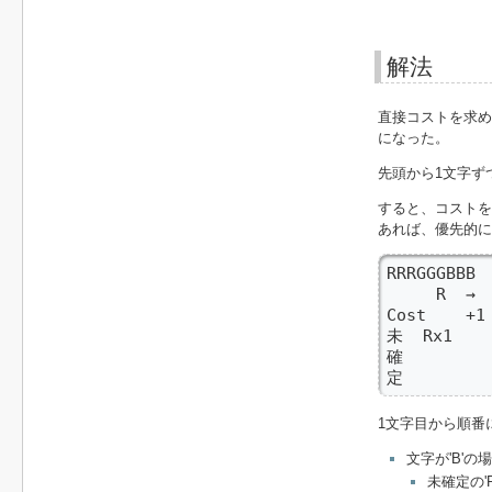
解法
直接コストを求め
になった。
先頭から1文字ず
すると、コストを
あれば、優先的に
RRRGGGBBB

     R  → 
Cost    +1
未  Rx1    
確         
定
1文字目から順番
文字が'B'の
未確定の