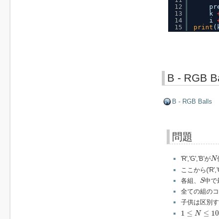
12
pr
13
k 
14
i 
15
print
(
B - RGB Ba
B - RGB Balls
問題
N
'R','G','B'が
N
ここから('R',
S
各組、
中で
S
全ての組のコ
子供は区別す
1
≤
N
≤
10
5
1
≤
≤
10
N