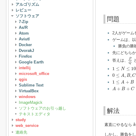
アルゴリズム
レビュー
ソフトウェア
問題
7-Zip
As/R
2人がゲーム
Atom
Aviutl
ゲームは、以
Docker
勝負の勝
DvorakJ
先にどちら
Firefox
P
Q
P
答えは、
Google Earth
Q
1
≤
N
≤
10
5
intellij
1
≤
≤
10
N
0
≤
A
,
B
,
C
≤
1
microsoft_office
0
≤
,
,
A
B
C
qgis
1
≤
A
+
B
1
≤
+
A
B
Sublime Text
A
+
B
+
C
=
10
+
+
A
B
C
VirtualBox
windows
ImageMagick
ソフトウェアのお引っ越し
解法
テキストエディタ
study
k
素直にやるなら
k
web_service
連絡先
しかし、勝負をし