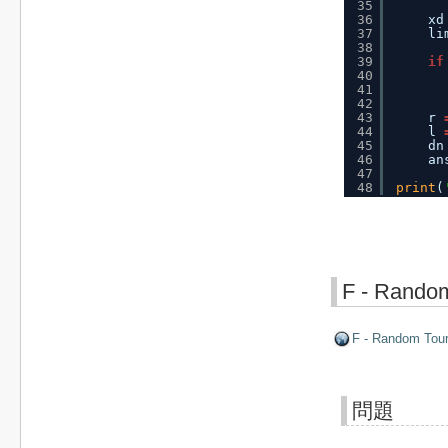
35
36
xd
37
li
38
39
if
40
41
42
43
r 
44
l 
45
dn
46
an
47
48
print
(
F - Rando
F - Random Tou
問題