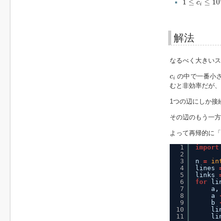
1
≤
≤
10
c
i
解法
なるべく大きいス
c
i
の中で一番小さ
c
i
むと非効率だが、
1つの辺にしか接
その辺のもう一方
よって再帰的に「
1
import
2
3
n 
=
in
4
lines 
5
links 
6
for
li
7
a,
8
a 
9
b 
10
li
11
li