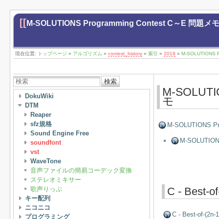
[[
M-SOLUTIONS Programming Contest C～E 問題メ
現在位置:
トップページ
»
アルゴリズム
»
contest_history
»
索引
»
2019
»
M-SOLUTIONS 
検索
M-SOLUTI
DokuWiki
モ
DTM
Reaper
sfz規格
M-SOLUTIONS Pro
Sound Engine Free
M-SOLUTI
soundfont
vst
WaveTone
音声ファイルの簡易コーデック変換
ステレオミキサー
歌声りっぷ
C - Best-of
キー配列
ニコニコ
C - Best-of-(2n-1
プログラミング