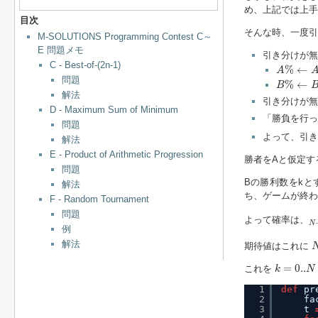
め、上記では上手
目次
そんな時、一度引
M-SOLUTIONS Programming Contest C～
E 問題メモ
引き分けが無
A
%
←
A
/
(
C - Best-of-(2n-1)
%
←
A
B
%
←
B
/
(
問題
%
←
B
解法
引き分けが無
D - Maximum Sum of Minimum
「勝負を行っ
問題
よって、引き
解法
E - Product of Arithmetic Progression
勝者をAと仮定す
問題
Bの勝利数をkと
解法
ち、ゲームが終わ
F - Random Tournament
N
問題
よって確率は、
N
例
解法
期待値はこれに
k
=
0..
N
−
1
=
0..
これを
k
N
1
def
pr
2
fa
3
t 