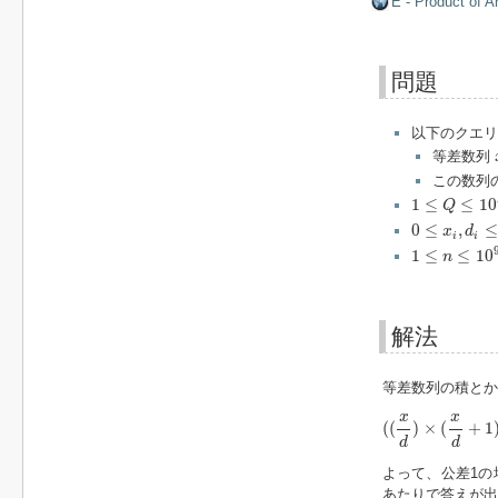
E - Product of A
問題
以下のクエ
等差数列
この数列
1
≤
Q
≤
10
5
1
≤
≤
10
Q
0
≤
x
i
,
d
i
≤
10
6
0
≤
,
≤
x
d
i
i
1
≤
n
≤
10
9
1
≤
≤
10
n
解法
等差数列の積とか
(
(
x
d
)
×
(
x
d
+
1
)
×
(
x
x
(
(
)
×
(
+
1
d
d
よって、公差1
あたりで答えが出