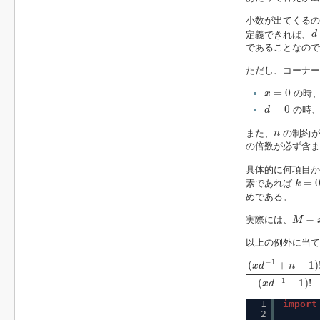
小数が出てくるの
d
定義できれば、
d
であることなので
ただし、コーナー
x
=
0
=
0
の時、
x
d
=
0
=
0
の時、
d
n
また、
の制約
n
の倍数が必ず含ま
具体的に何項目
k
=
0
=
素であれば
k
めである。
M
−
x
d
−
実際には、
M
以上の例外に当て
(
x
d
−
1
+
n
−
1
)
!
(
x
d
−
1
(
+
−
1
)
x
d
n
−
1
(
−
1
)
!
x
d
1
import
2