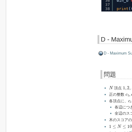
36
win_b 
37
38
print
(
D - Maxim
D - Maximum S
問題
N
1
,
2
,
.
1
,
2
,
頂点
N
c
1
,
,
正の整数
c
1
c
i
各頂点に、
c
i
各辺につ
全辺のス
木のスコアの
1
≤
N
≤
10
4
1
≤
≤
10
N
1
≤
c
i
≤
10
5