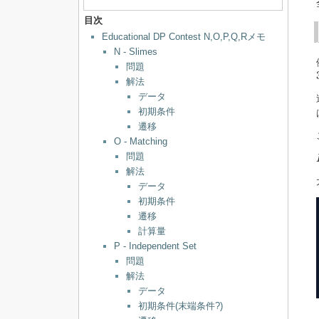
目次
Educational DP Contest N,O,P,Q,Rメモ
N - Slimes
問題
解法
データ
初期条件
遷移
O - Matching
問題
解法
データ
初期条件
遷移
計算量
P - Independent Set
問題
解法
データ
初期条件(末端条件?)