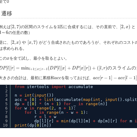
全て0
遷移
[
2
,
7
)
[
2
,
x
)
[
2
,
7
)
[
2
,
)
例えば
の区間のスライムを1匹に合成するには、その直前で、
と
x
3
～
6
3
～
6
の任意の数）
[
2
,
x
)
[
x
,
7
)
[
2
,
)
[
,
7
)
逆に、
や
がどう合成されたものであろうが、それぞれのコスト
x
x
は求められる。
x
この
を全て試し、最小を取るとよい。
x
D
P
[
l
]
[
r
]
=
min
l
+
1
≤
x
≤
r
−
1
(
D
P
[
l
]
[
x
]
+
D
P
[
x
]
[
r
]
)
+
(
[
l
,
r
)
の
ス
ラ
イ
ム
の
大
き
さ
合
[
]
[
]
=
min
(
[
]
[
]
+
[
]
[
]
)
+
(
[
,
)
の
ス
ラ
イ
ム
の
D
P
l
r
D
P
l
x
D
P
x
r
l
r
+
1
≤
≤
−
1
l
x
r
a
c
c
[
r
−
1
]
−
a
c
c
[
l
−
1
]
a
c
c
[
−
1
]
−
[
−
1
大きさの合計は、最初に累積和
を取っておけば、
a
c
c
a
c
c
r
a
c
c
l
1
from
itertools 
import
accumulate
2
3
n 
=
int
(
input
())
4
acc 
=
[
0
] 
+
list
(accumulate(
map
(
int
, 
input
().split
5
dp 
=
[[
0
] 
*
(n 
+
1
) 
for
_ 
in
range
(n)]
6
for
w 
in
range
(
2
, n 
+
1
):
7
for
l 
in
range
(n 
-
w 
+
1
):
8
r 
=
l 
+
w
9
dp[l][r] 
=
min
(dp[l][m] 
+
dp[m][r] 
for
m 
i
10
print
(dp[
0
][n])