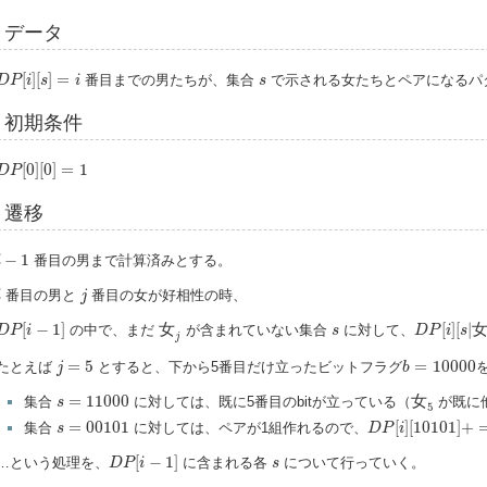
データ
D
P
[
i
]
[
s
]
=
i
s
[
]
[
]
=
番目までの男たちが、集合
で示される女たちとペアになるパ
D
P
i
s
i
s
初期条件
D
P
[
0
]
[
0
]
=
1
[
0
]
[
0
]
=
1
D
P
遷移
−
1
−
1
番目の男まで計算済みとする。
i
j
番目の男と
番目の女が好相性の時、
i
j
女
j
D
P
[
i
]
[
s
|
女
j
D
P
[
i
−
1
]
s
[
−
1
]
女
[
]
[
|
の中で、まだ
が含まれていない集合
に対して、
D
P
i
s
D
P
i
s
j
j
=
5
b
=
10000
=
5
=
10000
たとえば
とすると、下から5番目だけ立ったビットフラグ
j
b
女
5
s
=
11000
=
11000
女
集合
に対しては、既に5番目のbitが立っている（
が既に
s
5
D
P
[
i
]
[
10101
]
+
=
D
s
=
00101
=
00101
[
]
[
10101
]
+
集合
に対しては、ペアが1組作れるので、
s
D
P
i
D
P
[
i
−
1
]
s
[
−
1
]
…という処理を、
に含まれる各
について行っていく。
D
P
i
s