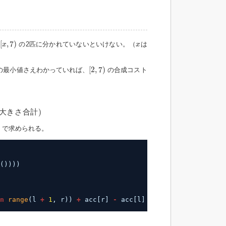
[
x
,
7
)
x
[
,
7
)
の2匹に分かれていないといけない。（
は
x
x
[
2
,
7
)
[
2
,
7
)
の最小値さえわかっていれば、
の合成コスト
計
)
大
き
さ
合
計
)
]
で求められる。
())))
n
range
(l 
+
1
, r)) 
+
acc[r] 
-
acc[l]