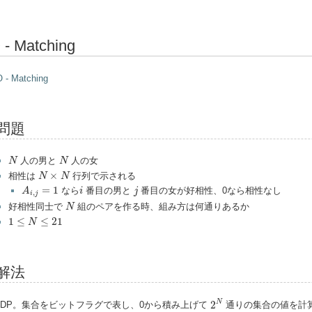
 - Matching
 - Matching
問題
N
N
人の男と
人の女
N
N
N
×
N
×
相性は
行列で示される
N
N
A
i
,
j
=
1
i
j
=
1
なら
番目の男と
番目の女が好相性、0なら相性なし
A
i
j
,
i
j
N
好相性同士で
組のペアを作る時、組み方は何通りあるか
N
1
≤
N
≤
21
1
≤
≤
21
N
解法
2
N
N
2
itDP。集合をビットフラグで表し、0から積み上げて
通りの集合の値を計