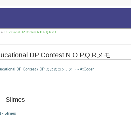
]
9
»
Educational DP Contest N,O,P,Q,Rメモ
ucational DP Contest N,O,P,Q,Rメモ
ucational DP Contest / DP まとめコンテスト - AtCoder
 - Slimes
 - Slimes