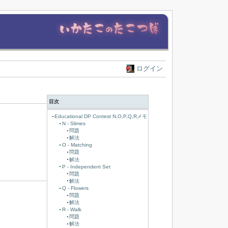
ログイン
目次
Educational DP Contest N,O,P,Q,Rメモ
N - Slimes
問題
解法
O - Matching
問題
解法
P - Independent Set
問題
解法
Q - Flowers
問題
解法
R - Walk
問題
解法