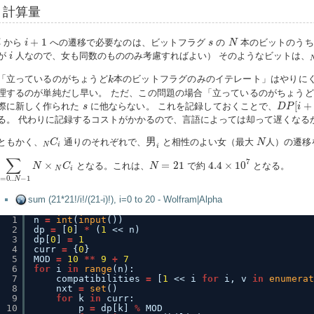
計算量
i
+
1
N
s
+
1
から
への遷移で必要なのは、ビットフラグ
の
本のビットのうち
i
i
s
N
i
が
人なので、女も同数のもののみ考慮すればよい） そのようなビットは、
i
k
「立っているのがちょうど
本のビットフラグのみのイテレート」はやりに
k
理するのが単純だし早い。 ただ、この問題の場合「立っているのがちょうど
D
P
[
i
+
1
]
s
[
+
際に新しく作られた
に他ならない。 これを記録しておくことで、
s
D
P
i
る。 代わりに記録するコストがかかるので、言語によっては却って遅くなる
男
i
N
C
i
N
男
ともかく、
通りのそれぞれで、
と相性のよい女（最大
人）の遷移
C
N
N
i
i
∑
i
=
0..
N
−
1
N
×
N
C
i
4.4
×
10
7
∑
N
=
21
7
×
=
21
4.4
×
10
となる。これは、
で約
となる。
N
C
N
N
i
=
0..
−
1
N
sum (21*21!/i!/(21-i)!), i=0 to 20 - Wolfram|Alpha
1
n 
=
int
(
input
())
2
dp 
=
[
0
] 
*
(
1
<< n)
3
dp[
0
] 
=
1
4
curr 
=
{
0
}
5
MOD 
=
10
*
*
9
+
7
6
for
i 
in
range
(n):
7
compatibilities 
=
[
1
<< i 
for
i, v 
in
enumerat
8
nxt 
=
set
()
9
for
k 
in
curr:
10
p 
=
dp[k] 
%
MOD