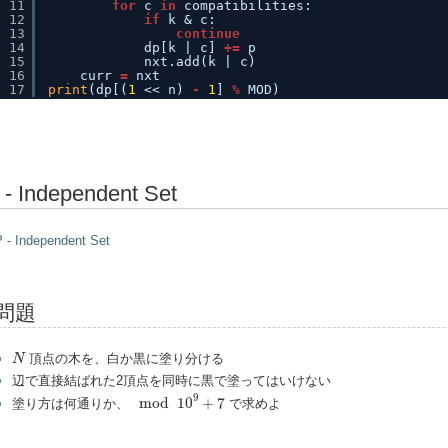
11
for
c 
in
compatibilities:
12
if
k & c:
13
continue
14
dp[k | c] 
+
=
p
15
nxt.add(k | c)
16
curr 
=
nxt
17
print
(dp[(
1
<< n) 
-
1
] 
%
MOD)
 - Independent Set
 - Independent Set
問題
N
頂点の木を、白か黒に塗り分ける
N
辺で直接結ばれた2頂点を同時に黒で塗ってはいけない
mod
10
9
+
7
9
mod
10
+
7
塗り方は何通りか、
で求めよ