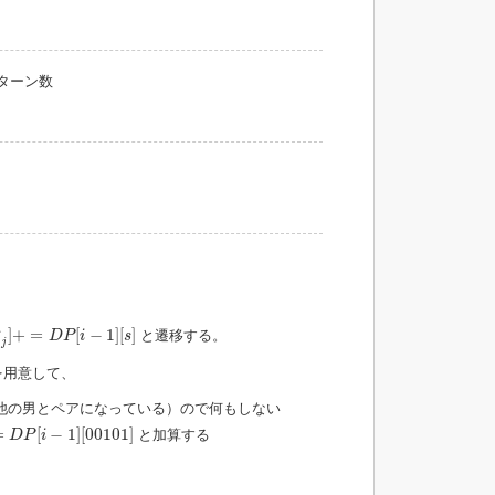
ターン数
]
+
=
D
P
[
i
−
1
]
[
s
]
女
]
+
=
[
−
1
]
[
]
と遷移する。
D
P
i
s
j
を用意して、
他の男とペアになっている）ので何もしない
P
[
i
−
1
]
[
00101
]
=
[
−
1
]
[
00101
]
と加算する
D
P
i