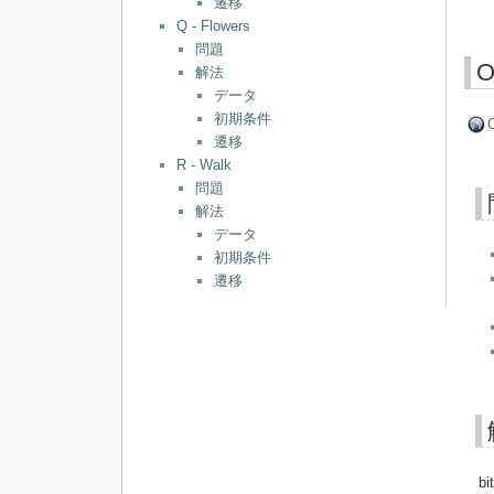
遷移
Q - Flowers
問題
O
解法
データ
初期条件
O
遷移
R - Walk
問題
解法
データ
初期条件
遷移
b