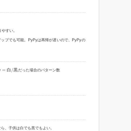
りやすい。
プでも可能。PyPyは再帰が遅いので、PyPyの
w
=
白
/
黒
=
白
/
黒
だった場合のパターン数
w
ら、子供は白でも黒でもよい。