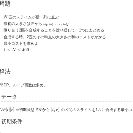
問題
N
匹のスライムが横一列に並ぶ
N
a
1
,
a
2
,
.
.
.
,
a
N
,
,
.
.
.
,
最初の大きさは左から
a
a
a
1
2
N
隣り合う2匹を合成することを繰り返して、1つにまとめる
合成する時、2匹のその時点の大きさの和のコストがかかる
最小コストを求めよ
1
≤
N
≤
400
1
≤
≤
400
N
解法
間DP。ループ回数は多め。
データ
D
P
[
l
]
[
r
]
=
[
l
,
r
)
[
]
[
]
=
[
,
)
初期状態で左から
の区間のスライムを1匹に合成する最小コ
D
P
l
r
l
r
初期条件