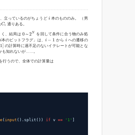
i
、立っているのがちょうど
本のもののみ。 （男
i
N
C
i
通りある。
C
N
i
0
～
2
N
N
0
～
2
くく、結局は
を回して条件に合う物のみ処
i
i
−
1
i
−
1
本のビットフラグ」は、
から
への遷移の
i
i
i
1
]
の計算時に過不足のないイテレートが可能とな
かも知れないが……。
を行うので、全体での計算量は
e
(
input
().split()) 
if
v 
=
=
'1'
]