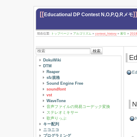
[[
]
Educational DP Contest N,O,P,Q,Rメモ
現在位置:
トップページ
»
アルゴリズム
»
contest_history
»
索引
»
201
検索
Ed
DokuWiki
DTM
Reaper
Ed
sfz規格
Sound Engine Free
soundfont
vst
WaveTone
N
音声ファイルの簡易コーデック変換
ステレオミキサー
歌声りっぷ
N
キー配列
ニコニコ
プログラミング