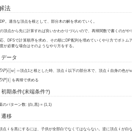
解法
DP。適当な頂点を根として、部分木の解を求めていく。
の頂点から先に計算すれば良いかわかりづらいので、再帰関数で書くのがや
応、DFSで計算順序を求め、その順にDP配列を埋めていくやり方でボトムアッ
度が必要な場合はそのようなやり方をする。
データ
D
P
[
i
]
[
w
]
=
i
i
[
]
[
]
=
頂点1と根とした時、頂点
以下の部分木で、頂点
自身の色が
D
P
i
w
i
i
D
P
[
1
]
[
1
]
を再帰で求める
D
P
初期条件(末端条件?)
葉のパターン数: (白,黒) = (1,1)
遷移
i
i
頂点
を黒にするには、子供が全部白でなくてはならない。逆に頂点
が白な
i
i