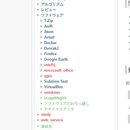
アルゴリズム
レビュー
ソフトウェア
7-Zip
As/R
Atom
Aviutl
Docker
DvorakJ
Firefox
Google Earth
intellij
microsoft_office
qgis
Sublime Text
区
VirtualBox
windows
ImageMagick
ソフトウェアのお引っ越し
テキストエディタ
study
web_service
連絡先