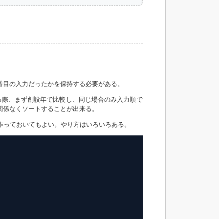
番目の入力だったかを保持する必要がある。
る際、まず
創設年
で比較し、同じ場合のみ
入力順
で
関係なくソートすることが出来る。
tを作っておいてもよい。やり方はいろいろある。