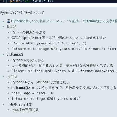
13
print
(
'\n'
.join(buf))
Pythonの文字列整形について
Pythonの新しい文字列フォーマット : %記号、str.format()から文字列補
%表記
Pythonの初期からある
C言語のprintfとほぼ同じ表記で慣れた人にとっては覚えやすい
“%s is %02d years old.” % ('Tom', 6)
“%(name)s is %(age)02d years old.” % {'name': 'Tom
str.format()
Python2の頃からある
より多機能だが、覚えるのも大変（基本だけなら%表記と似ている）
“{name} is {age:02d} years old.”.format(name='Tom'
f文字列
Python3.6から（AtCoderでは使えない）
str.format()と同じような書き方で、変数名を直接埋め込む形で書ける
name, age = 'Tom', 6
f“{name} is {age:02d} years old.”
（番外: str.zfill()）
ゼロ埋め専用関数