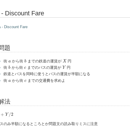
 - Discount Fare
 - Discount Fare
問題
b
X
a
街
から街
までの鉄道の運賃が
円
a
b
X
b
Y
c
街
から街
までのバスの運賃が
円
b
c
Y
鉄道とバスを同時に使うとバスの運賃が半額になる
a
c
街
から街
までの交通費を求めよ
a
c
解法
+
Y
/
2
+
/
2
Y
スのみ半額になるところとか問題文の読み取りミスに注意