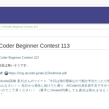
8
»
AtCoder Beginner Contest 113
Coder Beginner Contest 113
Coder Beginner Contest 113
放送は無いそうです。
df:
https://img.atcoder.jp/abc113/editorial.pdf
hokudai(高橋 直大)さんのツイート: "今日は強行開催なので鯖が半分だった
めんなさい＞＜ 先日から発信し続けてた通り、AtCoder社員全員不在でサポ
いのでご了承ください！ （勝手にUnrated判断しても責任は取れません
"