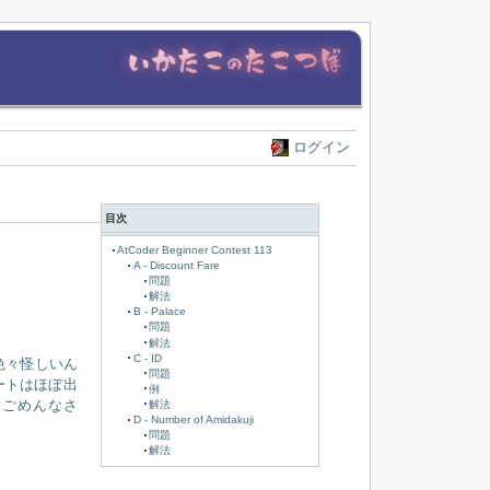
ログイン
目次
AtCoder Beginner Contest 113
A - Discount Fare
問題
解法
B - Palace
問題
解法
C - ID
り色々怪しいん
問題
ートはほぼ出
例
！ごめんなさ
解法
D - Number of Amidakuji
問題
解法