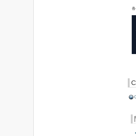
各
C
C