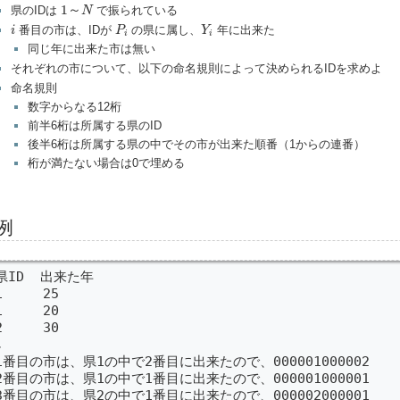
1
～
N
1
～
県のIDは
で振られている
N
i
P
i
Y
i
番目の市は、IDが
の県に属し、
年に出来た
i
P
Y
i
i
同じ年に出来た市は無い
それぞれの市について、以下の命名規則によって決められるIDを求めよ
命名規則
数字からなる12桁
前半6桁は所属する県のID
後半6桁は所属する県の中でその市が出来た順番（1からの連番）
桁が満たない場合は0で埋める
例
県ID  出来た年

1     25

1     20

2     30



1番目の市は、県1の中で2番目に出来たので、000001000002

2番目の市は、県1の中で1番目に出来たので、000001000001

3番目の市は、県2の中で1番目に出来たので、000002000001