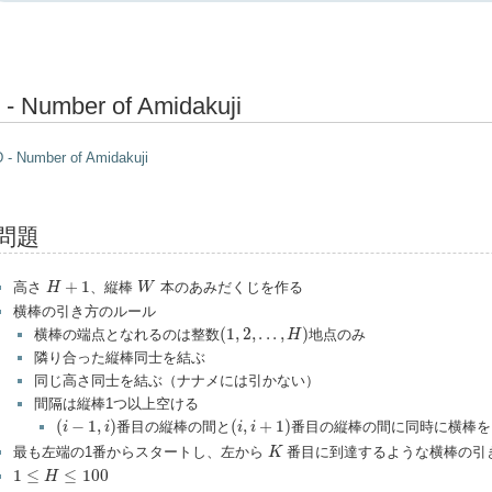
 - Number of Amidakuji
 - Number of Amidakuji
問題
H
+
1
W
+
1
高さ
、縦棒
本のあみだくじを作る
H
W
横棒の引き方のルール
(
1
,
2
,
.
.
.
,
H
)
(
1
,
2
,
.
.
.
,
)
横棒の端点となれるのは整数
地点のみ
H
隣り合った縦棒同士を結ぶ
同じ高さ同士を結ぶ（ナナメには引かない）
間隔は縦棒1つ以上空ける
(
i
−
1
,
i
)
(
i
,
i
+
1
)
(
−
1
,
)
(
,
+
1
)
番目の縦棒の間と
番目の縦棒の間に同時に横棒を
i
i
i
i
K
最も左端の1番からスタートし、左から
番目に到達するような横棒の引
K
1
≤
H
≤
100
1
≤
≤
100
H