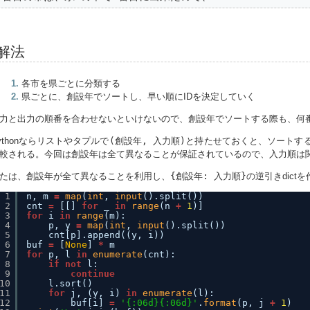
解法
各市を県ごとに分類する
県ごとに、創設年でソートし、早い順にIDを決定していく
力と出力の順番を合わせないといけないので、創設年でソートする際も、何
ythonならリストやタプルで
(創設年, 入力順)
と持たせておくと、ソートす
較される。今回は創設年は全て異なることが保証されているので、入力順は
たは、創設年が全て異なることを利用し、
{創設年: 入力順}
の逆引きdic
1
n, m 
=
map
(
int
, 
input
().split())
2
cnt 
=
[[] 
for
_ 
in
range
(n 
+
1
)]
3
for
i 
in
range
(m):
4
p, y 
=
map
(
int
, 
input
().split())
5
cnt[p].append((y, i))
6
buf 
=
[
None
] 
*
m
7
for
p, l 
in
enumerate
(cnt):
8
if
not
l:
9
continue
10
l.sort()
11
for
j, (y, i) 
in
enumerate
(l):
12
buf[i] 
=
'{:06d}{:06d}'
.
format
(p, j 
+
1
)