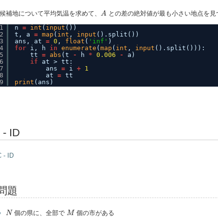
A
候補地について平均気温を求めて、
との差の絶対値が最も小さい地点を見
A
1
n 
=
int
(
input
())
2
t, a 
=
map
(
int
, 
input
().split())
3
ans, at 
=
0
, 
float
(
'inf'
)
4
for
i, h 
in
enumerate
(
map
(
int
, 
input
().split())):
5
tt 
=
abs
(t 
-
h 
*
0.006
-
a)
6
if
at > tt:
7
ans 
=
i 
+
1
8
at 
=
tt
9
print
(ans)
 - ID
 - ID
問題
N
M
個の県に、全部で
個の市がある
N
M