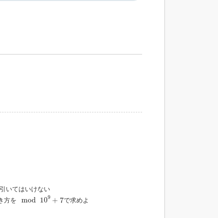
引いてはいけない
mod
10
9
+
7
9
mod
10
+
7
き方を
で求めよ