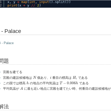
1
x, y 
=
map
(
int
, 
input
().split())
2
print
(x 
+
y 
/
/
2
)
 - Palace
 - Palace
問題
宮殿を建てる
N
i
H
i
宮殿の建設候補地は
個あり、
番目の標高は
である
N
i
H
i
h
T
−
0.006
h
−
0.006
この国では標高
の地点の平均気温は
である
h
T
h
A
平均気温が
に最も近い地点に宮殿を建てたい時、何番目の建設候補地が
A
解法