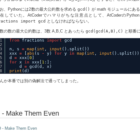
1
2
N
お、Pythonには2数の最大公約数を求める
gcd()
が math モジュールにあるが、P
在していた。AtCoderでハマりがちな注意点として、AtCoderのPyt
ractions import gcd
としなければならない。
数の数の最大公約数は、3数 A,B,C とあったら
gcd(gcd(A,B),C)
と順番に
1
from
fractions 
import
gcd
2
3
n, s 
=
map
(
int
, 
input
().split())
4
xxx 
=
[
abs
(s 
-
y) 
for
y 
in
map
(
int
, 
input
().split())
5
d 
=
xxx[
0
]
6
for
x 
in
xxx[
1
:]:
7
d 
=
gcd(d, x)
8
print
(d)
んか本番では別の偽解法で通ってしまった。
 - Make Them Even
D - Make Them Even