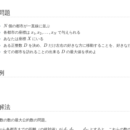
問題
N
個の都市が一直線に並ぶ
N
x
1
,
x
2
,
.
.
.
,
x
N
,
,
.
.
.
,
各都市の座標は
で与えられる
x
x
x
1
2
N
X
あなたは座標
にいる
X
D
D
ある正整数
を決め、
だけ左右の好きな方に移動することを、好きな
D
D
D
全ての都市を訪れることの出来る
の最大値を求めよ
D
例
解法
数の数の最大公約数の問題。
d
1
,
d
2
,
.
.
.
,
d
N
,
,
.
.
.
,
から各都市までの距離（の絶対値）が
とすると、これらの数
d
d
d