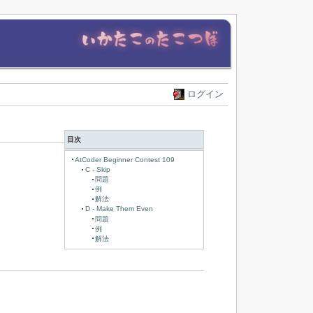
ログイン
目次
AtCoder Beginner Contest 109
C - Skip
問題
例
解法
D - Make Them Even
問題
例
解法