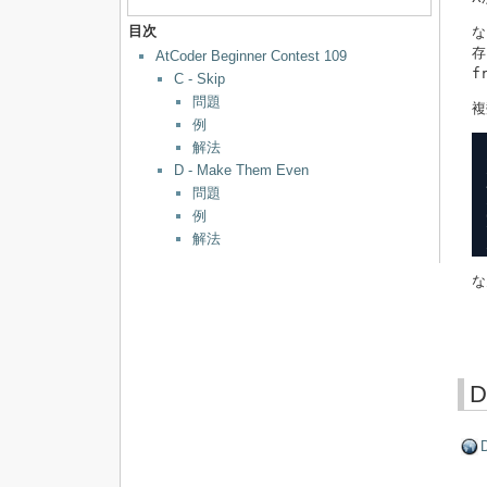
目次
な
存
AtCoder Beginner Contest 109
f
C - Skip
問題
複
例
解法
D - Make Them Even
問題
例
解法
な
D