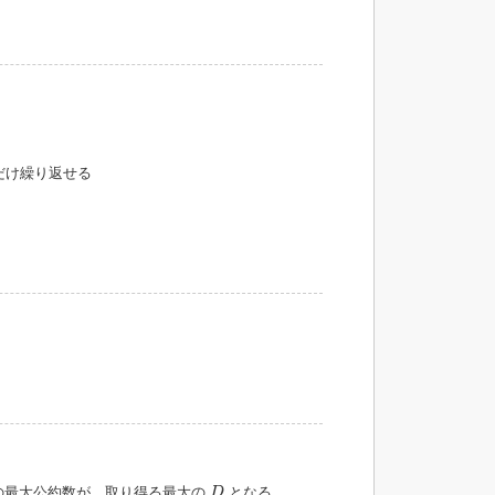
だけ繰り返せる
D
の最大公約数が、取り得る最大の
となる。
D