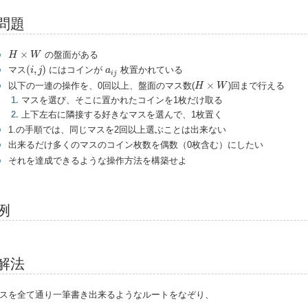
問題
H
×
W
×
の盤面がある
H
W
(
i
,
j
)
a
i
j
(
,
)
マス
にはコインが
枚置かれている
i
j
a
i
j
H
×
W
×
以下の一連の操作を、0回以上、盤面のマス数(
)回まで行える
H
W
マスを選び、そこに置かれたコインを1枚だけ取る
上下左右に隣接する好きなマスを選んで、1枚置く
1.の手順では、同じマスを2回以上選ぶことは出来ない
出来るだけ多くのマスのコイン枚数を偶数（0枚含む）にしたい
それを達成できるような操作方法を構築せよ
例
解法
スを全て通り一筆書き出来るようなルートをなぞり、