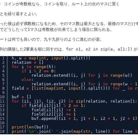
コインが奇数枚なら、コインを取り、ルート上の次のマスに置く
とを繰り返すとよい。
った後は必ず偶数枚になるため、そのマス数は最大となる。最後のマスだけ
でどうしたって1マスは奇数枚が出来てしまう場合に限られる。
ートは何でも良いので、九十九折りのように進むのが楽。
列の隣接した2要素を順に回すのは、
for x1, x2 in zip(a, a[1:])
が
1
h, w 
=
map
(
int
, 
input
().split())
2
relation 
=
[]
3
for
i 
in
range
(h):
4
if
i 
%
2
=
=
0
:
5
relation.extend((i, j) 
for
j 
in
range
(w))
6
else
:
7
relation.extend((i, j) 
for
j 
in
range
(w 
-
1
8
field 
=
[
list
(
map
(
int
, 
input
().split())) 
for
_ 
in
r
9
10
buf 
=
[]
11
for
(i1, j1), (i2, j2) 
in
zip
(relation, relation[
1
:
12
if
field[i1][j1] 
%
2
=
=
1
:
13
field[i1][j1] 
-
=
1
14
field[i2][j2] 
+
=
1
15
buf.append((i1 
+
1
, j1 
+
1
, i2 
+
1
, j2 
+
1
)
16
17
print
(
len
(buf))
18
print
(
'\n'
.join(
' '
.join(
map
(
str
, line)) 
for
line 
i