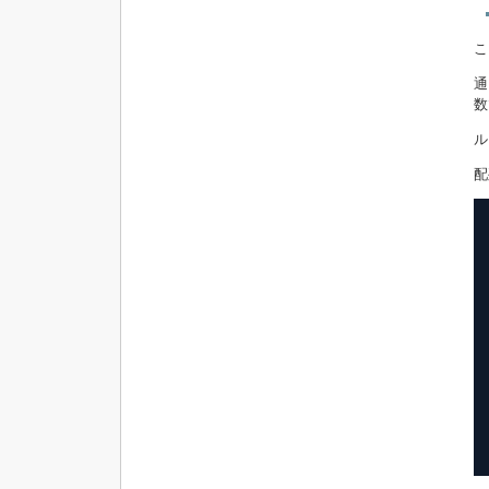
こ
通
数
ル
配