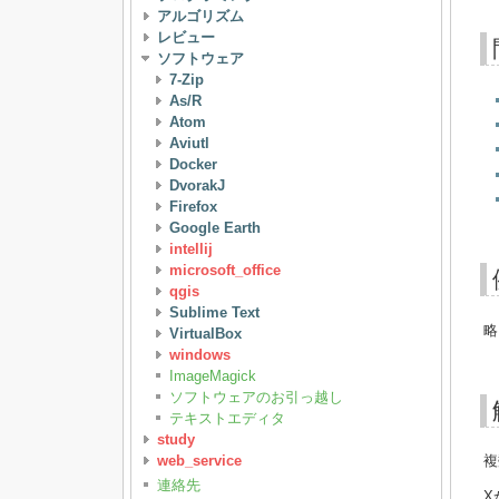
アルゴリズム
レビュー
ソフトウェア
7-Zip
As/R
Atom
Aviutl
Docker
DvorakJ
Firefox
Google Earth
intellij
microsoft_office
qgis
Sublime Text
略
VirtualBox
windows
ImageMagick
ソフトウェアのお引っ越し
テキストエディタ
study
web_service
複
連絡先
X