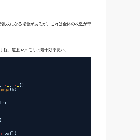
奇数枚になる場合があるが、これは全体の枚数が奇
手軽。速度やメモリは若干効率悪い。
, 
-
1
, 
-
1
))
ange
(h)]
]):
)
n
buf))