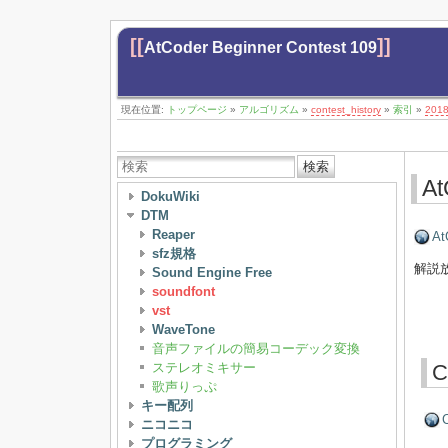
[[
]]
AtCoder Beginner Contest 109
現在位置:
トップページ
»
アルゴリズム
»
contest_history
»
索引
»
201
検索
At
DokuWiki
DTM
Reaper
At
sfz規格
解説
Sound Engine Free
soundfont
vst
WaveTone
音声ファイルの簡易コーデック変換
ステレオミキサー
C
歌声りっぷ
キー配列
C
ニコニコ
プログラミング