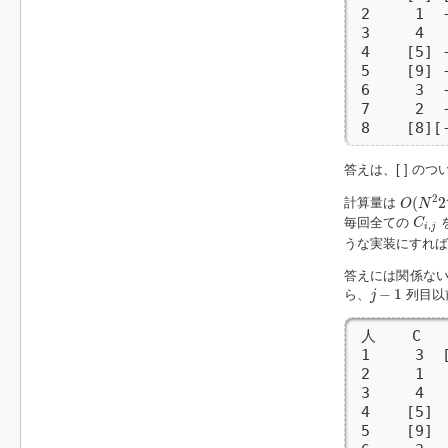
 2     1  -
 3     4   
 4    [5] -
 5    [9] -
 6     3  -
 7     2  -
 8    [8][
答えは、[ ] の
O
(
N
2
2
2
(
2
計算量は
O
N
C
i
,
j
毎回全ての
C
,
i
j
うな実装にすれ
答えには関係ない
j
−
1
−
1
ら、
列目以
j
 人    C

 1     3  [
 2     1   
 3     4   
 4    [5]  
 5    [9]  