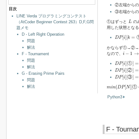
②左端からの
目次
③右端からの
LINE Verda プログラミングコンテスト
L
①はずっと
の
（AtCoder Beginner Contest 263）D,F,G問
L
用した状態となる
題メモ
D - Left Right Operation
D
P
[
i
]
[
k
=
①
/
[
]
[
=
D
P
i
k
問題
解法
かならず①→②→
i
−
1
→
i
−
1
→
なので、
i
F - Tournament
D
P
[
i
]
[
①
]
=
D
問題
[
]
[
①
]
=
D
P
i
解法
D
P
[
i
]
[
②
]
=
m
[
]
[
②
]
=
D
P
i
G - Erasing Prime Pairs
D
P
[
i
]
[
③
]
=
m
[
]
[
③
]
=
D
P
i
問題
m
i
n
(
D
P
[
N
]
[
①
～
解法
(
[
]
[
①
m
i
n
D
P
N
Python3
F - Tourna