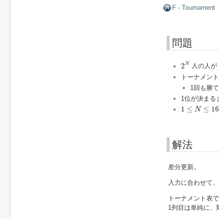
F - Tournament
問題
2
N
N
2
人の人が
トーナメン
1回も勝
1位が決まる
1
≤
N
≤
16
1
≤
≤
16
N
解法
差分更新。
入力に合わせて、
トーナメント表
1列目は単純に、