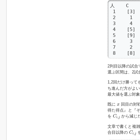
人    C

 1    [3]  
 2     1   
 3     4   
 4    [5]  
 5    [9]  
 6     3   
 7     2   
 8    [8] 
2列目以降の試合
選ぶ区間は、2試
1,2回だけ勝って
ち進んだ方がよい
最大値を選ぶ対象
x
既に
回目の対
x
得た得点』と『
C
i
,
j
を
から減じ
C
,
i
j
文章で書くと複
C
i
,
j
合目以降の
C
,
i
j