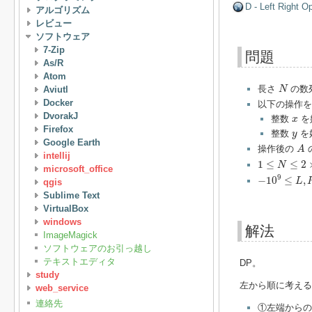
D - Left Right O
アルゴリズム
レビュー
ソフトウェア
7-Zip
問題
As/R
Atom
N
長さ
の数
Aviutl
N
Docker
以下の操作を
DvorakJ
x
整数
を
x
Firefox
y
整数
を
y
Google Earth
A
操作後の
A
intellij
1
≤
N
≤
2
×
10
5
1
≤
≤
2
N
microsoft_office
−
10
9
≤
L
,
R
,
A
9
−
10
≤
,
L
qgis
Sublime Text
VirtualBox
windows
解法
ImageMagick
ソフトウェアのお引っ越し
テキストエディタ
DP。
study
左から順に考える
web_service
連絡先
①左端からの