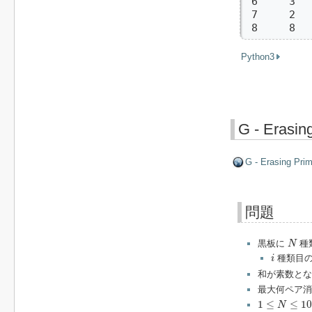
 6     3   
 7     2   
 8     8  
Python3
G - Erasin
G - Erasing Prim
問題
N
黒板に
種
N
i
種類目
i
和が素数とな
最大何ペア消
1
≤
N
≤
100
1
≤
≤
10
N