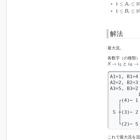
1
≤
A
i
≤
10
7
1
≤
≤
1
A
i
1
≤
B
i
≤
10
9
1
≤
≤
1
B
i
解法
最大流。
各数字（の種類）
S
→
i
L
i
R
→
→
→
と
S
i
i
L
R
A1=1, B1=4

A2=2, B2=3

A3=5, B3=2

          i
   ┌(4)─ 1 
   │       
 S ┼(3)─ 2 
   │       
   └(2)─ 5
これで最大流を流