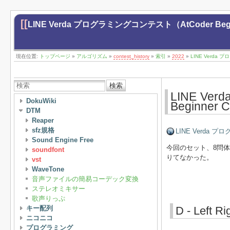
[[
LINE Verda プログラミングコンテスト（AtCoder Begin
現在位置:
トップページ
»
アルゴリズム
»
contest_history
»
索引
»
2022
»
LINE Verda 
検索
LINE V
DokuWiki
Beginner
DTM
Reaper
sfz規格
LINE Verda プロ
Sound Engine Free
今回のセット、8問
soundfont
りてなかった。
vst
WaveTone
音声ファイルの簡易コーデック変換
ステレオミキサー
歌声りっぷ
キー配列
D - Left Ri
ニコニコ
プログラミング