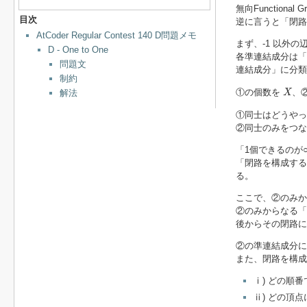
無向Function
目次
逆に言うと「閉路
AtCoder Regular Contest 140 D問題メモ
まず、-1 以外の
D - One to One
各準連結成分は「
問題文
連結成分」に分類
制約
X
①の個数を
、
解法
X
①同士はどうやっ
②同士のみをつな
「1個できるのが
「閉路を構成する
る。
ここで、②のみか
②のみからなる「
後からその閉路に
②の準連結成分
また、閉路を構
ⅰ) どの順
ⅱ) どの頂