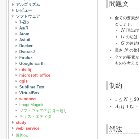
問題文
アルゴリズム
レビュー
ソフトウェア
全ての要素
7-Zip
とします。
N
As/R
頂点の
N
Atom
G
の辺は
G
Aviutl
G
の連結
G
Docker
N
長さ
の整
N
DvorakJ
全ての要素
Firefox
ものを考え
Google Earth
intellij
microsoft_office
qgis
制約
Sublime Text
VirtualBox
1
≤
N
≤
2000
windows
1
≤
≤
20
N
A
i
1
ImageMagick
1
は
以
A
i
ソフトウェアのお引っ越し
テキストエディタ
study
解法
web_service
連絡先