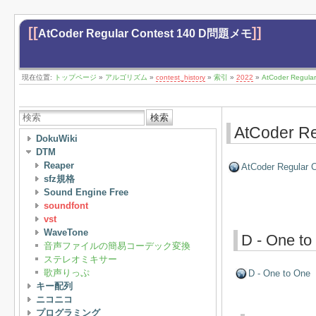
[[
]]
AtCoder Regular Contest 140 D問題メモ
現在位置:
トップページ
»
アルゴリズム
»
contest_history
»
索引
»
2022
»
AtCoder Regul
検索
AtCoder R
DokuWiki
DTM
Reaper
AtCoder Regular C
sfz規格
Sound Engine Free
soundfont
vst
WaveTone
D - One to
音声ファイルの簡易コーデック変換
ステレオミキサー
歌声りっぷ
D - One to One
キー配列
ニコニコ
プログラミング