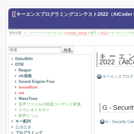
[[
キーエンスプログラミングコンテスト2022（AtCoder Begi
現在位置:
トップページ
»
アルゴリズム
»
contest_history
»
索引
»
2022
»
キーエンスプログラミ
検索
キーエ
DokuWiki
2022（AtC
DTM
Reaper
sfz規格
キーエンスプログラミング
Sound Engine Free
soundfont
vst
WaveTone
音声ファイルの簡易コーデック変換
G - Securi
ステレオミキサー
歌声りっぷ
キー配列
G - Security Ca
ニコニコ
プログラミング