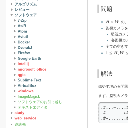
アルゴリズム
問題
レビュー
ソフトウェア
H
×
W
7-Zip
×
の、
H
W
As/R
監視カメラを
Atom
監視カメ
Aviutl
各監視カ
Docker
全ての空きマ
DvorakJ
1
≤
H
,
W
≤
300
1
≤
,
Firefox
H
W
Google Earth
intellij
microsoft_office
解法
qgis
Sublime Text
VirtualBox
燃やす埋める問題
windows
まず、監視カメラ
ImageMagick
ソフトウェアのお引っ越し
.#...←.
テキストエディタ
.#......
study
.#→....
web_service
連絡先