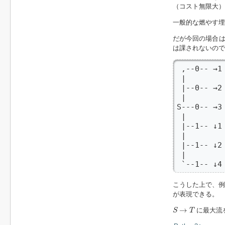
（コスト無限大）
一般的な燃やす埋
だが今回の場合は
は課されないので
 ,--0-- →1 
 |       
 |--0-- →
 |         
S---0-- →3 
 |         
 |--1-- ↓1 
 |       
 |--1-- ↓
 |         
 `--1-- ↓4
こうした上で、例
が表現できる。
S
→
T
→
に最大流
S
T