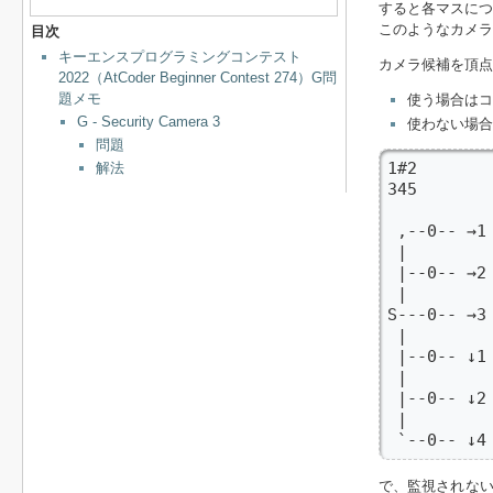
すると各マスにつ
このようなカメ
目次
キーエンスプログラミングコンテスト
カメラ候補を頂点
2022（AtCoder Beginner Contest 274）G問
題メモ
使う場合はコ
G - Security Camera 3
使わない場合
問題
1#2

解法
345

 ,--0-- →
 |       
 |--0-- →2 
 |         
S---0-- →3 
 |         
 |--0-- ↓1 
 |         
 |--0-- ↓2 
 |         
 `--0-- ↓4
で、監視されな