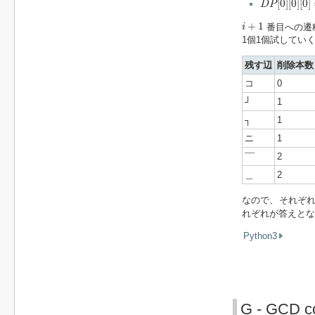
[
0
]
[
0
]
[
0
]
D
P
i
+
1
+
1
番目への遷
i
1個1個試してい
残す辺
削除本数
コ
0
┘
1
┐
1
ニ
1
¯¯
2
＿
2
なので、それぞ
れぞれが答えとな
Python3
G - GCD co