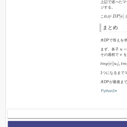
上記で述べたマ
ジする。
D
P
[
v
]
[
]
これが
D
P
v
まとめ
木DPで答えを
u
=
u
=
まず、各子
u
v
その過程で
を
v
t
m
p
[
v
]
[
u
1
]
,
t
m
p
[
]
[
]
,
t
m
p
v
u
t
m
1
1つになるまで
木DPが最後ま
Python3