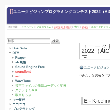
[[
ユニークビジョンプログラミングコンテスト2022（AtCoder B
現在位置:
トップページ
»
アルゴリズム
»
contest_history
»
索引
»
2022
»
ユニークビジョンプロ
検索
ユニーク
DokuWiki
2022（AtC
DTM
モ
Reaper
sfz規格
Sound Engine Free
ユニークビジョンプログ
soundfont
Gみたいな実装をバ
vst
WaveTone
音声ファイルの簡易コーデック変換
ステレオミキサー
歌声りっぷ
キー配列
E - K-colin
ニコニコ
プログラミング