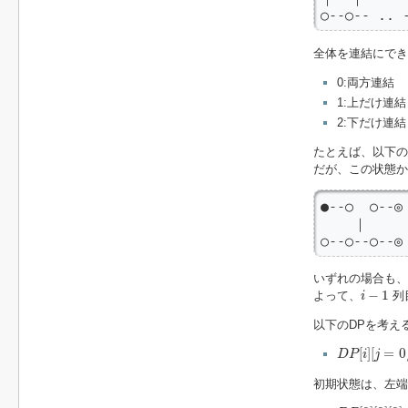
○--○-- .. 
全体を連結にでき
0:両方連結
1:上だけ連結
2:下だけ連結
たとえば、以下の
だが、この状態
●--○  ○--◎

    ｜

○--○--○--◎
いずれの場合も、
i
−
1
−
1
よって、
列
i
以下のDPを考え
D
P
[
i
]
[
j
=
0
/
1
/
[
]
[
=
0
D
P
i
j
初期状態は、左端
D
P
[
0
]
[
0
]
[
0
]
=