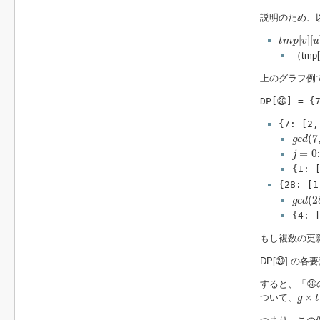
説明のため、
t
m
p
[
v
]
[
u
]
[
]
[
t
m
p
v
u
（tmp
上のグラフ例で
DP[㉘] = {7
{7: [2,
g
c
d
(
7
(
7
g
c
d
j
=
0
=
0
j
{1: 
{28: [1
g
c
d
(
2
(
2
g
c
d
{4: 
もし複数の更
DP[㉘] の
すると、「㉘
g
×
t
×
ついて、
g
t