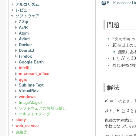
E - K-colinear Li
アルゴリズム
レビュー
ソフトウェア
7-Zip
問題
As/R
Atom
2次元平面上
Aviutl
K
Docker
個以上の
K
DvorakJ
無数にある場
1
≤
N
≤
300
Firefox
1
≤
≤
30
N
Google Earth
同じ座標に複
intellij
microsoft_office
qgis
Sublime Text
解法
VirtualBox
windows
K
=
1
=
1
のとき、1
K
ImageMagick
ソフトウェアのお引っ越し
K
≥
2
≥
2
以下、
と
K
テキストエディタ
study
直線の方程式は
web_service
小数になったりの
連絡先
a
x
+
b
y
+
c
=
0
+
+
=