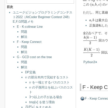
a
x
b
y
c
(
a
,
b
,
c
)
(
,
,
)
この
のパ
a
b
c
目次
ただし、同じ直線
ユニークビジョンプログラミングコンテス
ト2022（AtCoder Beginner Contest 248）
a
,
b
,
は最大公
a
b
E,F,G問題メモ
正負逆転し
E - K-colinear Line
問題
全2点ペアで、
k
(
k
−
1
)
2
解法
(
−
1
)
k
k
回カウ
F - Keep Connect
2
問題
K
(
K
−
1
)
2
(
−
1
)
K
K
解法
回以
2
G - GCD cost on the tree
Python3
問題
解法
DP定義
v
の部分木内で完結するコスト
v
v
を一端とするパスのコスト
v
F - Keep C
v
の子孫同士を結ぶパスのコス
v
ト
3つ以上の子がある場合
F - Keep Connec
tmp[v] を使う理由
D
P
[
v
]
[
]
をまとめる
D
P
v