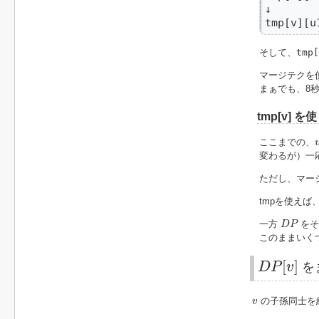
↓

tmp[v][u
そして、
tmp[
マージテクを
まぁでも、8
tmp[v] 
ここまでの、
変わるが）一
ただし、マー
tmpを使え
D
P
一方
をそ
D
P
このままいく
D
P
[
v
]
[
]
D
P
v
を
v
の子孫同士を
v