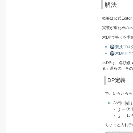
解法
概要は公式Editor
実装が重ための木
木DPで答えを求
競技プログ
木DPと全
木DPは、各頂点
る」過程の、その
DP定義
で、いろいろ考
D
P
[
v
]
[
g
]
[
j
:
[
]
[
]
[
D
P
v
g
j
j
=
0
=
0
:
j
j
=
1
=
1
:
j
ちょっと入れ子