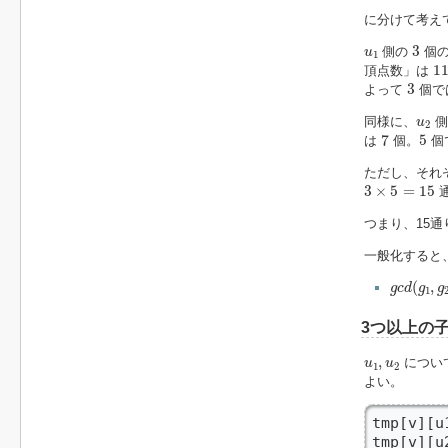
に分けて考え
3
u
1
3
側の
個の
u
1
11
1
頂点数」は
3
3
よって
個で
u
2
同様に、
側
u
2
7
5
7
5
は
個。
個
ただし、それ
3
×
5
=
15
3
×
5
=
15
通
つまり、15
一般化すると
g
c
d
(
g
1
,
g
(
,
g
c
d
g
g
1
3つ以上の
u
1
,
u
2
,
につい
u
u
1
2
よい。
tmp[v][u
tmp[v][u