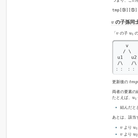
つまり、この
tmp[㉔][㉕]
v
の子孫同
v
v
u
1
「
の子
の
v
u
1
    v

   / \

 u1   u2

 /\   /\

：： ：：
t
m
p
更新後の
t
m
p
両者の要素の
u
1
たとえば、
u
1
結んだと
あとは、該当
v
u
1
より
v
u
1
v
u
2
より
v
u
2