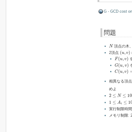
G - GCD cost on
問題
N
頂点の木
N
(
u
,
v
)
(
,
)
2頂点
u
v
F
(
u
,
v
)
(
,
)
F
u
v
G
(
u
,
v
)
(
,
)
G
u
v
C
(
u
,
v
)
=
F
(
,
)
C
u
v
相異なる頂
めよ
2
≤
N
≤
10
5
2
≤
≤
10
N
1
≤
A
i
≤
10
5
1
≤
≤
1
A
i
実行制限時間: 
メモリ制限: 