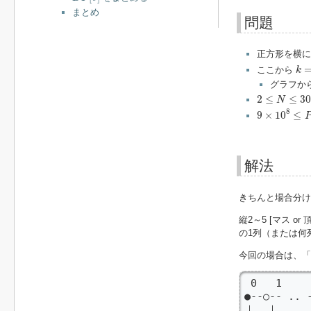
まとめ
問題
正方形を横に
k
=
ここから
k
グラフか
2
≤
N
≤
3000
2
≤
≤
30
N
9
×
10
8
≤
P
≤
1
8
9
×
10
≤
解法
きちんと場合分け
縦2～5 [マス 
の1列（または何
今回の場合は、「
 0   1     
●--○-- .. -
｜  ｜     