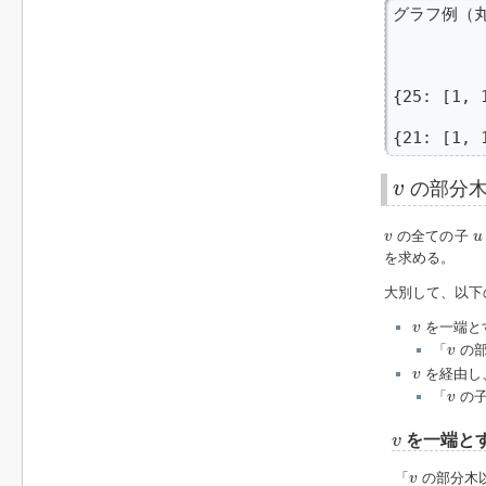
グラフ例（丸
         
         
{25: [1, 
          
{21: [1, 
v
v
の部分木
v
u
の全ての子
v
u
を求める。
大別して、以下
v
を一端と
v
v
「
の部
v
v
を経由し
v
v
「
の
v
v
を一端と
v
v
「
の部分木
v