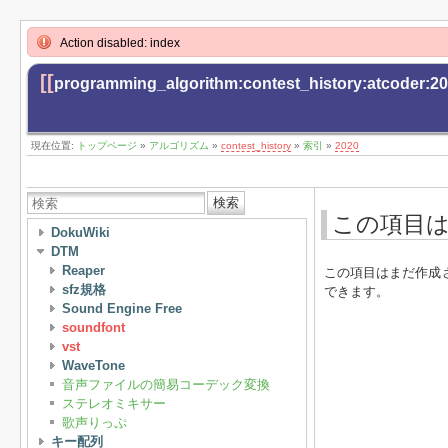
Action disabled: index
[[
programming_algorithm:contest_history:atcoder:2
現在位置:
トップページ
»
アルゴリズム
»
contest_history
»
索引
»
2020
検索
この項目
DokuWiki
DTM
Reaper
この項目はまだ作成
sfz規格
できます。
Sound Engine Free
soundfont
vst
WaveTone
音声ファイルの簡易コーデック変換
ステレオミキサー
歌声りっぷ
キー配列