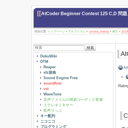
[[
AtCoder Beginner Contest 125 C,D 
現在位置:
トップページ
»
アルゴリズム
»
contest_history
»
索引
»
201
検索
At
DokuWiki
DTM
Reaper
At
sfz規格
Sound Engine Free
soundfont
Rat
vst
WaveTone
音声ファイルの簡易コーデック変換
ステレオミキサー
歌声りっぷ
C
キー配列
ニコニコ
プログラミング