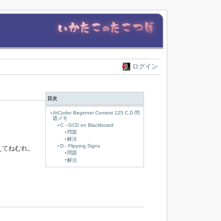
ログイン
目次
AtCoder Beginner Contest 125 C,D 問
題メモ
C - GCD on Blackboard
問題
解法
D - Flipping Signs
るえてねむれ。
問題
解法