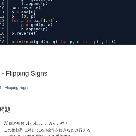
9
f.append(p)
10
aaa.reverse()
11
p 
=
aaa[
0
]
12
b 
=
[
0
, p]
13
for
a 
in
aaa[
1
:
-
1
]:
14
p 
=
gcd(p, a)
15
b.append(p)
16
b.reverse()
17
18
print
(
max
(gcd(p, q) 
for
p, q 
in
zip
(f, b)))
 - Flipping Signs
 - Flipping Signs
問題
A
1
,
A
2
,
.
.
.
,
A
N
N
,
,
.
.
.
,
個の整数
が並ぶ
N
A
A
A
1
2
N
この整数列に対して次の操作を好きなだけ行える