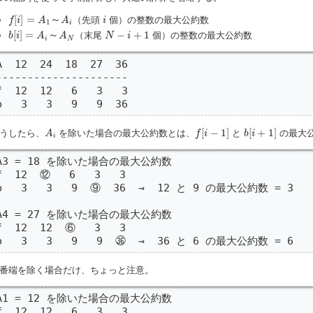
f
[
i
]
=
A
1
～
A
i
i
[
]
=
～
（先頭
個）の整数の最大公約数
f
i
A
A
i
1
i
b
[
i
]
=
A
i
～
A
N
N
−
i
+
1
[
]
=
～
−
+
1
（末尾
個）の整数の最大公約数
b
i
A
A
N
i
i
N
A  12  24  18  27  36

---------------------

f  12  12   6   3   3

b   3   3   9   9  36
f
[
i
−
1
]
b
[
i
+
1
]
A
i
[
−
1
]
[
+
1
]
うしたら、
を除いた場合の最大公約数とは、
と
の最大
A
f
i
b
i
i
A3 = 18 を除いた場合の最大公約数

f  12  ⑫   6   3   3

b   3   3   9  ⑨  36  →  12 と 9 の最大公約数 = 3

A4 = 27 を除いた場合の最大公約数

f  12  12  ⑥   3   3

b   3   3   9   9  ㊱  →  36 と 6 の最大公約数 = 6
番端を除く場合だけ、ちょっと注意。
A1 = 12 を除いた場合の最大公約数

f  12  12   6   3   3
