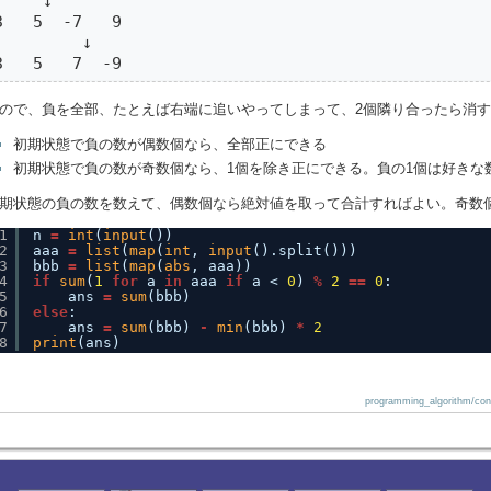
     ↓

3   5  -7   9

         ↓

3   5   7  -9
ので、負を全部、たとえば右端に追いやってしまって、2個隣り合ったら消
初期状態で負の数が偶数個なら、全部正にできる
初期状態で負の数が奇数個なら、1個を除き正にできる。負の1個は好きな
期状態の負の数を数えて、偶数個なら絶対値を取って合計すればよい。奇数
1
n 
=
int
(
input
())
2
aaa 
=
list
(
map
(
int
, 
input
().split()))
3
bbb 
=
list
(
map
(
abs
, aaa))
4
if
sum
(
1
for
a 
in
aaa 
if
a < 
0
) 
%
2
=
=
0
:
5
ans 
=
sum
(bbb)
6
else
:
7
ans 
=
sum
(bbb) 
-
min
(bbb) 
*
2
8
print
(ans)
programming_algorithm/con