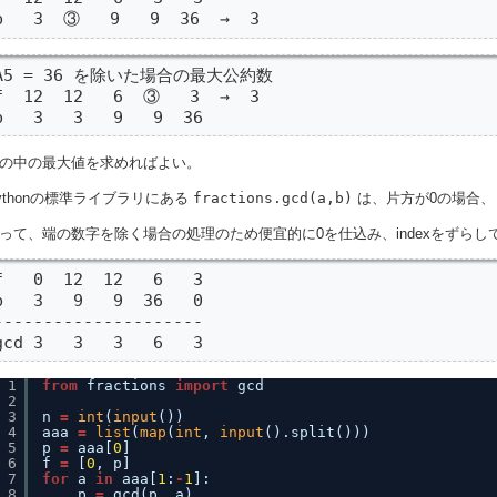
b   3  ③   9   9  36  →  3
A5 = 36 を除いた場合の最大公約数

f  12  12   6  ③   3  →  3

b   3   3   9   9  36
の中の最大値を求めればよい。
ythonの標準ライブラリにある
fractions.gcd(a,b)
は、片方が0の場合、
って、端の数字を除く場合の処理のため便宜的に0を仕込み、indexをずら
f   0  12  12   6   3

b   3   9   9  36   0

---------------------

gcd 3   3   3   6   3
1
from
fractions 
import
gcd
2
3
n 
=
int
(
input
())
4
aaa 
=
list
(
map
(
int
, 
input
().split()))
5
p 
=
aaa[
0
]
6
f 
=
[
0
, p]
7
for
a 
in
aaa[
1
:
-
1
]:
8
p 
=
gcd(p, a)