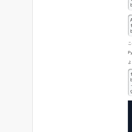
こ
P
よ