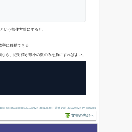
すという操作方針にすると、
数字に移動できる
個なら、絶対値が最小の数のみを負にすればよい。
test_history/atcoder/2019/0427_abc125.txt
· 最終更新:
2019/04/27
by
ikatakos
文書の先頭へ