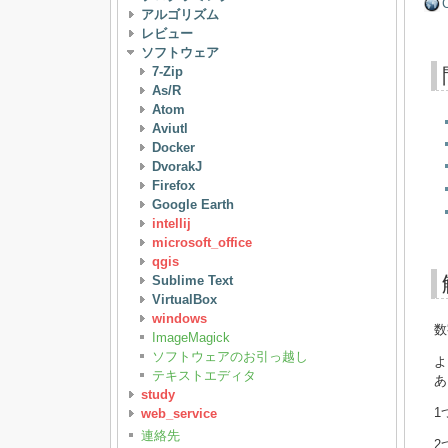
C
アルゴリズム
レビュー
ソフトウェア
7-Zip
As/R
Atom
Aviutl
Docker
DvorakJ
Firefox
Google Earth
intellij
microsoft_office
qgis
Sublime Text
VirtualBox
windows
数
ImageMagick
ソフトウェアのお引っ越し
よ
テキストエディタ
あ
study
1
web_service
連絡先
2