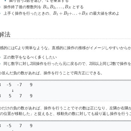
隣り合う2数を選び、-1 を乗算する
B
1
,
B
2
,
.
.
.
,
B
N
,
,
.
.
.
,
操作終了後の整数列を
とする
B
B
B
1
2
N
B
1
+
B
2
+
.
.
.
+
B
N
+
+
.
.
.
+
上手く操作を行ったときの、
の最大値を求めよ
B
B
B
1
2
N
解法
感的にはCより簡単なような。直感的に操作の推移がイメージしやすいから
正の数字をなるべく多くしたい
同じ数字に対し2回操作を行ったら元に戻るので、2回以上同じ2数で操作
つ並んだ負の数があれば、操作を行うことで両方正にできる。
3  -5  -7   9

     ↓

3   5   7   9
つだけの負の数があれば、操作を行うことでその数は正になり、左隣か右隣が
の位置が移動した」と捉えると、移動先の数に対しても繰り返し操作を行う
3  -5   7   9
