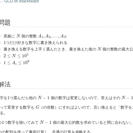
 - GCD on Blackboard
問題
A
1
,
A
2
,
.
.
.
,
A
N
N
,
,
.
.
.
,
黒板に
個の整数
N
A
A
A
1
2
N
1つだけ好きな数字に書き換えられる
N
書き換える数字を上手く選んだとき、書き換えた後の
個の整数の最大公
N
2
≤
N
≤
10
5
5
2
≤
≤
10
N
1
≤
A
i
≤
10
9
9
1
≤
≤
10
A
i
解法
N
−
1
N
−
1
−
1
−
字を1つ選んだら他の
個の数字は変更しないので、答えはその
N
N
G
って変更する数字も
（の倍数）にすればよいので、言い換えると「数字を
G
る。
N
−
1
−
1
つ1つ数字を除いてみて
個の最大公約数を求めていると間に合わない
N
つの配列を使って事前計算し、共通の計算を省略する。