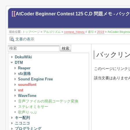
[[
AtCoder Beginner Contest 125 C,D 問題メモ - バ
現在位置:
トップページ
»
アルゴリズム
»
contest_history
»
索引
»
2019
»
AtCoder Begin
文書の表示
検索
バックリ
DokuWiki
DTM
Reaper
このページにリンク
sfz規格
該当文書はありませ
Sound Engine Free
soundfont
vst
WaveTone
音声ファイルの簡易コーデック変換
ステレオミキサー
歌声りっぷ
キー配列
ニコニコ
プログラミング