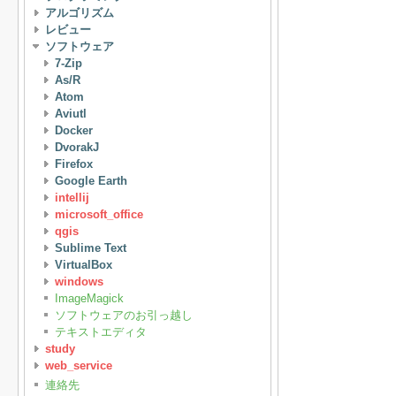
アルゴリズム
レビュー
ソフトウェア
7-Zip
As/R
Atom
Aviutl
Docker
DvorakJ
Firefox
Google Earth
intellij
microsoft_office
qgis
Sublime Text
VirtualBox
windows
ImageMagick
ソフトウェアのお引っ越し
テキストエディタ
study
web_service
連絡先