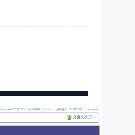
y/atcoder/2019/1215_nikkei2019_2_final.txt
· 最終更新:
2019/12/17
by
ikatakos
文書の先頭へ