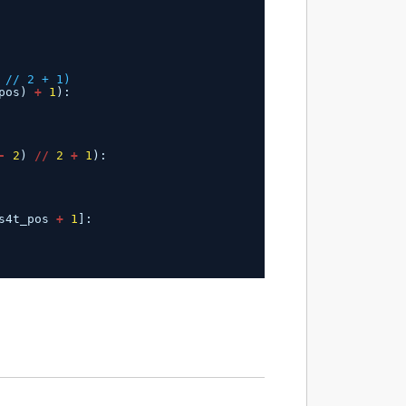
 // 2 + 1)
pos) 
+
1
):
-
2
) 
/
/
2
+
1
):
s4t_pos 
+
1
]: