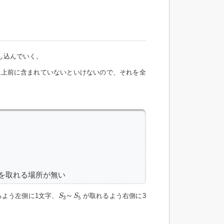
し込んでいく。
以上前に含まれていないといけないので、それを全
S5を取れる場所が無い
S
3
～
S
5
～
よう左側に1文字、
が取れるよう右側に3
S
S
3
5