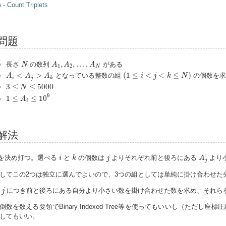
 - Count Triplets
問題
A
1
,
A
2
,
.
.
.
,
A
N
N
,
,
.
.
.
,
長さ
の数列
がある
N
A
A
A
1
2
N
(
1
≤
i
<
j
<
k
≤
N
)
A
i
<
A
j
>
A
k
<
>
(
1
≤
<
<
≤
)
となっている整数の組
の個数を求
A
A
A
i
j
k
N
i
j
k
3
≤
N
≤
5000
3
≤
≤
5000
N
1
≤
A
i
≤
10
9
9
1
≤
≤
10
A
i
解法
A
j
i
k
j
を決め打つ。選べる
と
の個数は
よりそれぞれ前と後ろにある
より
i
k
j
A
j
してこの2つは独立に選んでよいので、3つの組としては単純に掛け合わせた
j
各
につき前と後ろにある自分より小さい数を掛け合わせた数を求め、それら
j
倒数を数える要領でBinary Indexed Tree等を使ってもいいし（ただし座
してもいい。