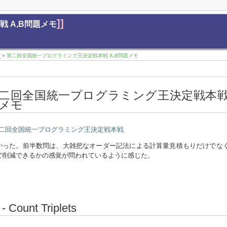
]]
 A,B問題メモ
9
»
第二回全国統一プログラミング王決定戦本戦 A,B問題メモ
二回全国統一プログラミング王決定戦本戦 
メモ
二回全国統一プログラミング王決定戦本戦
かった。前半数問は、大雑把なオーダー記法による計算量見積もりだけでな
で削減できるかの感覚が問われているように感じた。
 - Count Triplets