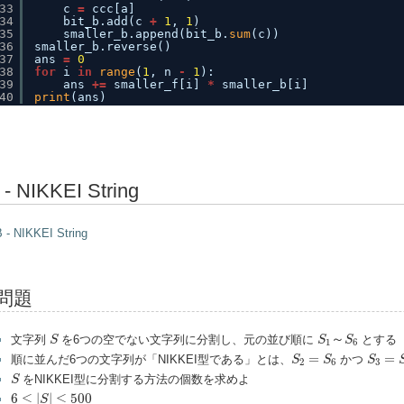
33
c 
=
ccc[a]
34
bit_b.add(c 
+
1
, 
1
)
35
smaller_b.append(bit_b.
sum
(c))
36
smaller_b.reverse()
37
ans 
=
0
38
for
i 
in
range
(
1
, n 
-
1
):
39
ans 
+
=
smaller_f[i] 
*
smaller_b[i]
40
print
(ans)
 - NIKKEI String
 - NIKKEI String
問題
S
1
～
S
6
S
～
文字列
を6つの空でない文字列に分割し、元の並び順に
とする
S
S
S
1
6
S
2
=
S
6
S
3
=
S
=
=
順に並んだ6つの文字列が「NIKKEI型である」とは、
かつ
S
S
S
2
6
3
S
をNIKKEI型に分割する方法の個数を求めよ
S
6
≤
|
S
|
≤
500
6
≤
|
|
≤
500
S