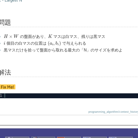
 - Largest N
問題
H
×
W
K
×
の盤面があり、
マスは白マス、残りは黒マス
H
W
K
(
a
i
,
b
i
)
i
(
,
)
個目の白マスの位置は
で与えられる
i
a
b
i
i
黒マスだけを拾って盤面から取れる最大の「N」のサイズを求めよ
解法
1
programming_algorithm/contest_histor