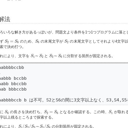
解法
ろいろな解き方があるっぽいが、問題文より条件を1つ1つプログラムに落と
S
2
=
S
6
S
6
S
2
=
まず
のため、
の末尾文字が
の末尾文字としてそれより4文字
S
S
S
S
2
6
6
2
索で決め打つ。
S
1
～
S
2
S
3
～
S
6
～
～
れにより、文字を
と
に分割する箇所が固定される。
S
S
S
S
1
2
3
6
aabbbbccbb



aabbb bccbb

aabb bbccbb

aab bbbccbb

aabbbbccb b は不可。S2とS6の間に3文字以上なく、S3,S4,
S
6
S
2
=
S
6
S
1
=
次に
の長さを決め打ち、
となるか確認する。この時、
が取れる
S
S
S
S
6
2
6
1
字以上残るところまで探索する。
S
1
/
S
2
/
S
3
～
S
5
/
S
6
/
/
～
/
れにより、
の分割箇所が固定される。
S
S
S
S
S
1
2
3
5
6