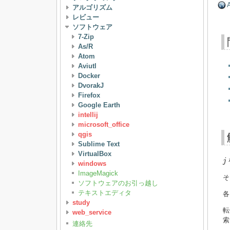
A
アルゴリズム
レビュー
ソフトウェア
7-Zip
As/R
Atom
Aviutl
Docker
DvorakJ
Firefox
Google Earth
intellij
microsoft_office
qgis
Sublime Text
VirtualBox
j
j
windows
ImageMagick
そ
ソフトウェアのお引っ越し
テキストエディタ
study
転
web_service
索
連絡先