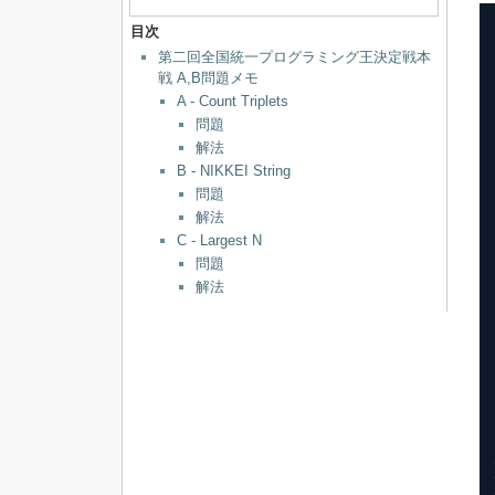
目次
第二回全国統一プログラミング王決定戦本
戦 A,B問題メモ
A - Count Triplets
問題
解法
B - NIKKEI String
問題
解法
C - Largest N
問題
解法