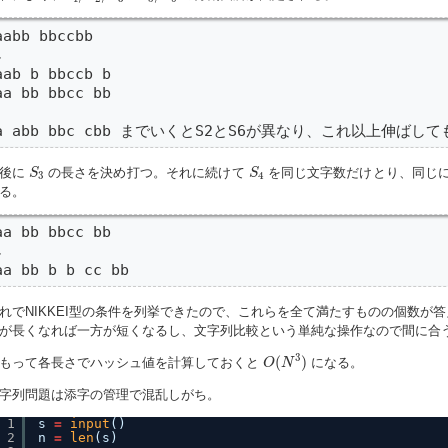
aabb bbccbb



aab b bbccb b

aa bb bbcc bb

a abb bbc cbb までいくとS2とS6が異なり、これ以上伸ば
S
3
S
4
後に
の長さを決め打つ。それに続けて
を同じ文字数だけとり、同じ
S
S
3
4
る。
aa bb bbcc bb



aa bb b b cc bb
れでNIKKEI型の条件を列挙できたので、これらを全て満たすものの個数が答
が長くなれば一方が短くなるし、文字列比較という単純な操作なので間に合
O
(
N
3
)
3
(
)
もって各長さでハッシュ値を計算しておくと
になる。
O
N
字列問題は添字の管理で混乱しがち。
1
s 
=
input
()
2
n 
=
len
(s)