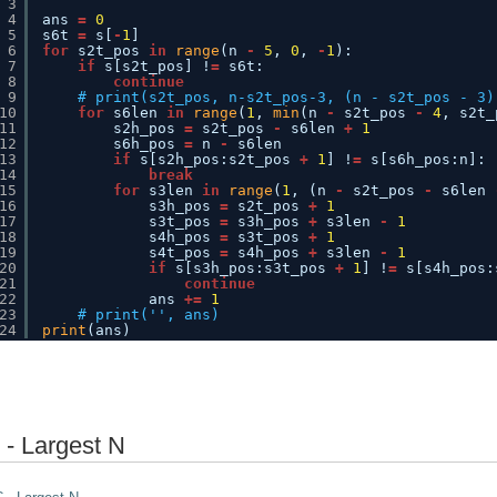
3
4
ans 
=
0
5
s6t 
=
s[
-
1
]
6
for
s2t_pos 
in
range
(n 
-
5
, 
0
, 
-
1
):
7
if
s[s2t_pos] !
=
s6t:
8
continue
9
# print(s2t_pos, n-s2t_pos-3, (n - s2t_pos - 3)
10
for
s6len 
in
range
(
1
, 
min
(n 
-
s2t_pos 
-
4
, s2t_
11
s2h_pos 
=
s2t_pos 
-
s6len 
+
1
12
s6h_pos 
=
n 
-
s6len
13
if
s[s2h_pos:s2t_pos 
+
1
] !
=
s[s6h_pos:n]:
14
break
15
for
s3len 
in
range
(
1
, (n 
-
s2t_pos 
-
s6len 
16
s3h_pos 
=
s2t_pos 
+
1
17
s3t_pos 
=
s3h_pos 
+
s3len 
-
1
18
s4h_pos 
=
s3t_pos 
+
1
19
s4t_pos 
=
s4h_pos 
+
s3len 
-
1
20
if
s[s3h_pos:s3t_pos 
+
1
] !
=
s[s4h_pos:
21
continue
22
ans 
+
=
1
23
# print('', ans)
24
print
(ans)
 - Largest N