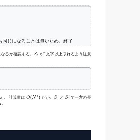
しても同じになることは無いため、終了
S
5
になるか確認する。
が1文字以上取れるよう注意
S
5
O
(
N
4
)
S
6
S
3
4
(
)
え。 計算量は
だが、
と
で一方の長
O
N
S
S
6
3
う。