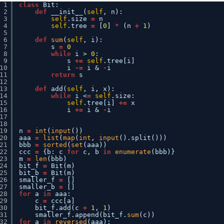
1
class
Bit:
2
def
__init__(
self
, n):
3
self
.size 
=
n
4
self
.tree 
=
[
0
] 
*
(n 
+
1
)
5
6
def
sum
(
self
, i):
7
s 
=
0
8
while
i > 
0
:
9
s 
+
=
self
.tree[i]
10
i 
-
=
i & 
-
i
11
return
s
12
13
def
add(
self
, i, x):
14
while
i <
=
self
.size:
15
self
.tree[i] 
+
=
x
16
i 
+
=
i & 
-
i
17
18
19
n 
=
int
(
input
())
20
aaa 
=
list
(
map
(
int
, 
input
().split()))
21
bbb 
=
sorted
(
set
(aaa))
22
ccc 
=
{b: c 
for
c, b 
in
enumerate
(bbb)}
23
m 
=
len
(bbb)
24
bit_f 
=
Bit(m)
25
bit_b 
=
Bit(m)
26
smaller_f 
=
[]
27
smaller_b 
=
[]
28
for
a 
in
aaa:
29
c 
=
ccc[a]
30
bit_f.add(c 
+
1
, 
1
)
31
smaller_f.append(bit_f.
sum
(c))
32
for
a 
in
reversed
(aaa):