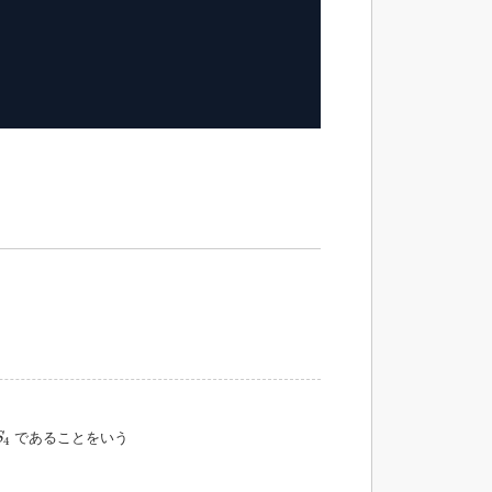
4
であることをいう
S
4