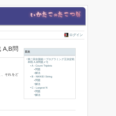
ログイン
A,B問
目次
第二回全国統一プログラミング王決定戦
本戦 A,B問題メモ
A - Count Triplets
問題
解法
く、それをど
B - NIKKEI String
問題
解法
C - Largest N
問題
解法