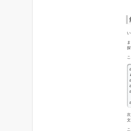
い
探
こ
↓
文
こ