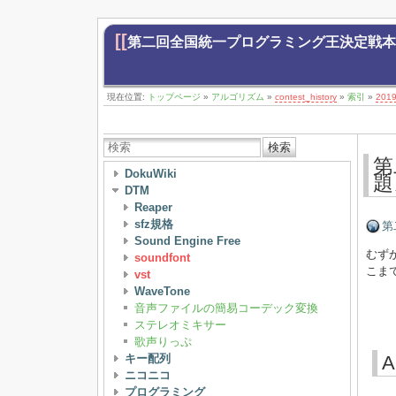
[[
第二回全国統一プログラミング王決定戦本戦
現在位置:
トップページ
»
アルゴリズム
»
contest_history
»
索引
»
201
検索
第
DokuWiki
題
DTM
Reaper
sfz規格
第
Sound Engine Free
むず
soundfont
こま
vst
WaveTone
音声ファイルの簡易コーデック変換
ステレオミキサー
歌声りっぷ
キー配列
A
ニコニコ
プログラミング