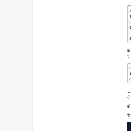
↓
最
す
↓
こ
さ
前
文