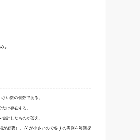
めよ
小さい数の個数である。
分だけ存在する。
を合計したものが答え。
N
j
標圧縮が必要）、
が小さいので各
の両側を毎回探
N
j