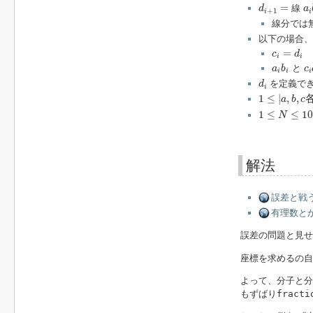
d
i
+
1
=
a
i
=
線
d
a
+
1
i
i
線分では
以下の場合
c
i
=
d
i
=
c
d
i
i
a
i
b
i
c
i
と
a
b
c
i
i
i
d
i
を定義で
d
i
1
≤
|
a
,
b
,
c
各
1
≤
|
,
,
a
b
c
1
≤
N
≤
10
6
1
≤
≤
10
N
解法
誤差と戦う
有理数とか有
誤差の問題と見せ
座標を求めるの自
よって、分子と分
もずばり
fracti