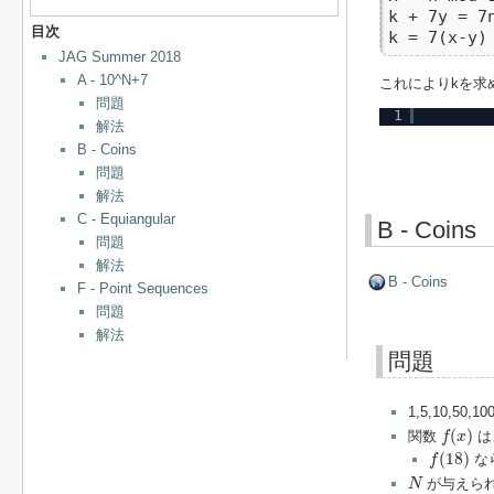
k + 7y = 7n
目次
k = 7(x-y)
JAG Summer 2018
A - 10^N+7
これによりkを求
問題
1
解法
B - Coins
問題
解法
C - Equiangular
B - Coins
問題
解法
B - Coins
F - Point Sequences
問題
解法
問題
1,5,10,50
f
(
x
)
(
)
関数
は
f
x
f
(
18
)
(
18
)
な
f
N
が与えら
N