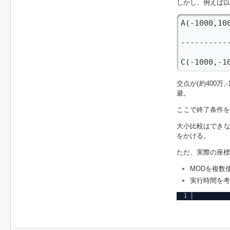
しかし、例えば以
A(-1000,10
           
-----------
           
C(-1000,-1
交点が(約400万
避。
ここで終了条件を
大小比較はできな
をかける。
ただ、実際の座標
MODを複数
実行時間を考
1