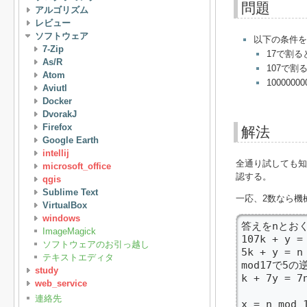
問題
アルゴリズム
レビュー
ソフトウェア
以下の条件を
7-Zip
17で割る
As/R
107で割
Atom
100000
Aviutl
Docker
DvorakJ
Firefox
解法
Google Earth
intellij
全通り試しても知
microsoft_office
認する。
qgis
Sublime Text
一応、2数なら機
VirtualBox
windows
答えをnとおく
ImageMagick
107k + y = 
ソフトウェアのお引っ越し
5k + y = n 
テキストエディタ
mod17で5の
study
k + 7y = 7n
web_service
連絡先
x = n mod 1