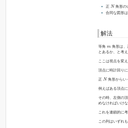
N
正
角形の
N
合同な図形は
解法
m
等角
角形は、
m
とあるか、と考え
ここは視点を変え
頂点に時計回りに
N
正
角形からい
N
例えばある頂点
その時、左側の頂
めなければいけな
これを連鎖的に
この列はいずれ