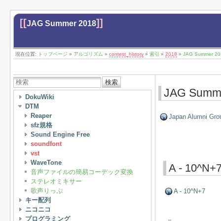
[[
]]
JAG Summer 2018
現在位置:
トップページ
»
アルゴリズム
»
contest_history
»
索引
»
2018
»
JAG Summer 20
検索
JAG Summ
DokuWiki
DTM
Reaper
Japan Alumni Gr
sfz規格
Sound Engine Free
soundfont
vst
WaveTone
A - 10^N+
音声ファイルの簡易コーデック変換
ステレオミキサー
歌声りっぷ
A - 10^N+7
キー配列
ニコニコ
プログラミング