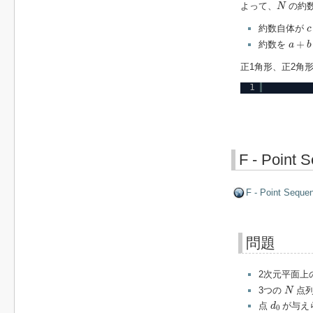
N
よって、
の約
N
c
約数自体が
c
a
+
b
+
約数を
a
b
正1角形、正2角
1
F - Point 
F - Point Seque
問題
2次元平面上
N
3つの
点
N
d
0
点
が与え
d
0