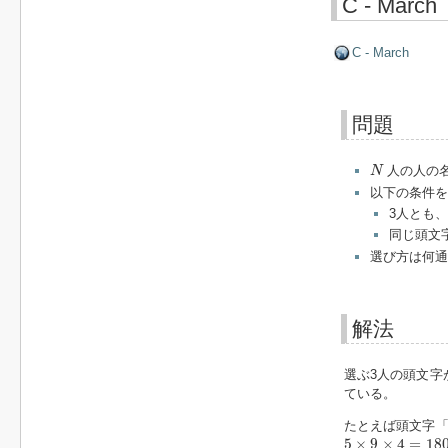
C - March
C - March
問題
N
人の人の
N
以下の条件を
3人とも、頭
同じ頭文
選び方は何通
解法
選ぶ3人の頭文字がど
ている。
たとえば頭文字「'
5
×
9
×
4
=
180
5
×
9
×
4
=
18