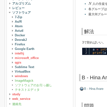
N
アルゴリズム
人の生徒
N
レビュー
各グループは
ソフトウェア
最大何グルー
7-Zip
As/R
Atom
解法
Aviutl
Docker
DvorakJ
3で割ればいい。
Firefox
Google Earth
1
a 
=
int
2
print
(a
intellij
microsoft_office
qgis
Sublime Text
VirtualBox
windows
B - Hina A
ImageMagick
ソフトウェアのお引っ越し
B - Hina Arare
テキストエディタ
study
web_service
連絡先
問題