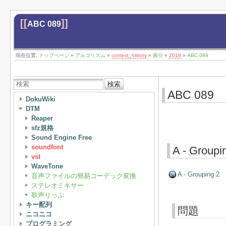
[[
]]
ABC 089
現在位置:
トップページ
»
アルゴリズム
»
contest_history
»
索引
»
2018
»
ABC 089
検索
ABC 089
DokuWiki
DTM
Reaper
sfz規格
Sound Engine Free
soundfont
A - Groupi
vst
WaveTone
A - Grouping 2
音声ファイルの簡易コーデック変換
ステレオミキサー
歌声りっぷ
キー配列
問題
ニコニコ
プログラミング