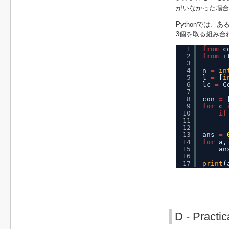
がいなかった場合に
Pythonでは
3個を取る組み合
1
from
c
2
from
i
3
4
n 
=
in
5
l 
=
[
i
6
lc 
=
C
7
8
con 
=
9
for
c 
10
if
11
12
13
ans 
=
14
for
a,
15
an
16
17
print
(
D - Practica