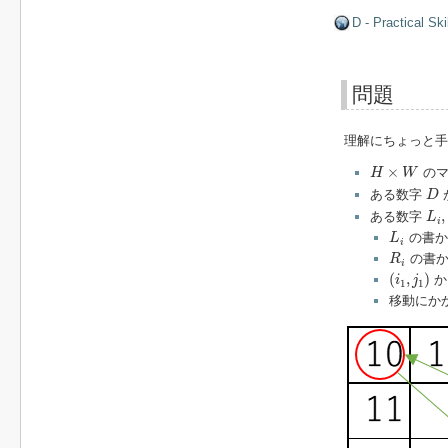
D - Practical Ski
問題
理解にちょっと手
H
×
W
×
のマ
H
W
D
ある数字
D
L
i
,
,
ある数字
L
i
L
i
の書か
L
i
R
i
の書か
R
i
(
i
1
,
j
1
)
(
,
)
か
i
j
1
1
移動にか