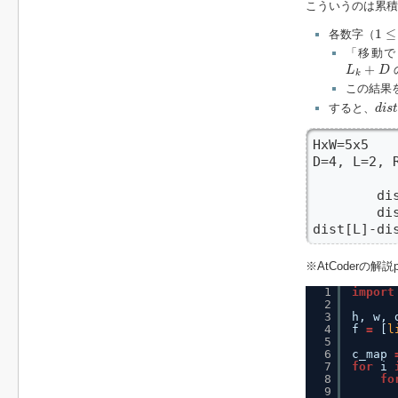
こういうのは累積
1
≤
L
1
≤
各数字（
「移動で
L
k
+
D
+
L
D
k
この結果
d
i
s
t
すると、
d
i
s
t
HxW=5x5

D=4, L=2, R
          
        dis
        di
dist[L]-di
※AtCoder
1
import
2
3
h, w, 
4
f 
=
[
l
5
6
c_map 
7
for
i 
8
fo
9