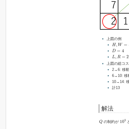
上図の例
H
,
W
=
4
,
4
,
=
H
W
D
=
4
=
4
D
L
,
R
=
2
,
1
,
=
2
L
R
上図の総コス
2→6: 移
6→10: 
10→14:
計13
解法
10
5
Q
5
10
の制約が
Q