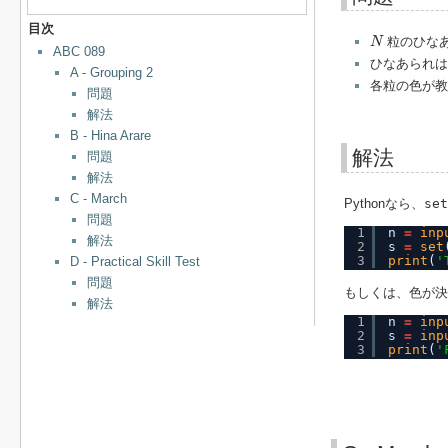
目次
N
粒のひなあ
N
ABC 089
ひなあられは
A - Grouping 2
各粒の色が教
問題
解法
B - Hina Arare
解法
問題
解法
C - March
Pythonなら、
set
問題
1
n 
=
inp
解法
2
s 
=
set
3
print
(
'
D - Practical Skill Test
問題
もしくは、色が決
解法
1
n 
=
inp
2
s 
=
inp
3
print
(
'