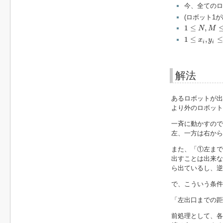
今、全てのロ
(ロボット1
1
≤
N
,
M
≤
10
5
1
≤
,
N
M
1
≤
x
i
,
y
i
≤
10
9
1
≤
,
≤
x
y
i
i
解法
あるロボットが出
より外のロボット
一斉に動かすので
左、一方は右から
また、「①左まで
出すことは出来な
ら出ているし、逆
で、こういう条件
「左出口までの距
前処理として、各