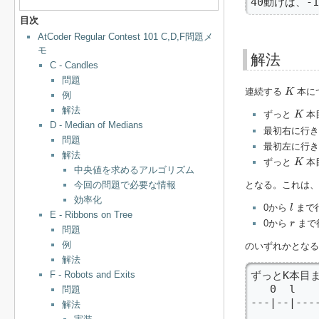
40動けば、-
目次
AtCoder Regular Contest 101 C,D,F問題メ
モ
解法
C - Candles
問題
K
連続する
本に
K
例
K
解法
ずっと
本
K
D - Median of Medians
最初右に行き
問題
最初左に行き
解法
K
ずっと
本
K
中央値を求めるアルゴリズム
今回の問題で必要な情報
となる。これは
効率化
l
0から
まで
l
E - Ribbons on Tree
r
0から
まで
r
問題
例
のいずれかとなる
解法
ずっとK本目まで
F - Robots and Exits
   0  l    
問題
---|--|----
解法