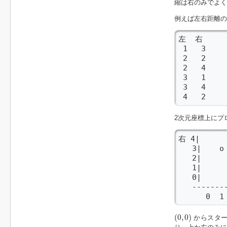
縮は右のみでよく
例えば左右距離の
左  右

 1   3

 2   2

 2   4

 3   1

 3   4

 4   2
2次元座標上にプ
右 4|      
   3|    o

   2|      
   1|      
   0|

   --------
      0  1
(
0
,
0
)
(
0
,
0
)
からスター