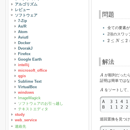
アルゴリズム
レビュー
問題
ソフトウェア
7-Zip
As/R
全ての要素
Atom
2項のスワッ
Aviutl
2
≤
N
≤
2
×
10
5
2
≤
≤
2
N
Docker
DvorakJ
Firefox
Google Earth
解法
intellij
microsoft_office
A
が順列だったら
A
qgis
証明は簡単ではな
Sublime Text
VirtualBox
A
をソートして
A
windows
ImageMagick
A  3 1 4 1 
ソフトウェアのお引っ越し
B  1 1 2 2
テキストエディタ
study
巡回置換を見つけ
web_service
連絡先