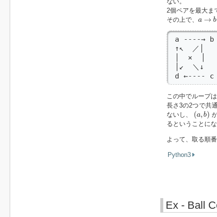
ない。
2個ペアを最大ま
a
→
b
→
その上で、
a
b
 a ----→ b

 ↑↖  ／│

 │  ×  │
 │↙  ＼↓ 
 d ←---- c
この中でループ
長さ3の2つで共
(
a
,
b
)
(
,
)
ないし、
が
a
b
るということにな
よって、取る順番
Python3
Ex - Ball C