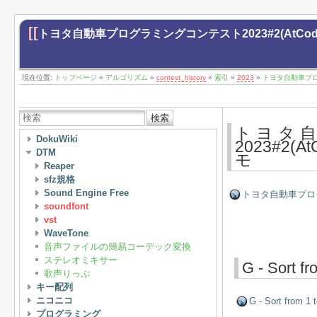
[[
トヨタ自動車プログラミングコンテスト2023#2(AtCoder Beg
現在位置:
トップページ
»
アルゴリズム
»
contest_history
»
索引
»
2023
»
トヨタ自動車プログラミ
検索
トヨタ
DokuWiki
2023#2(At
DTM
モ
Reaper
sfz規格
Sound Engine Free
トヨタ自動車プログラミン
soundfont
vst
WaveTone
音声ファイルの簡易コーデック変換
ステレオミキサー
G - Sort fr
歌声りっぷ
キー配列
ニコニコ
G - Sort from 1 t
プログラミング