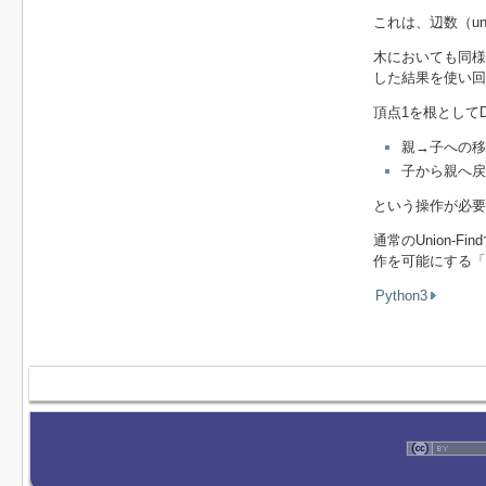
これは、辺数（uni
木においても同様の
した結果を使い回
頂点1を根としてD
親→子への
子から親へ
という操作が必要
通常のUnion
作を可能にする「Ro
Python3