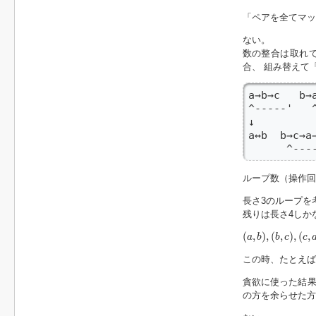
「ペアを全てマッ
ない。
数の整合は取れ
合、 組み替えて
a→b→c   b→a
^-----'   ^
↓

a↔b  b→c→a→
      ^---
ループ数（操作回
長さ3のループを
残りは長さ4しか
(
a
,
b
)
,
(
b
,
c
)
,
(
c
,
a
)
(
,
)
,
(
,
)
,
(
,
a
b
b
c
c
この時、たとえ
貪欲に使った結
の方を余らせた方