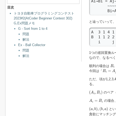
Ai→Bi = Aj→
       ~~~~
目次
       B
トヨタ自動車プログラミングコンテスト
2023#2(AtCoder Beginner Contest 302)
と辿っていって、
G,Ex問題メモ
G - Sort from 1 to 4
A  3 1 4 1 
問題
B  1 1 2 2 
解法
   i     
Ex - Ball Collector
問題
1つの巡回置換ル
解法
なので、なるべく
B
i
=
順列の場合は
B
i
B
i
=
A
j
=
今回は「
B
A
i
ただ、項が1,2
る。
(
A
i
,
B
i
)
(
,
)
のペア（
A
B
i
i
A
i
=
B
i
=
の場合
A
B
i
i
(
a
,
b
)
,
(
b
,
a
)
(
,
)
,
(
,
)
とい
a
b
b
a
貪欲にマッチング