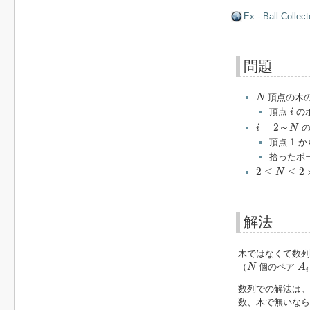
Ex - Ball Collect
問題
N
頂点の木の
N
i
頂点
の
i
i
=
2
～
N
=
2
～
の
i
N
1
1
頂点
か
拾ったボ
2
≤
N
≤
2
×
10
5
2
≤
≤
2
N
解法
木ではなくて数列
A
i
,
N
（
個のペア
N
A
i
数列での解法は、
数、木で無いなら