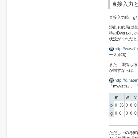
直接入力
直接入力時、g
混乱も結局は慣
準のDvorak
状況がまれだと思
http://www7.p
ース原稿)
また、運指も考慮
が増すならば、
http://d.hat
「mwvztn」
m
w
v
b
0
36
0
0
0
g
0
0
0
0
0
ただし上の考察