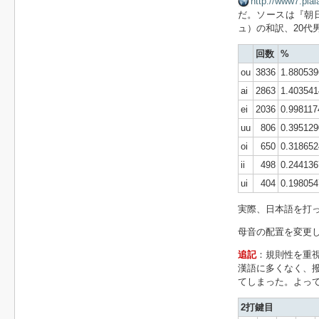
http://www7.plal
だ。ソースは『朝
ュ）の和訳、20代男
回数
%
ou
3836
1.880539
ai
2863
1.403541
ei
2036
0.998117
uu
806
0.395129
oi
650
0.318652
ii
498
0.244136
ui
404
0.198054
実際、日本語を打っ
母音の配置を変更
追記
：規則性を重視
漢語に多くなく、
てしまった。よって
2打鍵目