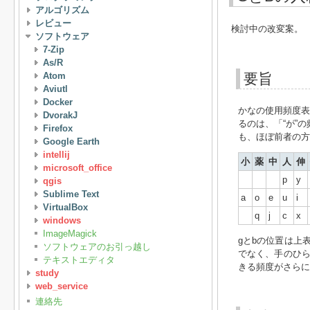
アルゴリズム
レビュー
検討中の改変案。
ソフトウェア
7-Zip
As/R
Atom
要旨
Aviutl
Docker
かなの使用頻度表
DvorakJ
るのは、「“が”
Firefox
も、ほぼ前者の方
Google Earth
intellij
小
薬
中
人
伸
microsoft_office
p
y
qgis
Sublime Text
a
o
e
u
i
VirtualBox
q
j
c
x
windows
ImageMagick
gとbの位置は上
ソフトウェアのお引っ越し
でなく、手のひら
テキストエディタ
きる頻度がさらに
study
web_service
連絡先