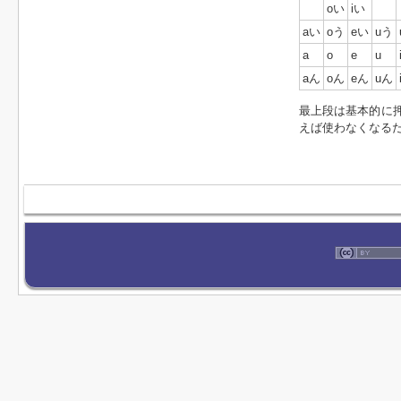
oい
iい
aい
oう
eい
uう
a
o
e
u
aん
oん
eん
uん
最上段は基本的に
えば使わなくなる