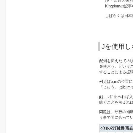
が「普通の運指
Kingdomの
しばらくは日本
Jを使用し
配列を変えたての頃
を使おう、という
することによる拡
例えばb,mの位置に
「じゅう」はjb,
jは、zに比べれば
続くことを考えれ
問題は、ザ行の補
う事で間に合っていた
c(z)の2打鍵目(現在