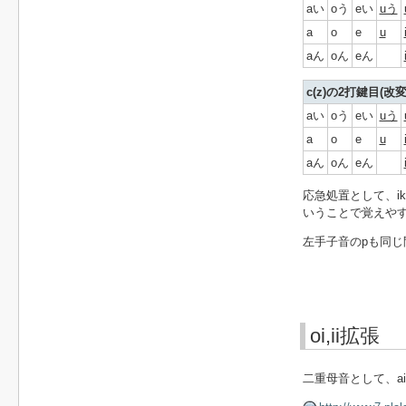
aい
oう
eい
uう
a
o
e
u
aん
oん
eん
c(z)の2打鍵目(改変
aい
oう
eい
uう
a
o
e
u
aん
oん
eん
応急処置として、i
いうことで覚えや
左手子音のpも同
oi,ii拡張
二重母音として、ai,