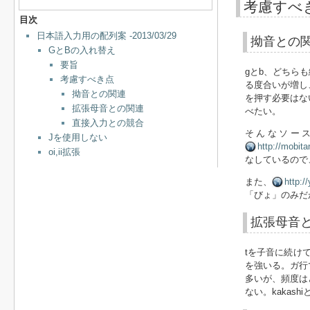
考慮すべ
目次
日本語入力用の配列案 -2013/03/29
拗音との
GとBの入れ替え
要旨
gとb、どちら
考慮すべき点
る度合いが増し
拗音との関連
を押す必要はな
拡張母音との関連
べたい。
直接入力との競合
そんなソー
Jを使用しない
http://mobita
oi,ii拡張
なしているので
また、
http:/
「びょ」のみだ
拡張母音
tを子音に続け
を強いる。ガ行
多いが、頻度は
ない。kakas