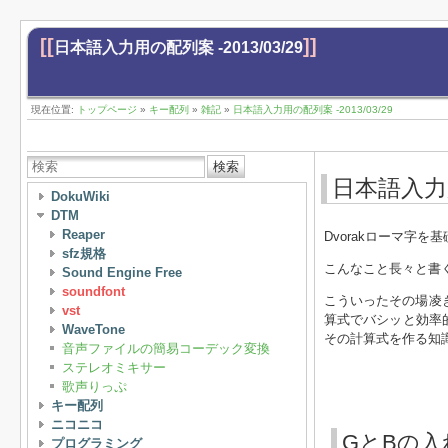
[[
]]
日本語入力用の配列案 -2013/03/29
現在位置:
トップページ
»
キー配列
»
雑記
»
日本語入力用の配列案 -2013/03/29
検索
日本語入力用の
DokuWiki
DTM
Reaper
Dvorakローマ字
sfz規格
こんなこと長々と書
Sound Engine Free
soundfont
こういったその場凌ぎ
vst
算式でバシッと効率
WaveTone
その計算式を作る知
音声ファイルの簡易コーデック変換
ステレオミキサー
歌声りっぷ
キー配列
ニコニコ
GとBの入
プログラミング