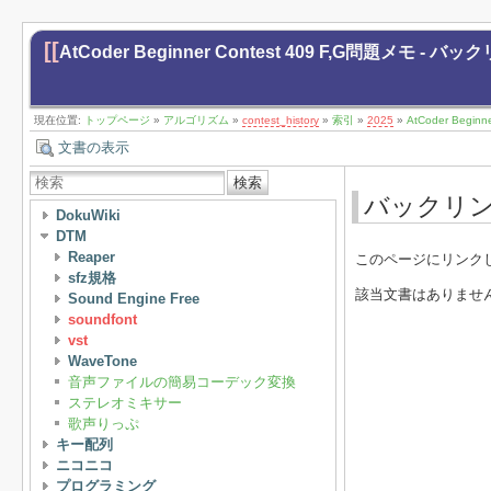
[[
AtCoder Beginner Contest 409 F,G問題メモ - バ
現在位置:
トップページ
»
アルゴリズム
»
contest_history
»
索引
»
2025
»
AtCoder Begin
文書の表示
検索
バックリ
DokuWiki
DTM
Reaper
このページにリンク
sfz規格
該当文書はありませ
Sound Engine Free
soundfont
vst
WaveTone
音声ファイルの簡易コーデック変換
ステレオミキサー
歌声りっぷ
キー配列
ニコニコ
プログラミング