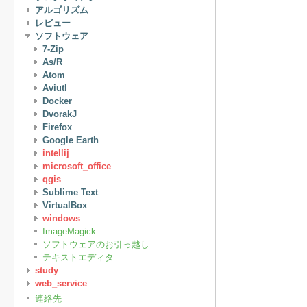
アルゴリズム
レビュー
ソフトウェア
7-Zip
As/R
Atom
Aviutl
Docker
DvorakJ
Firefox
Google Earth
intellij
microsoft_office
qgis
Sublime Text
VirtualBox
windows
ImageMagick
ソフトウェアのお引っ越し
テキストエディタ
study
web_service
連絡先